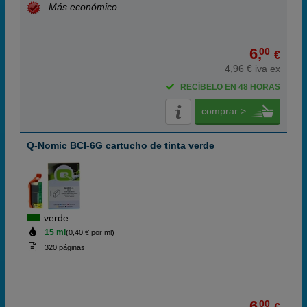
Más económico
6,
00
€
4,96 € iva ex
RECÍBELO EN 48 HORAS
comprar >
Q-Nomic BCI-6G cartucho de tinta verde
verde
15 ml
(0,40 € por ml)
320 páginas
6,
00