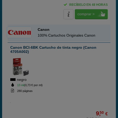
RECÍBELO EN 48 HORAS
comprar >
Canon
100% Cartuchos Originales Canon
Canon BCI-6BK Cartucho de tinta negro (Canon
4705A002)
negro
13 ml
(0,73 € por ml)
280 páginas
9,
50
€