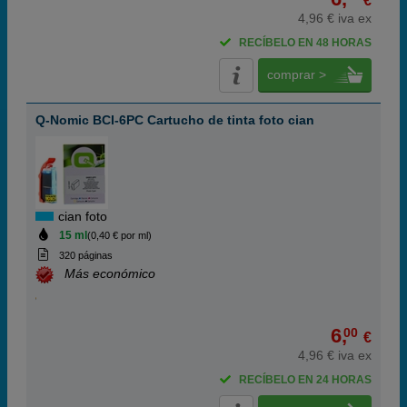
€
4,96 € iva ex
RECÍBELO EN 48 HORAS
comprar >
Q-Nomic BCI-6PC Cartucho de tinta foto cian
cian foto
15 ml
(0,40 € por ml)
320 páginas
Más económico
6,
00
€
4,96 € iva ex
RECÍBELO EN 24 HORAS