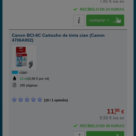
7,85 € iva ex
RECÍBELO EN 24 HORAS
comprar >
Canon BCI-6C Cartucho de tinta cian (Canon
4706A002)
cian
13 ml
(0,88 € por ml)
280 páginas
(10 / 1 opinión)
11,
50
€
9,50 € iva ex
RECÍBELO EN 48 HORAS