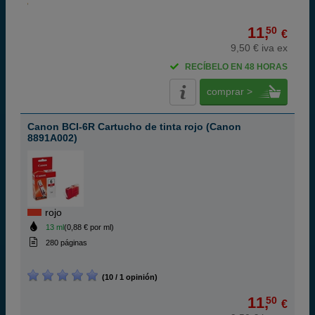
11,
50
€
9,50 € iva ex
RECÍBELO EN 48 HORAS
comprar >
Canon BCI-6R Cartucho de tinta rojo (Canon
8891A002)
rojo
13 ml
(0,88 € por ml)
280 páginas
(10 / 1 opinión)
11,
50
€