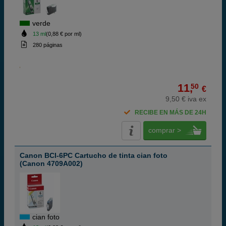
verde
13 ml
(0,88 € por ml)
280 páginas
11,
50
€
9,50 € iva ex
RECIBE EN MÁS DE 24H
comprar >
Canon BCI-6PC Cartucho de tinta cian foto
(Canon 4709A002)
cian foto