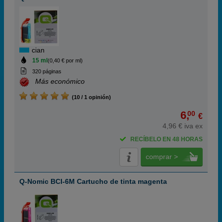
cian
15 ml
(0,40 € por ml)
320 páginas
Más económico
(10 / 1 opinión)
6,
00
€
4,96 € iva ex
RECÍBELO EN 48 HORAS
comprar >
Q-Nomic BCI-6M Cartucho de tinta magenta