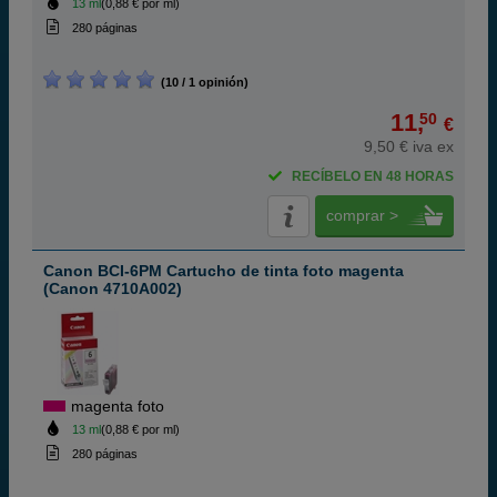
13 ml
(0,88 € por ml)
280 páginas
(10 / 1 opinión)
11,
50
€
9,50 € iva ex
RECÍBELO EN 48 HORAS
comprar >
Canon BCI-6PM Cartucho de tinta foto magenta
(Canon 4710A002)
magenta foto
13 ml
(0,88 € por ml)
280 páginas