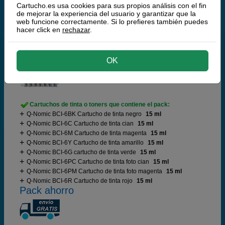
RECÍBELO EN 48 HORAS
Cartucho.es usa cookies para sus propios análisis con el fin
de mejorar la experiencia del usuario y garantizar que la
comprar >
web funcione correctamente. Si lo prefieres también puedes
hacer click en
rechazar
.
Q-Nomic Pack Ahorro serie BCI-6
(N/C/M/A/PC/PM/G/R) 8 colores
OK
Cartuchos de tinta o toners que contiene el pack:
Q-Nomic BCI-6BK Cartucho de tinta negro
15 ml
Q-Nomic BCI-6C Cartucho de tinta cian
15 ml
Q-Nomic BCI-6M Cartucho de tinta magenta
15 ml
Q-Nomic BCI-6Y Cartucho de tinta amarillo
15 ml
Q-Nomic BCI-6G cartucho de tinta verde
15 ml
Q-Nomic BCI-6PC Cartucho de tinta foto cian
15 ml
Q-Nomic BCI-6PM Cartucho de tinta foto magenta
15 ml
Q-Nomic BCI-6R Cartucho de tinta rojo
15 ml
Pack ahorro