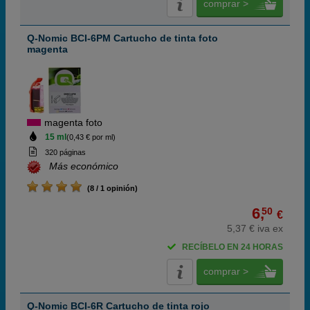
comprar >
Q-Nomic BCI-6PM Cartucho de tinta foto
magenta
magenta foto
15 ml
(0,43 € por ml)
320 páginas
Más económico
(8 / 1 opinión)
6,
50
€
5,37 € iva ex
RECÍBELO EN 24 HORAS
comprar >
Q-Nomic BCI-6R Cartucho de tinta rojo