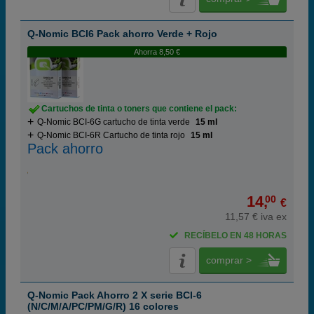
Q-Nomic BCI6 Pack ahorro Verde + Rojo
Ahorra 8,50 €
Cartuchos de tinta o toners que contiene el pack:
Q-Nomic BCI-6G cartucho de tinta verde
15 ml
Q-Nomic BCI-6R Cartucho de tinta rojo
15 ml
Pack ahorro
14,
00
€
11,57 € iva ex
RECÍBELO EN 48 HORAS
comprar >
Q-Nomic Pack Ahorro 2 X serie BCI-6
(N/C/M/A/PC/PM/G/R) 16 colores