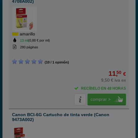
4708A002)
amarillo
13 ml
(0,88 € por ml)
280 páginas
(10 / 1 opinión)
11,
50
€
9,50 € iva ex
RECÍBELO EN 48 HORAS
comprar >
Canon BCI-6G Cartucho de tinta verde (Canon
9473A002)