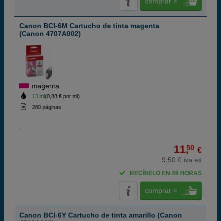
comprar >
Canon BCI-6M Cartucho de tinta magenta
(Canon 4707A002)
magenta
13 ml
(0,88 € por ml)
280 páginas
11,
50
€
9,50 € iva ex
RECÍBELO EN 48 HORAS
comprar >
Canon BCI-6Y Cartucho de tinta amarillo (Canon