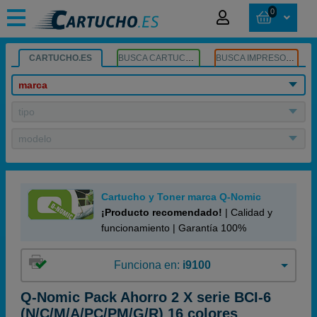
0
CARTUCHO.ES
BUSCA CARTUCHOS
BUSCA IMPRESORA
marca
tipo
modelo
Cartucho y Toner marca Q-Nomic
¡Producto recomendado!
| Calidad y
funcionamiento | Garantía 100%
Funciona en:
i9100
Q-Nomic Pack Ahorro 2 X serie BCI-6
(N/C/M/A/PC/PM/G/R) 16 colores