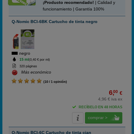
¡Producto recomendado!
| Calidad y
funcionamiento | Garantía 100%
Q-Nomic BCI-6BK Cartucho de tinta negro
negro
15 ml
(0,40 € por ml)
320 páginas
Más económico
(10 / 1 opinión)
6,
00
€
4,96 € iva ex
RECÍBELO EN 48 HORAS
comprar >
Q-Nomic BCI-6C Cartucho de tinta cian