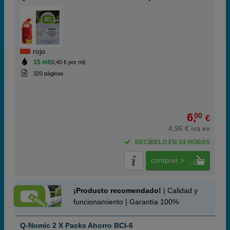
rojo
15 ml
(0,40 € por ml)
320 páginas
6,
00
€
4,96 € iva ex
RECÍBELO EN 24 HORAS
comprar >
¡Producto recomendado!
| Calidad y
funcionamiento | Garantía 100%
Q-Nomic 2 X Packs Ahorro BCI-6