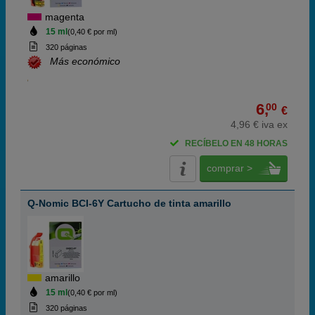
magenta
15 ml
(0,40 € por ml)
320 páginas
Más económico
6,
00
€
4,96 € iva ex
RECÍBELO EN 48 HORAS
comprar >
Q-Nomic BCI-6Y Cartucho de tinta amarillo
amarillo
15 ml
(0,40 € por ml)
320 páginas