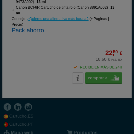
9473A002)
13 ml
Canon BCI-6R Cartucho de tinta rojo (Canon 8891A002)
13
ml
Consejo:
¿Quieres una alternativa más barata?
(+ Páginas | -
Precio)
Pack ahorro
22,
50
€
18,60 € iva ex
RECIBE EN MÁS DE 24H
comprar >
Cartucho.ES
Cartucho.PT
Mapa web
Productos