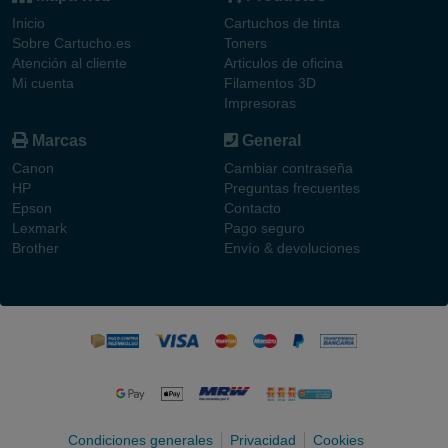
Inicio
Cartuchos de tinta
Sobre Cartucho.es
Toners
Atención al cliente
Articulos de oficina
Mi cuenta
Filamentos 3D
Impresoras
Marcas
General
Canon
Cambiar contraseña
HP
Preguntas frecuentes
Epson
Contacto
Lexmark
Pago seguro
Brother
Envío & devoluciones
Condiciones generales
Privacidad
Cookies