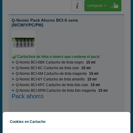
comprar >
Q-Nomic Pack Ahorro BCI-6 serie
(N/CM/Y/PC/PM)
Cartuchos de tinta o toners que contiene el pack:
Q-Nomic BCI-6BK Cartucho de tinta negro
15 ml
Q-Nomic BCI-6C Cartucho de tinta cian
15 ml
Q-Nomic BCI-6M Cartucho de tinta magenta
15 ml
Q-Nomic BCI-6Y Cartucho de tinta amarillo
15 ml
Q-Nomic BCI-6PC Cartucho de tinta foto cian
15 ml
Q-Nomic BCI-6PM Cartucho de tinta foto magenta
15 ml
Pack ahorro
35,
01
€
Cookies en Cartucho
28,93 € iva ex