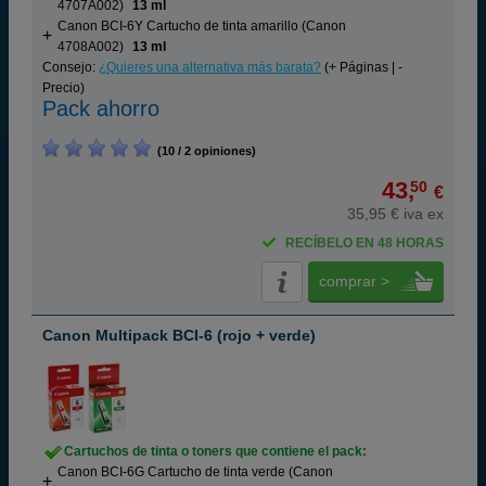
4707A002)
13 ml
Canon BCI-6Y Cartucho de tinta amarillo (Canon
4708A002)
13 ml
Consejo:
¿Quieres una alternativa más barata?
(+ Páginas | -
Precio)
Pack ahorro
(10 / 2 opiniones)
43,
50
€
35,95 € iva ex
RECÍBELO EN 48 HORAS
comprar >
Canon Multipack BCI-6 (rojo + verde)
Cartuchos de tinta o toners que contiene el pack:
Canon BCI-6G Cartucho de tinta verde (Canon