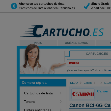
Ahorra en tus cartuchos de tinta
¡Envío Gratis!
Cartuchos de tinta o toner en Cartucho.es
A partir de 50
INICIO
QUIÉNES SOMOS
CARTUCHO.ES
marca
¿Necesitas ayuda? - Haz clic
a
Compra rápida
INICIO
Canon
I
i9100
Canon
Cartuchos de tinta
Toners
Canon BCI-6G Car
Cintas entintadas