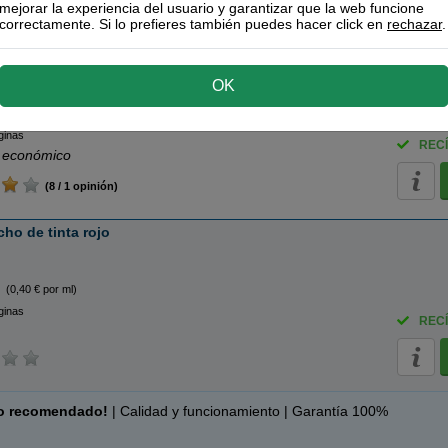
mejorar la experiencia del usuario y garantizar que la web funcione
correctamente. Si lo prefieres también puedes hacer click en
rechazar
.
ucho de tinta foto magenta
OK
ta foto
(0,43 € por ml)
ginas
RECÍ
 económico
(8 / 1 opinión)
ho de tinta rojo
(0,40 € por ml)
ginas
RECÍ
o recomendado!
| Calidad y funcionamiento | Garantía 100%