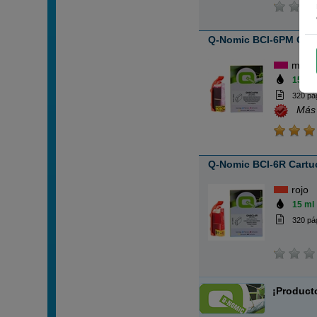
Q-Nomic BCI-6PM Cart
magen
15 ml
320 pá
Más
Q-Nomic BCI-6R Cartuc
rojo
15 ml
320 pá
¡Product