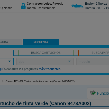
Contrareembolso, Paypal,
Envío < 24horas
€ Q-Nomic
Tarjeta, Transferencia
Horario 9:00 - 21:
AYUDA
MI CUENTA
BUSCA CARTUCHOS
BUSCA IMP
tipo
modelo
quí
o consulta las preguntas
más frecuentes
Canon BCI-6G Cartucho de tinta verde (Canon 9473A002)
Funcio
tucho de tinta verde (Canon 9473A002)