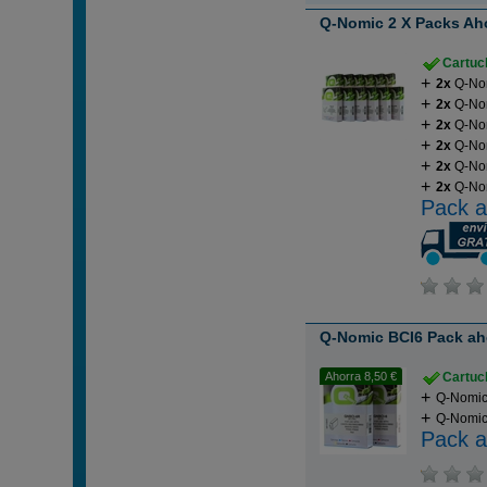
Q-Nomic 2 X Packs Aho
Cartuch
2x
Q-Nom
2x
Q-Nom
2x
Q-No
2x
Q-Nom
2x
Q-Nom
2x
Q-Nom
Pack a
Q-Nomic BCI6 Pack ah
Ahorra 8,50 €
Cartuch
Q-Nomic 
Q-Nomic 
Pack a