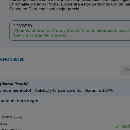
Chromalife o Canon Pixma. Encuentra estos cartuchos Canon par
Canon en Cartucho.es al mejor precio.
CONSEJO:
¿Quieres ahorrar en tinta y toner? Te recomendamos usar 
Nomic en lugar del original.
ANON I9100
Fil
(Marca Propia)
o recomendado!
| Calidad y funcionamiento | Garantía 100%
ucho de tinta negro
(0,40 € por ml)
ginas
RECÍ
 económico