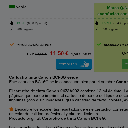
verde
Marca Q-N
económico con
15 ml
13 ml
(0,88 € por ml)
(0,40 € po
280 páginas
320 páginas
RECÍBELO EN 4
RECIBE EN MÁS DE 24H
11,50 €
Q-
PVP
12,65 €
9,50 € iva ex
c
comprar >
Cartucho tinta Canon BCI-6G verde
Este cartucho BCI-6G se le conoce también por el nombre
Canon
El cartucho de
tinta Canon 9473A002
contiene
13 ml
de tinta. L
páginas que puede imprimir el cartucho depende del tipo de do
imprimas (con o sin imágenes, gran cantidad de texto, colores, et
Descubre los excelentes resultados de este cartucho, conseg
en color de calidad profesional y alto rendimiento.
Producto original:
Cartucho de tinta Canon BCI-6G
.
Los cartuchos de tinta de Canon están diseñados con tecnología