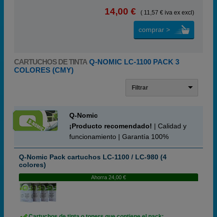
14,00 €
( 11,57 € iva ex excl)
comprar >
CARTUCHOS DE TINTA
Q-NOMIC LC-1100 PACK 3
COLORES (CMY)
Filtrar
Q-Nomic
¡Producto recomendado!
| Calidad y
funcionamiento | Garantía 100%
Q-Nomic Pack cartuchos LC-1100 / LC-980 (4
colores)
Ahorra 24,00 €
Cartuchos de tinta o toners que contiene el pack: