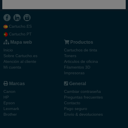
Cartucho.ES
Cartucho.PT
Mapa web
Productos
Inicio
Cartuchos de tinta
Sobre Cartucho.es
Toners
Atención al cliente
Articulos de oficina
Mi cuenta
Filamentos 3D
Impresoras
Marcas
General
Canon
Cambiar contraseña
HP
Preguntas frecuentes
Epson
Contacto
Lexmark
Pago seguro
Brother
Envío & devoluciones