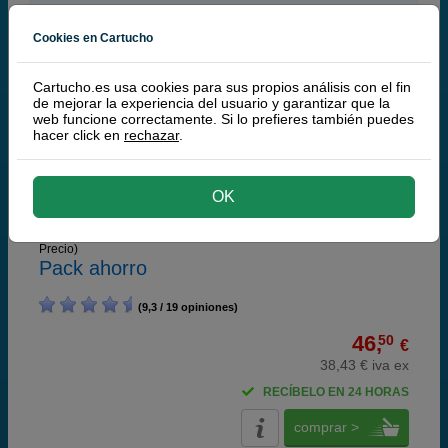
Brother LC-980 Pack 4 cartuchos
Cookies en Cartucho
Cartucho.es usa cookies para sus propios análisis con el fin
de mejorar la experiencia del usuario y garantizar que la
web funcione correctamente. Si lo prefieres también puedes
hacer click en
rechazar
.
Cartuchos de tinta o toners que contiene el pack:
Brother LC980BK Cartucho de tinta negro
6 ml
Brother LC980C Cartucho de tinta cian
5,5 ml
Brother LC-980M Cartucho de tinta magenta
5,5 ml
OK
Brother LC980Y Cartucho de tinta amarillo
5,5 ml
Consejo:
¿Quieres una alternativa más barata?
(+ Páginas | -
Precio)
Pack ahorro
(9,3 / 19 opiniones)
46,
50
€
38,43 € iva ex
RECÍBELO EN 24 HORAS
comprar >