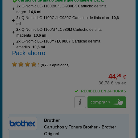
Cartuchos de tinta o toners que contiene el pack:
2x
Q-Nomic LC-1100BK / LC-980BK Cartucho de tinta
negro
14,6 ml
2x
Q-Nomic LC-1100C / LC980C Cartucho de tinta cian
10,6
ml
2x
Q-Nomic LC-1100M / LC980M Cartucho de tinta
magenta
10,6 ml
2x
Q-Nomic LC-1100Y / LC980Y Cartucho de tinta
amarillo
10,6 ml
Pack ahorro
(8,7 / 3 opiniones)
44,
50
€
36,78 € iva ex
RECÍBELO EN 24 HORAS
comprar >
Brother
Cartuchos y Toners Brother - Brother
Original