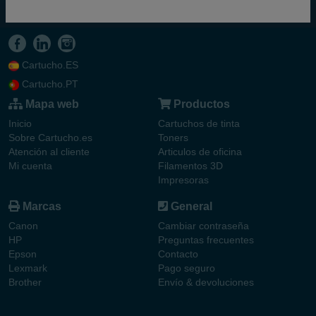
Cartucho.ES
Cartucho.PT
Mapa web
Productos
Inicio
Cartuchos de tinta
Sobre Cartucho.es
Toners
Atención al cliente
Articulos de oficina
Mi cuenta
Filamentos 3D
Impresoras
Marcas
General
Canon
Cambiar contraseña
HP
Preguntas frecuentes
Epson
Contacto
Lexmark
Pago seguro
Brother
Envío & devoluciones