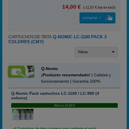
14,00 €
( 11,57 € iva ex excl)
comprar >
CARTUCHOS DE TINTA
Q-NOMIC LC-1100 PACK 3
COLORES (CMY)
Filtrar
Q-Nomic
¡Producto recomendado!
| Calidad y
funcionamiento | Garantía 100%
Q-Nomic Pack cartuchos LC-1100 / LC-980 (4
colores)
Ahorra 24,00 €
Cartuchos de tinta o toners que contiene el pack: