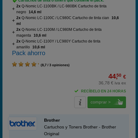
Cartuchos de tinta o toners que contiene el pack:
2x
Q-Nomic LC-1100BK / LC-980BK Cartucho de tinta
negro
14,6 ml
2x
Q-Nomic LC-1100C / LC980C Cartucho de tinta cian
10,6
ml
2x
Q-Nomic LC-1100M / LC980M Cartucho de tinta
magenta
10,6 ml
2x
Q-Nomic LC-1100Y / LC980Y Cartucho de tinta
amarillo
10,6 ml
Pack ahorro
(8,7 / 3 opiniones)
44,
50
€
36,78 € iva ex
RECÍBELO EN 24 HORAS
comprar >
Brother
Cartuchos y Toners Brother - Brother
Original