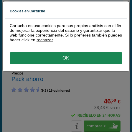
Brother LC-980 Pack 4 cartuchos
Cookies en Cartucho
Cartucho.es usa cookies para sus propios análisis con el fin
de mejorar la experiencia del usuario y garantizar que la
web funcione correctamente. Si lo prefieres también puedes
hacer click en
rechazar
.
Cartuchos de tinta o toners que contiene el pack:
Brother LC980BK Cartucho de tinta negro
6 ml
Brother LC980C Cartucho de tinta cian
5,5 ml
Brother LC-980M Cartucho de tinta magenta
5,5 ml
OK
Brother LC980Y Cartucho de tinta amarillo
5,5 ml
Consejo:
¿Quieres una alternativa más barata?
(+ Páginas | -
Precio)
Pack ahorro
(9,3 / 19 opiniones)
46,
50
€
38,43 € iva ex
RECÍBELO EN 24 HORAS
comprar >