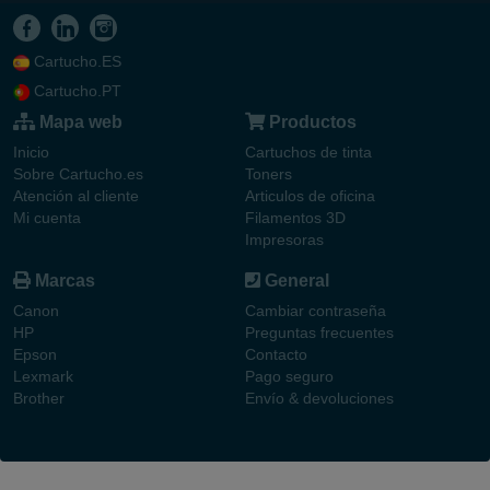
Cartucho.ES
Cartucho.PT
Mapa web
Productos
Inicio
Cartuchos de tinta
Sobre Cartucho.es
Toners
Atención al cliente
Articulos de oficina
Mi cuenta
Filamentos 3D
Impresoras
Marcas
General
Canon
Cambiar contraseña
HP
Preguntas frecuentes
Epson
Contacto
Lexmark
Pago seguro
Brother
Envío & devoluciones