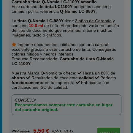
Cartucho tinta Q-Nomic LC-1100Y amarillo
Este cartucho de
tinta LC1100Y
podemos conocerle
también por la referencia
Q-Nomic LC-980Y
.
La
tinta Q-Nomic LC-980Y
tiene
3 años de Garantía
y
contiene
10.6 ml
de tinta. El rendimiento varía en función
del tipo de documento que imprimas, si tiene muchas
imágenes, texto o gráficos.
Imprime documentos cotidianos con una calidad
excelente gracias a este cartucho de tinta. Conseguirás
colores nítidos y negros intensos.
Producto Recomendado:
Cartucho de tinta Q-Nomic
LC-1100Y
.
Nuestra Marca Q-Nomic te ofrece:
Hasta un 80% de
ahorro
Resultados de excelente
calidad
Perfecto
funcionamiento
en tu impresora
Fabricante con
certificaciones ISO de calidad.
CONSEJO:
Recomendamos comprar este cartucho en lugar
del cartucho original.
5,50 €
PVP
6,05 €
4,55 € iva ex
comprar >