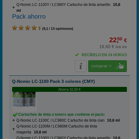
Q-Nomic LC-1100Y / LC980Y Cartucho de tinta amarillo
10,6
ml
Pack ahorro
(9,1 / 13 opiniones)
22,
50
€
18,60 € iva ex
RECÍBELO EN 24 HORAS
comprar >
Q-Nomic LC-1100 Pack 3 colores (CMY)
Ahorra 32,50 €
Cartuchos de tinta o toners que contiene el pack:
Q-Nomic LC-1100C / LC980C Cartucho de tinta cian
10,6 ml
Q-Nomic LC-1100M / LC980M Cartucho de tinta
magenta
10,6 ml
Q-Nomic LC-1100Y / LC980Y Cartucho de tinta amarillo
10,6