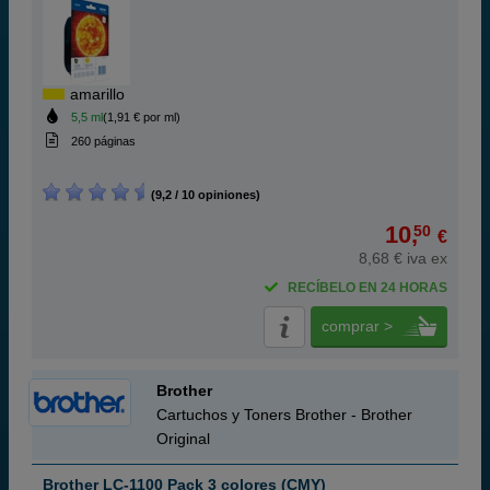
amarillo
5,5 ml
(1,91 € por ml)
260 páginas
(9,2 / 10 opiniones)
10,
50
€
8,68 € iva ex
RECÍBELO EN 24 HORAS
comprar >
Brother
Cartuchos y Toners Brother - Brother
Original
Brother LC-1100 Pack 3 colores (CMY)