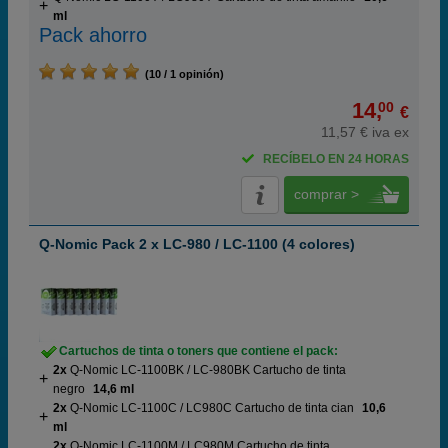
ml
Pack ahorro
(10 / 1 opinión)
14,
00
€
11,57 € iva ex
RECÍBELO EN 24 HORAS
comprar >
Q-Nomic Pack 2 x LC-980 / LC-1100 (4 colores)
Cartuchos de tinta o toners que contiene el pack:
2x
Q-Nomic LC-1100BK / LC-980BK Cartucho de tinta
negro
14,6 ml
2x
Q-Nomic LC-1100C / LC980C Cartucho de tinta cian
10,6
ml
2x
Q-Nomic LC-1100M / LC980M Cartucho de tinta