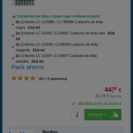
Cartuchos de tinta o toners que contiene el pack:
2x
Q-Nomic LC-1100BK / LC-980BK Cartucho de tinta
negro
14,6 ml
2x
Q-Nomic LC-1100C / LC980C Cartucho de tinta cian
10,6
ml
2x
Q-Nomic LC-1100M / LC980M Cartucho de tinta
magenta
10,6 ml
2x
Q-Nomic LC-1100Y / LC980Y Cartucho de tinta
amarillo
10,6 ml
Pack ahorro
(8,7 / 3 opiniones)
44,
50
€
36,78 € iva ex
RECÍBELO EN 24 HORAS
comprar >
Brother