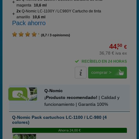
magenta
10,6 ml
2x
Q-Nomic LC-1100Y / LC980Y Cartucho de tinta
amarillo
10,6 ml
Pack ahorro
(8,7 / 3 opiniones)
44,
50
€
36,78 € iva ex
RECÍBELO EN 24 HORAS
comprar >
Q-Nomic
¡Producto recomendado!
| Calidad y
funcionamiento | Garantía 100%
Q-Nomic Pack cartuchos LC-1100 / LC-980 (4
colores)
Ahorra 24,00 €