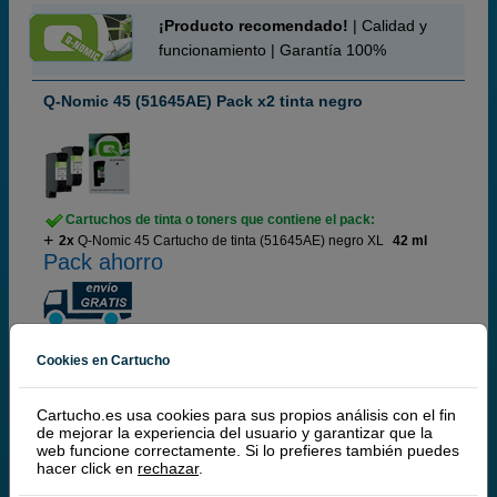
¡Producto recomendado!
| Calidad y
funcionamiento | Garantía 100%
Q-Nomic 45 (51645AE) Pack x2 tinta negro
Cartuchos de tinta o toners que contiene el pack:
2x
Q-Nomic 45 Cartucho de tinta (51645AE) negro XL
42 ml
Pack ahorro
(9 / 2 opiniones)
Cookies en Cartucho
74,
00
€
61,16 € iva ex
Cartucho.es usa cookies para sus propios análisis con el fin
de mejorar la experiencia del usuario y garantizar que la
RECÍBELO EN 24 HORAS
web funcione correctamente. Si lo prefieres también puedes
hacer click en
rechazar
.
comprar >