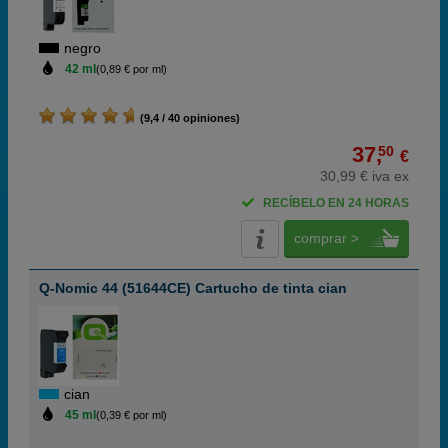
negro
42 ml
(0,89 € por ml)
(9,4 / 40 opiniones)
37,
50
€
30,99 € iva ex
RECÍBELO EN 24 HORAS
comprar >
Q-Nomic 44 (51644CE) Cartucho de tinta cian
cian
45 ml
(0,39 € por ml)