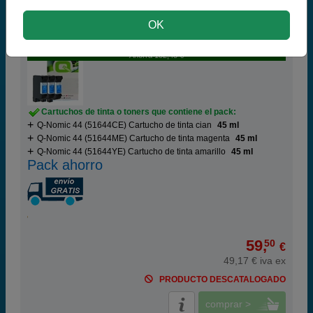
OK
Q-Nomic Pack cartuchos 44 (cian+ magenta+
amarillo)
Ahorra 152,45 €
Cartuchos de tinta o toners que contiene el pack:
Q-Nomic 44 (51644CE) Cartucho de tinta cian
45 ml
Q-Nomic 44 (51644ME) Cartucho de tinta magenta
45 ml
Q-Nomic 44 (51644YE) Cartucho de tinta amarillo
45 ml
Pack ahorro
59,
50
€
49,17 € iva ex
PRODUCTO DESCATALOGADO
comprar >