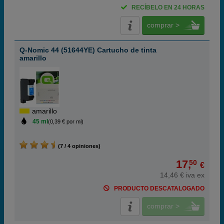
RECÍBELO EN 24 HORAS
comprar >
Q-Nomic 44 (51644YE) Cartucho de tinta
amarillo
amarillo
45 ml
(0,39 € por ml)
(7 / 4 opiniones)
17,
50
€
14,46 € iva ex
PRODUCTO DESCATALOGADO
comprar >