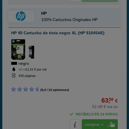
HP
100% Cartuchos Originales HP
HP 45 Cartucho de tinta negro XL (HP 51645AE)
negro
42 ml
(1,51 € por ml)
930 páginas
(9,4 / 14 opiniones)
63,
50
€
52,48 € iva ex
RECÍBELO EN 24 HORAS
comprar >