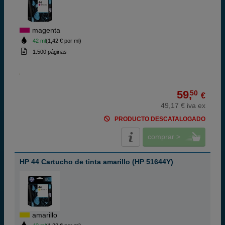
magenta
42 ml
(1,42 € por ml)
1.500 páginas
59,
50
€
49,17 € iva ex
PRODUCTO DESCATALOGADO
comprar >
HP 44 Cartucho de tinta amarillo (HP 51644Y)
amarillo