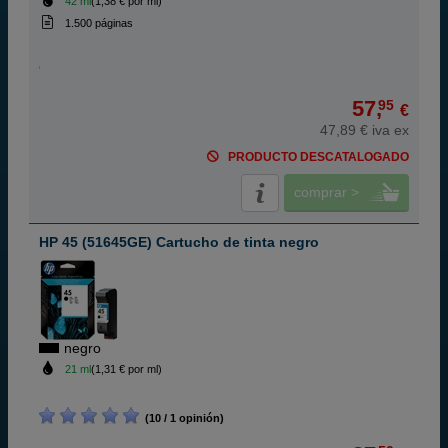
42 ml
(1,38 € por ml)
1.500 páginas
57,
95
€
47,89 € iva ex
PRODUCTO DESCATALOGADO
comprar >
HP 45 (51645GE) Cartucho de tinta negro
negro
21 ml
(1,31 € por ml)
(10 / 1 opinión)