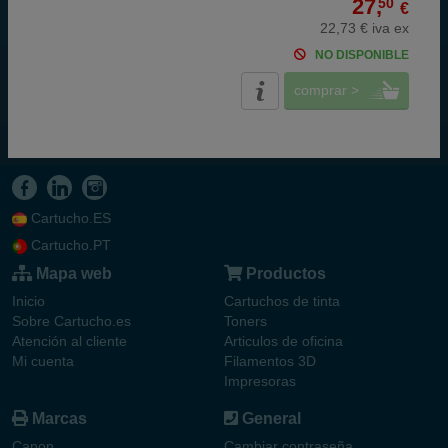
27,
50
€
22,73 € iva ex
NO DISPONIBLE
comprar >
Cartucho.ES
Cartucho.PT
Mapa web
Productos
Inicio
Cartuchos de tinta
Sobre Cartucho.es
Toners
Atención al cliente
Articulos de oficina
Mi cuenta
Filamentos 3D
Impresoras
Marcas
General
Canon
Cambiar contraseña