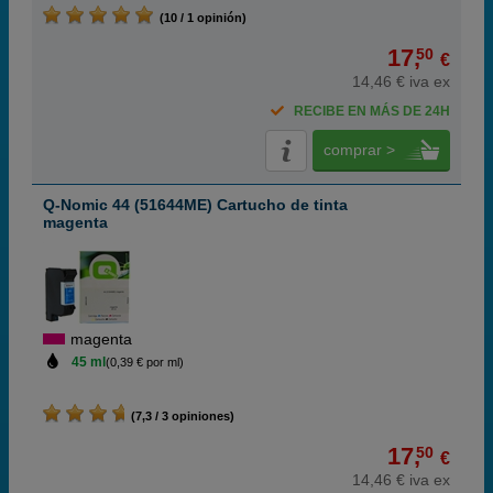
(10 / 1 opinión)
17,
50
€
14,46 € iva ex
RECIBE EN MÁS DE 24H
comprar >
Q-Nomic 44 (51644ME) Cartucho de tinta
magenta
magenta
45 ml
(0,39 € por ml)
(7,3 / 3 opiniones)
17,
50
€
14,46 € iva ex