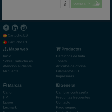
comprar >
Cartucho.ES
Cartucho.PT
Mapa web
Productos
Inicio
Cartuchos de tinta
Sobre Cartucho.es
Toners
Atención al cliente
Articulos de oficina
Mi cuenta
Filamentos 3D
Impresoras
Marcas
General
Canon
Cambiar contraseña
HP
Preguntas frecuentes
Epson
Contacto
Lexmark
Pago seguro