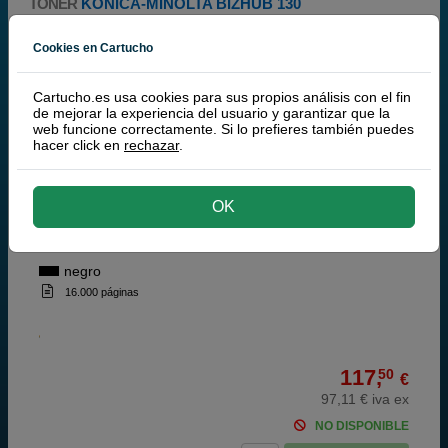
TONER
KONICA-MINOLTA BIZHUB 130
Filtrar
Cookies en Cartucho
Cartucho.es usa cookies para sus propios análisis con el fin
Konica-Minolta
de mejorar la experiencia del usuario y garantizar que la
100% Cartuchos Originales Konica-Minolta
web funcione correctamente. Si lo prefieres también puedes
hacer click en
rechazar
.
Minolta TN-109 toner negro
OK
negro
16.000 páginas
117,
50
€
97,11 € iva ex
NO DISPONIBLE