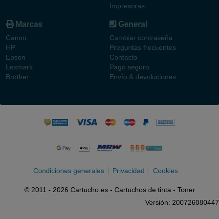
Impresoras
Marcas
General
Canon
Cambiar contraseña
HP
Preguntas frecuentes
Epson
Contacto
Lexmark
Pago seguro
Brother
Envío & devoluciones
Condiciones generales
Privacidad
Cookies
© 2011 - 2026 Cartucho.es - Cartuchos de tinta - Toner
Versión: 200726080447