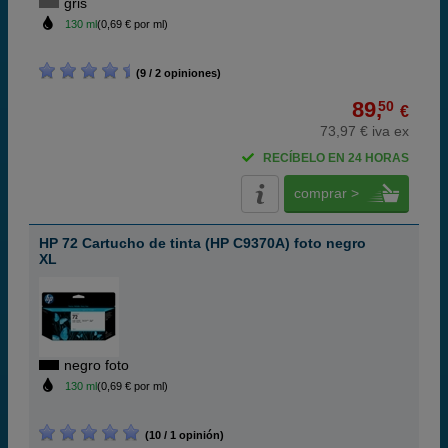
gris
130 ml
(0,69 € por ml)
(9 / 2 opiniones)
89,
50
€
73,97 € iva ex
RECÍBELO EN 24 HORAS
comprar >
HP 72 Cartucho de tinta (HP C9370A) foto negro
XL
negro foto
130 ml
(0,69 € por ml)
(10 / 1 opinión)