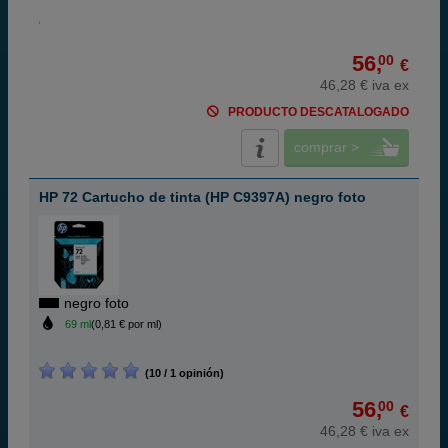
56,
00
€
46,28 € iva ex
PRODUCTO DESCATALOGADO
comprar >
HP 72 Cartucho de tinta (HP C9397A) negro foto
negro foto
69 ml
(0,81 € por ml)
(10 / 1 opinión)
56,
00
€
46,28 € iva ex