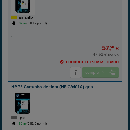
amarillo
69 ml
(0,83 € por ml)
57,
50
€
47,52 € iva ex
PRODUCTO DESCATALOGADO
comprar >
HP 72 Cartucho de tinta (HP C9401A) gris
gris
69 ml
(0,81 € por ml)