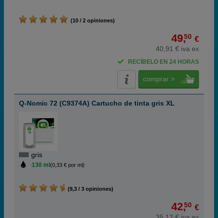
(10 / 2 opiniones)
49,
50
€
40,91 € iva ex
RECÍBELO EN 24 HORAS
comprar >
Q-Nomic 72 (C9374A) Cartucho de tinta gris XL
gris
130 ml
(0,33 € por ml)
(9,3 / 3 opiniones)
42,
50
€
35,12 € iva ex