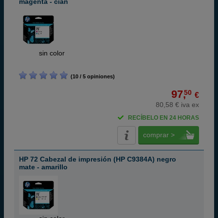
magenta - cian
ABC
sin color
(10 / 5 opiniones)
97,
50
€
80,58 € iva ex
RECÍBELO EN 24 HORAS
comprar >
HP 72 Cabezal de impresión (HP C9384A) negro
mate - amarillo