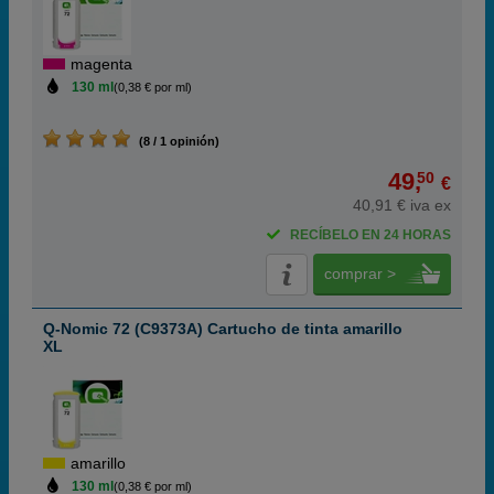
magenta
130 ml
(0,38 € por ml)
(8 / 1 opinión)
49,
50
€
40,91 € iva ex
RECÍBELO EN 24 HORAS
comprar >
Q-Nomic 72 (C9373A) Cartucho de tinta amarillo
XL
amarillo
130 ml
(0,38 € por ml)