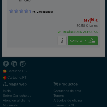
ABC
sin color
(9 / 2 opiniones)
97,
50
€
80,58 € iva ex
RECÍBELO EN 24 HORAS
comprar >
Cartucho.ES
Cartucho.PT
Mapa web
Productos
Inicio
Cartuchos de tinta
Sobre Cartucho.es
Toners
Atención al cliente
Articulos de oficina
Mi cuenta
Filamentos 3D