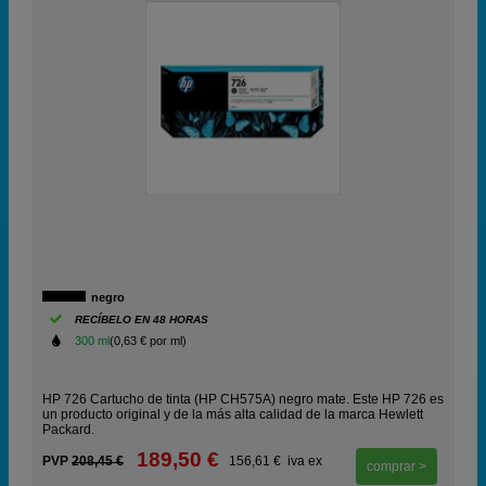
negro
RECÍBELO EN 48 HORAS
300 ml
(0,63 € por ml)
HP 726 Cartucho de tinta (HP CH575A) negro mate. Este HP 726 es
un producto original y de la más alta calidad de la marca Hewlett
Packard.
189,50 €
PVP
208,45 €
156,61 € iva ex
comprar >