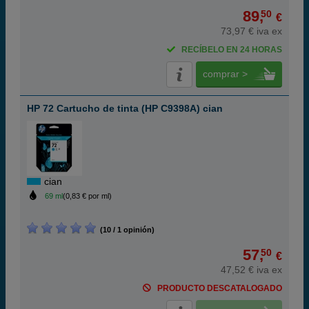
89,
50
€
73,97 € iva ex
RECÍBELO EN 24 HORAS
comprar >
HP 72 Cartucho de tinta (HP C9398A) cian
cian
69 ml
(0,83 € por ml)
(10 / 1 opinión)
57,
50
€
47,52 € iva ex
PRODUCTO DESCATALOGADO