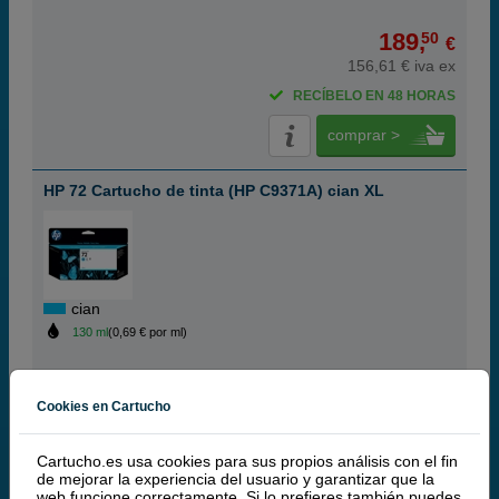
189,
50
€
156,61 € iva ex
RECÍBELO EN 48 HORAS
comprar >
HP 72 Cartucho de tinta (HP C9371A) cian XL
cian
130 ml
(0,69 € por ml)
(10 / 3 opiniones)
Cookies en Cartucho
89,
50
€
73,97 € iva ex
Cartucho.es usa cookies para sus propios análisis con el fin
de mejorar la experiencia del usuario y garantizar que la
RECÍBELO EN 24 HORAS
web funcione correctamente. Si lo prefieres también puedes