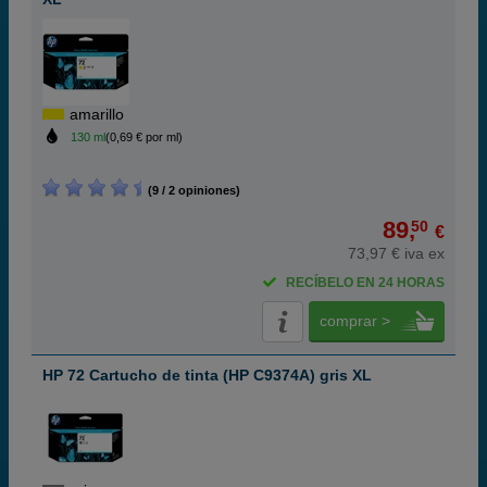
amarillo
130 ml
(0,69 € por ml)
(9 / 2 opiniones)
89,
50
€
73,97 € iva ex
RECÍBELO EN 24 HORAS
comprar >
HP 72 Cartucho de tinta (HP C9374A) gris XL