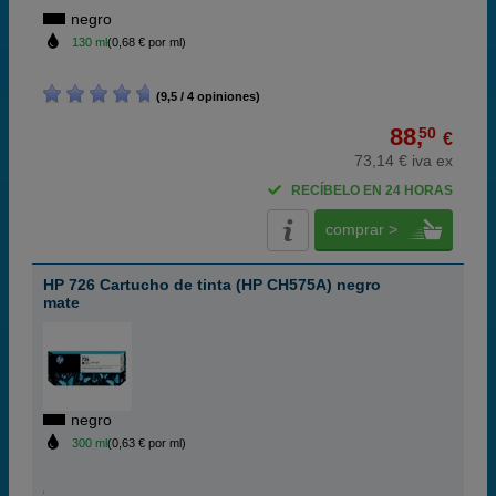
negro
130 ml
(0,68 € por ml)
(9,5 / 4 opiniones)
88,
50
€
73,14 € iva ex
RECÍBELO EN 24 HORAS
comprar >
HP 726 Cartucho de tinta (HP CH575A) negro
mate
negro
300 ml
(0,63 € por ml)