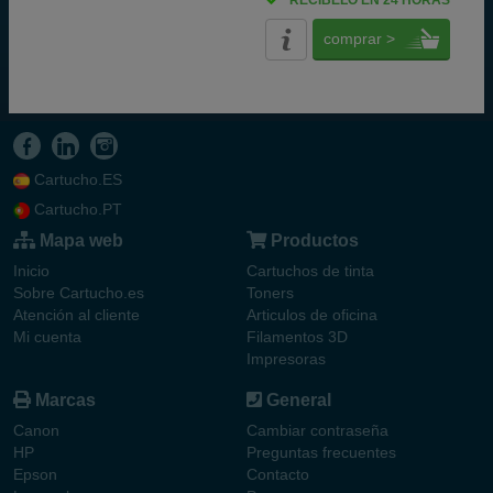
RECÍBELO EN 24 HORAS
comprar >
Cartucho.ES
Cartucho.PT
Mapa web
Productos
Inicio
Cartuchos de tinta
Sobre Cartucho.es
Toners
Atención al cliente
Articulos de oficina
Mi cuenta
Filamentos 3D
Impresoras
Marcas
General
Canon
Cambiar contraseña
HP
Preguntas frecuentes
Epson
Contacto