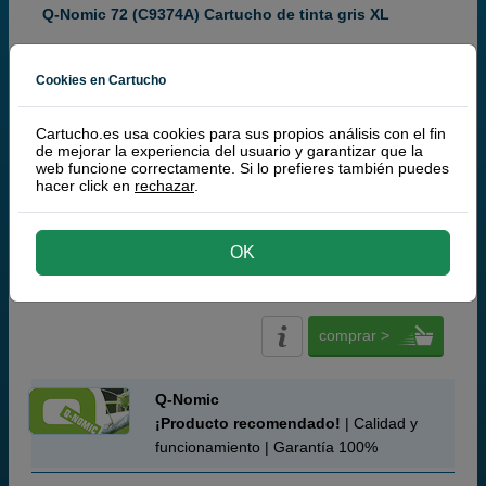
Q-Nomic 72 (C9374A) Cartucho de tinta gris XL
Cookies en Cartucho
gris
Cartucho.es usa cookies para sus propios análisis con el fin
de mejorar la experiencia del usuario y garantizar que la
130 ml
(0,33 € por ml)
web funcione correctamente. Si lo prefieres también puedes
hacer click en
rechazar
.
(9,3 / 3 opiniones)
42,
50
€
OK
35,12 € iva ex
RECÍBELO EN 24 HORAS
comprar >
Q-Nomic
¡Producto recomendado!
| Calidad y
funcionamiento | Garantía 100%