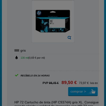
gris
130 ml
(0,69 € por ml)
RECÍBELO EN 24 HORAS
89,50 €
PVP
98,45 €
73,97 € iva ex
comprar >
HP 72 Cartucho de tinta (HP C9374A) gris XL. Consigue