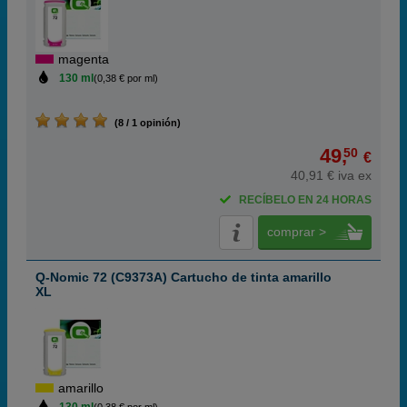
magenta
130 ml
(0,38 € por ml)
(8 / 1 opinión)
49,
50
€
40,91 € iva ex
RECÍBELO EN 24 HORAS
comprar >
Q-Nomic 72 (C9373A) Cartucho de tinta amarillo
XL
amarillo