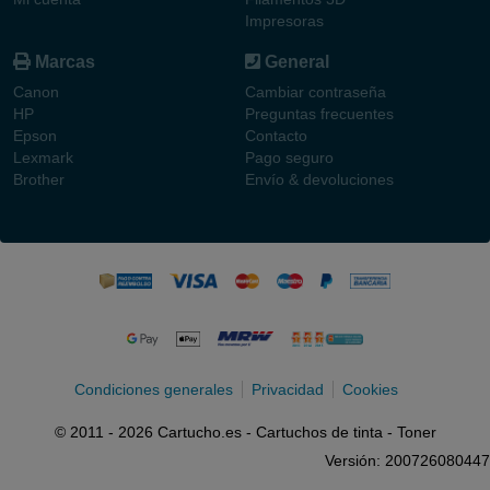
Impresoras
Marcas
General
Canon
Cambiar contraseña
HP
Preguntas frecuentes
Epson
Contacto
Lexmark
Pago seguro
Brother
Envío & devoluciones
Condiciones generales
Privacidad
Cookies
© 2011 - 2026 Cartucho.es - Cartuchos de tinta - Toner
Versión: 200726080447