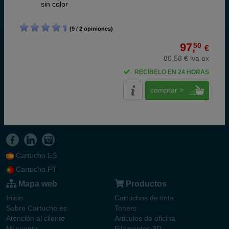
ABC
sin color
(9 / 2 opiniones)
97,
50
€
80,58 € iva ex
RECÍBELO EN 24 HORAS
comprar >
Cartucho.ES
Cartucho.PT
Mapa web
Productos
Inicio
Cartuchos de tinta
Sobre Cartucho.es
Toners
Atención al cliente
Articulos de oficina
Mi cuenta
Filamentos 3D