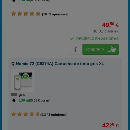
130 ml
(0,38 € por ml)
(10 / 2 opiniones)
49,
50
€
40,91 € iva ex
RECÍBELO EN 24 HORAS
comprar >
Q-Nomic 72 (C9374A) Cartucho de tinta gris XL
gris
130 ml
(0,33 € por ml)
(9,3 / 3 opiniones)
42,
50
€