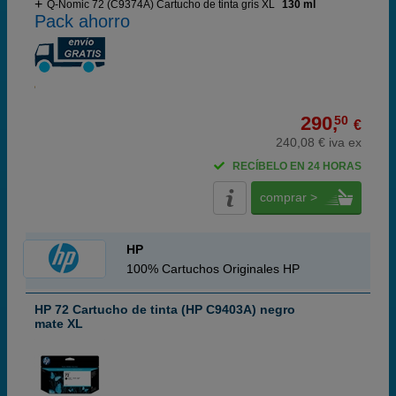
Q-Nomic 72 (C9374A) Cartucho de tinta gris XL
130 ml
Pack ahorro
290,
50
€
240,08 € iva ex
RECÍBELO EN 24 HORAS
comprar >
HP
100% Cartuchos Originales HP
HP 72 Cartucho de tinta (HP C9403A) negro
mate XL