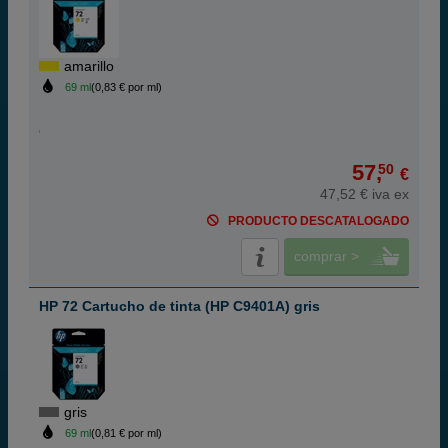
amarillo
69 ml
(0,83 € por ml)
57,
50
€
47,52 € iva ex
PRODUCTO DESCATALOGADO
comprar >
HP 72 Cartucho de tinta (HP C9401A) gris
gris
69 ml
(0,81 € por ml)