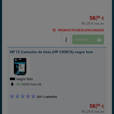
56,
00
€
46,28 € iva ex
PRODUCTO DESCATALOGADO
comprar >
HP 72 Cartucho de tinta (HP C9397A) negro foto
negro foto
69 ml
(0,81 € por ml)
(10 / 1 opinión)
56,
00
€
46,28 € iva ex