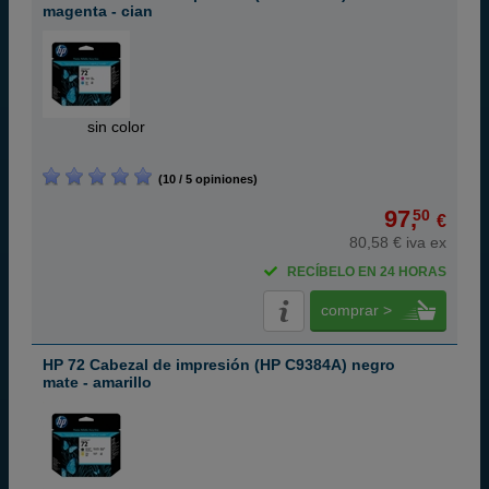
magenta - cian
ABC
sin color
(10 / 5 opiniones)
97,
50
€
80,58 € iva ex
RECÍBELO EN 24 HORAS
comprar >
HP 72 Cabezal de impresión (HP C9384A) negro
mate - amarillo