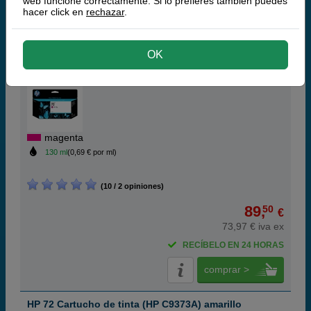
web funcione correctamente. Si lo prefieres también puedes
hacer click en
rechazar
.
comprar >
HP 72 Cartucho de tinta (HP C9372A) magenta
OK
XL
magenta
130 ml
(0,69 € por ml)
(10 / 2 opiniones)
89,
50
€
73,97 € iva ex
RECÍBELO EN 24 HORAS
comprar >
HP 72 Cartucho de tinta (HP C9373A) amarillo