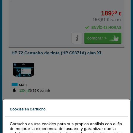
189,
50
€
156,61 € iva ex
ENVÍO 48 HORAS
comprar >
HP 72 Cartucho de tinta (HP C9371A) cian XL
cian
130 ml
(0,69 € por ml)
(10 / 3 opiniones)
Cookies en Cartucho
89,
50
€
73,97 € iva ex
Cartucho.es usa cookies para sus propios análisis con el fin
de mejorar la experiencia del usuario y garantizar que la
RECÍBELO EN 24 HORAS