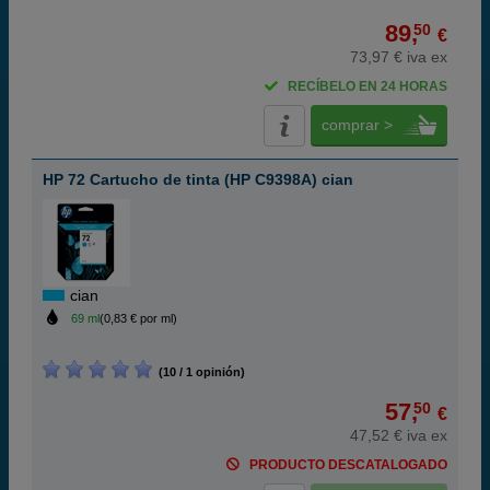
89,
50
€
73,97 € iva ex
RECÍBELO EN 24 HORAS
comprar >
HP 72 Cartucho de tinta (HP C9398A) cian
cian
69 ml
(0,83 € por ml)
(10 / 1 opinión)
57,
50
€
47,52 € iva ex
PRODUCTO DESCATALOGADO