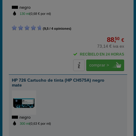
negro
130 ml
(0,68 € por ml)
(9,5 / 4 opiniones)
88,
50
€
73,14 € iva ex
RECÍBELO EN 24 HORAS
comprar >
HP 726 Cartucho de tinta (HP CH575A) negro
mate
negro
300 ml
(0,63 € por ml)