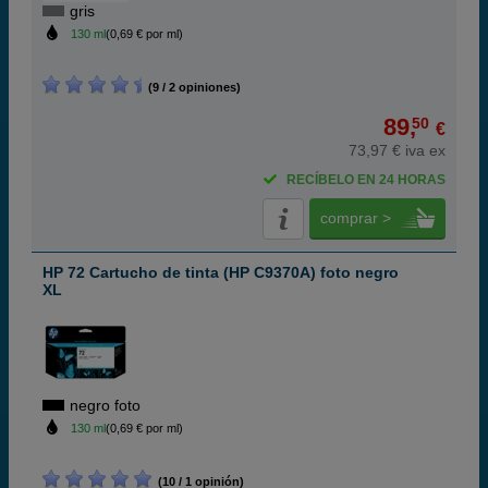
gris
130 ml
(0,69 € por ml)
(9 / 2 opiniones)
89,
50
€
73,97 € iva ex
RECÍBELO EN 24 HORAS
comprar >
HP 72 Cartucho de tinta (HP C9370A) foto negro
XL
negro foto
130 ml
(0,69 € por ml)
(10 / 1 opinión)