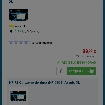
XL
amarillo
130 ml
(0,69 € por ml)
(9 / 2 opiniones)
89,
50
€
73,97 € iva ex
RECÍBELO EN 24 HORAS
comprar >
HP 72 Cartucho de tinta (HP C9374A) gris XL