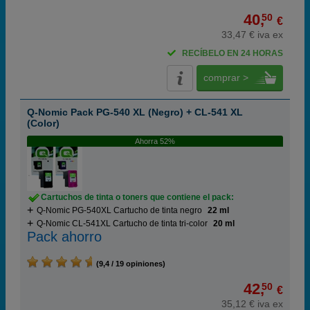
40,
50
€
33,47 € iva ex
RECÍBELO EN 24 HORAS
comprar >
Q-Nomic Pack PG-540 XL (Negro) + CL-541 XL
(Color)
Ahorra 52%
Cartuchos de tinta o toners que contiene el pack:
Q-Nomic PG-540XL Cartucho de tinta negro
22 ml
Q-Nomic CL-541XL Cartucho de tinta tri-color
20 ml
Pack ahorro
(9,4 / 19 opiniones)
42,
50
€
35,12 € iva ex