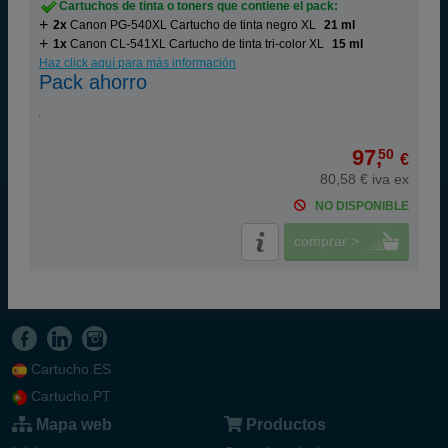
Cartuchos de tinta o toners que contiene el pack:
2x
Canon PG-540XL Cartucho de tinta negro XL
21 ml
1x
Canon CL-541XL Cartucho de tinta tri-color XL
15 ml
Haz click aquí para más información
Pack ahorro
97,
50
€
80,58 € iva ex
NO DISPONIBLE
comprar >
Cartucho.ES
Cartucho.PT
Mapa web
Productos