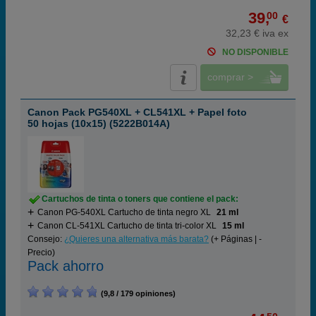
39,
00
€
32,23 € iva ex
NO DISPONIBLE
comprar >
Canon Pack PG540XL + CL541XL + Papel foto
50 hojas (10x15) (5222B014A)
Cartuchos de tinta o toners que contiene el pack:
Canon PG-540XL Cartucho de tinta negro XL
21 ml
Canon CL-541XL Cartucho de tinta tri-color XL
15 ml
Consejo:
¿Quieres una alternativa más barata?
(+ Páginas | -
Precio)
Pack ahorro
(9,8 / 179 opiniones)