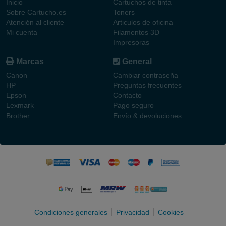
Inicio
Cartuchos de tinta
Sobre Cartucho.es
Toners
Atención al cliente
Articulos de oficina
Mi cuenta
Filamentos 3D
Impresoras
Marcas
General
Canon
Cambiar contraseña
HP
Preguntas frecuentes
Epson
Contacto
Lexmark
Pago seguro
Brother
Envío & devoluciones
Condiciones generales
Privacidad
Cookies