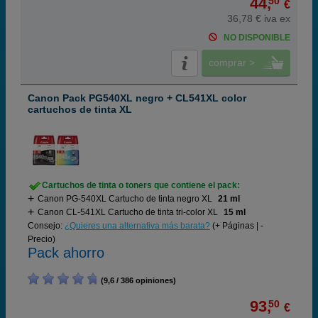
44,
50
€
36,78 € iva ex
NO DISPONIBLE
comprar >
Canon Pack PG540XL negro + CL541XL color
cartuchos de tinta XL
Cartuchos de tinta o toners que contiene el pack:
Canon PG-540XL Cartucho de tinta negro XL
21 ml
Canon CL-541XL Cartucho de tinta tri-color XL
15 ml
Consejo:
¿Quieres una alternativa más barata?
(+ Páginas | -
Precio)
Pack ahorro
(9,6 / 386 opiniones)
93,
50
€