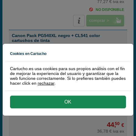
77,27 € iva ex
NO DISPONIBLE
comprar >
Canon Pack PG540XL negro + CL541 color
cartuchos de tinta
Cookies en Cartucho
Cartucho.es usa cookies para sus propios análisis con el fin
Cartuchos de tinta o toners que contiene el pack:
de mejorar la experiencia del usuario y garantizar que la
web funcione correctamente. Si lo prefieres también puedes
Canon PG-540XL Cartucho de tinta negro XL
21 ml
hacer click en
rechazar
.
Canon CL-541 Cartucho de tinta tri-color
8 ml
Consejo:
¿Quieres una alternativa más barata?
(+ Páginas | -
Precio)
Pack ahorro
OK
44,
50
€
36,78 € iva ex