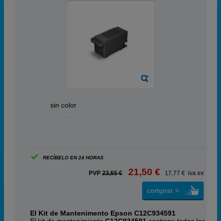
ABC
sin color
RECÍBELO EN 24 HORAS
21,50 €
PVP
23,65 €
17,77 € iva ex
comprar >
El Kit de Mantenimento Epson C12C934591