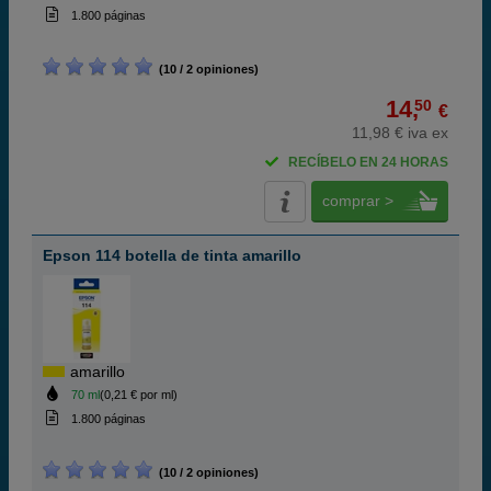
1.800 páginas
(10 / 2 opiniones)
14,
50
€
11,98 € iva ex
RECÍBELO EN 24 HORAS
comprar >
Epson 114 botella de tinta amarillo
amarillo
70 ml
(0,21 € por ml)
1.800 páginas
(10 / 2 opiniones)