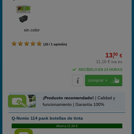
ABC
sin color
(10 / 1 opinión)
13,
50
€
11,16 € iva ex
RECÍBELO EN 24 HORAS
comprar >
¡Producto recomendado!
| Calidad y
funcionamiento | Garantía 100%
Q-Nomic 114 pack botellas de tinta
Ahorra 21,50 €