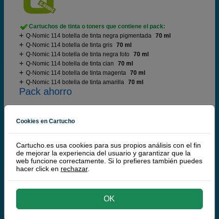
Cartuchos de tinta o toners que contiene el pack:
Q-Nomic 114 botella de tinta negra pigmentada
70 ml
Q-Nomic 114 botella de tinta gris
70 ml
Q-Nomic 114 botella de tinta negra foto
70 ml
Q-Nomic 114 botella de tinta cian
70 ml
Q-Nomic 114 botella de tinta magenta
70 ml
Q-Nomic 114 botella de tinta amarilla
70 ml
Pack ahorro
Cookies en Cartucho
49,
50
€
40,91 € iva ex
Cartucho.es usa cookies para sus propios análisis con el fin
RECÍBELO EN 24 HORAS
de mejorar la experiencia del usuario y garantizar que la
web funcione correctamente. Si lo prefieres también puedes
hacer click en
rechazar
.
comprar >
Epson
OK
100% Original