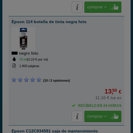
comprar >
Epson 114 botella de tinta negra foto
negro foto
70 ml
(0,19 € por ml)
1.800 páginas
(10 / 2 opiniones)
13,
50
€
11,16 € iva ex
RECÍBELO EN 24 HORAS
comprar >
Epson C12C934591 caja de mantenimiento