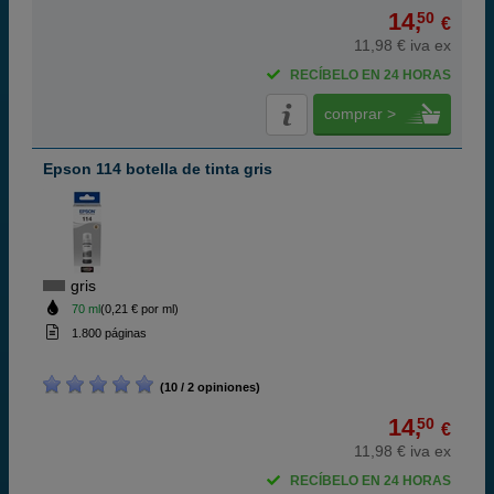
14,
50
€
11,98 € iva ex
RECÍBELO EN 24 HORAS
comprar >
Epson 114 botella de tinta gris
gris
70 ml
(0,21 € por ml)
1.800 páginas
(10 / 2 opiniones)
14,
50
€
11,98 € iva ex
RECÍBELO EN 24 HORAS