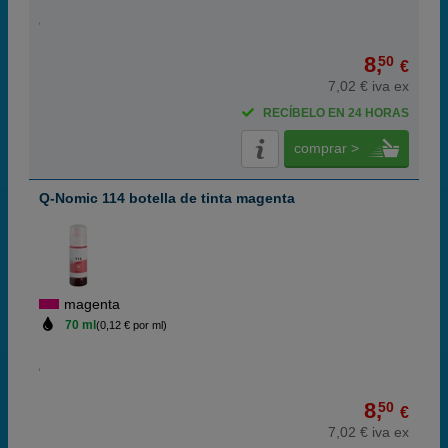
8,
50
€
7,02 € iva ex
RECÍBELO EN 24 HORAS
comprar >
Q-Nomic 114 botella de tinta magenta
magenta
70 ml
(0,12 € por ml)
8,
50
€
7,02 € iva ex