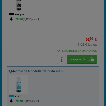
negro
70 ml
(0,12 € por ml)
8,
50
€
7,02 € iva ex
RECÍBELO EN 24 HORAS
comprar >
Q-Nomic 114 botella de tinta cian
cian
70 ml
(0,12 € por ml)