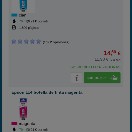
cian
70 ml
(0,21 € por ml)
1.800 páginas
(10 / 2 opiniones)
14,
50
€
11,98 € iva ex
RECÍBELO EN 24 HORAS
comprar >
Epson 114 botella de tinta magenta
magenta
70 ml
(0,21 € por ml)