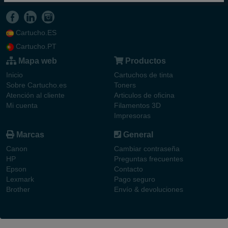
Cartucho.ES
Cartucho.PT
Mapa web
Productos
Inicio
Cartuchos de tinta
Sobre Cartucho.es
Toners
Atención al cliente
Articulos de oficina
Mi cuenta
Filamentos 3D
Impresoras
Marcas
General
Canon
Cambiar contraseña
HP
Preguntas frecuentes
Epson
Contacto
Lexmark
Pago seguro
Brother
Envío & devoluciones