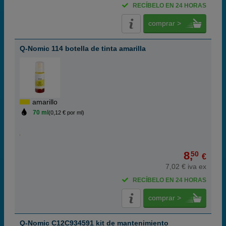
RECÍBELO EN 24 HORAS
comprar >
Q-Nomic 114 botella de tinta amarilla
amarillo
70 ml
(0,12 € por ml)
8,
50
€
7,02 € iva ex
RECÍBELO EN 24 HORAS
comprar >
Q-Nomic C12C934591 kit de mantenimiento