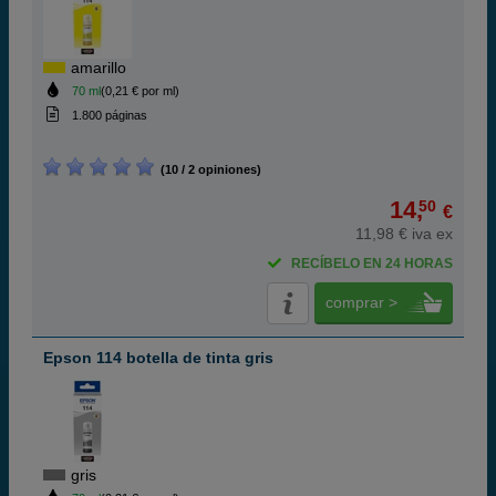
amarillo
70 ml
(0,21 € por ml)
1.800 páginas
(10 / 2 opiniones)
14,
50
€
11,98 € iva ex
RECÍBELO EN 24 HORAS
comprar >
Epson 114 botella de tinta gris
gris