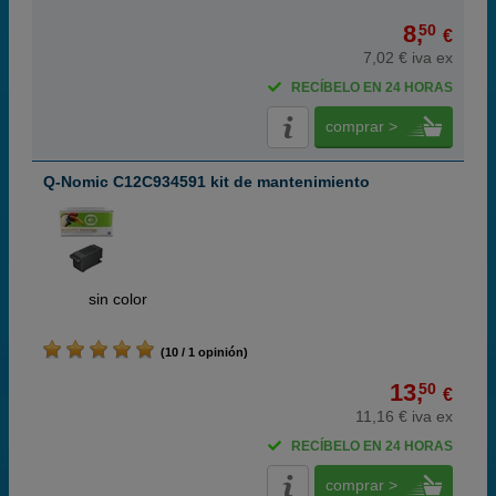
8,
50
€
7,02 € iva ex
RECÍBELO EN 24 HORAS
comprar >
Q-Nomic C12C934591 kit de mantenimiento
ABC
sin color
(10 / 1 opinión)
13,
50
€
11,16 € iva ex
RECÍBELO EN 24 HORAS
comprar >