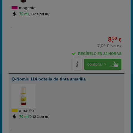
magenta
70 ml
(0,12 € por ml)
8,
50
€
7,02 € iva ex
RECÍBELO EN 24 HORAS
comprar >
Q-Nomic 114 botella de tinta amarilla
amarillo
70 ml
(0,12 € por ml)