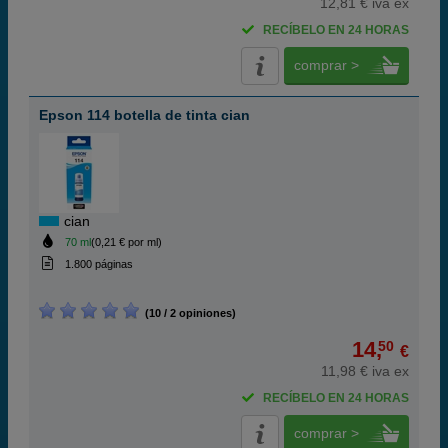
12,81 € iva ex
RECÍBELO EN 24 HORAS
comprar >
Epson 114 botella de tinta cian
cian
70 ml
(0,21 € por ml)
1.800 páginas
(10 / 2 opiniones)
14,
50
€
11,98 € iva ex
RECÍBELO EN 24 HORAS
comprar >