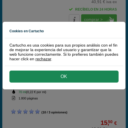
40,91 € iva ex
RECÍBELO EN 24 HORAS
comprar >
Cookies en Cartucho
Epson
100% Original
Cartucho.es usa cookies para sus propios análisis con el fin
de mejorar la experiencia del usuario y garantizar que la
web funcione correctamente. Si lo prefieres también puedes
Epson 114 botella de tinta negra
hacer click en
rechazar
.
OK
negro
70 ml
(0,22 € por ml)
1.800 páginas
(10 / 3 opiniones)
15,
50
€