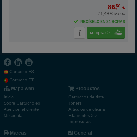
86,
50
€
71,49 € iva ex
RECÍBELO EN 24 HORAS
comprar >
Cartucho.ES
Cartucho.PT
Mapa web
Productos
Inicio
Cartuchos de tinta
Sobre Cartucho.es
Toners
Atención al cliente
Articulos de oficina
Mi cuenta
Filamentos 3D
Impresoras
Marcas
General