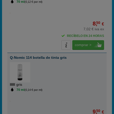
70 ml
(0,12 € por ml)
8,
50
€
7,02 € iva ex
RECÍBELO EN 24 HORAS
comprar >
Q-Nomic 114 botella de tinta gris
gris
70 ml
(0,14 € por ml)
9,
50
€