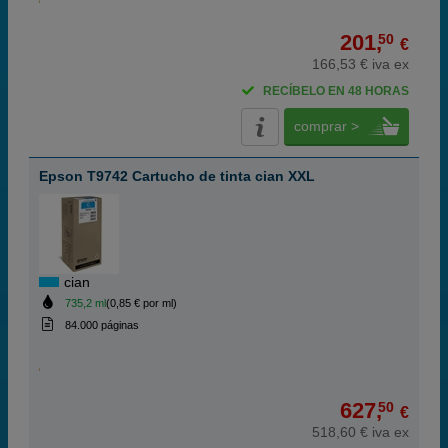
201,
50
€
166,53 € iva ex
RECÍBELO EN 48 HORAS
comprar >
Epson T9742 Cartucho de tinta cian XXL
cian
735,2 ml
(0,85 € por ml)
84.000 páginas
627,
50
€
518,60 € iva ex