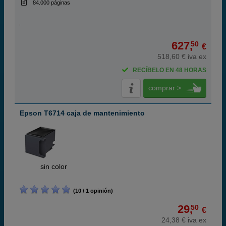
84.000 páginas
627,
50
€
518,60 € iva ex
RECÍBELO EN 48 HORAS
comprar >
Epson T6714 caja de mantenimiento
ABC
sin color
(10 / 1 opinión)
29,
50
€
24,38 € iva ex