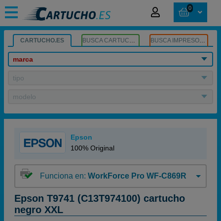
0
CARTUCHO.ES
BUSCA CARTUCHOS
BUSCA IMPRESORA
marca
tipo
modelo
Epson
100% Original
Funciona en:
WorkForce Pro WF-C869R
Epson T9741 (C13T974100) cartucho
negro XXL