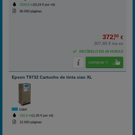
1520,5 ml
(0,24 € por ml)
86.000 páginas
372,
50
€
307,85 € iva ex
RECÍBELO EN 48 HORAS
comprar >
Epson T9732 Cartucho de tinta cian XL
cian
192,4 ml
(1,05 € por ml)
22.000 páginas