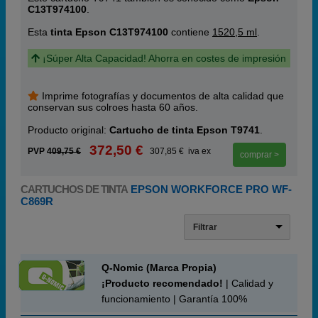
C13T974100
.
Esta
tinta Epson C13T974100
contiene
1520,5 ml
.
¡Súper Alta Capacidad! Ahorra en costes de impresión
Imprime fotografías y documentos de alta calidad que
conservan sus colroes hasta 60 años.
Producto original:
Cartucho de tinta Epson T9741
.
372,50 €
PVP
409,75 €
307,85 € iva ex
comprar >
CARTUCHOS DE TINTA
EPSON WORKFORCE PRO WF-
C869R
Filtrar
Q-Nomic (Marca Propia)
¡Producto recomendado!
| Calidad y
funcionamiento | Garantía 100%