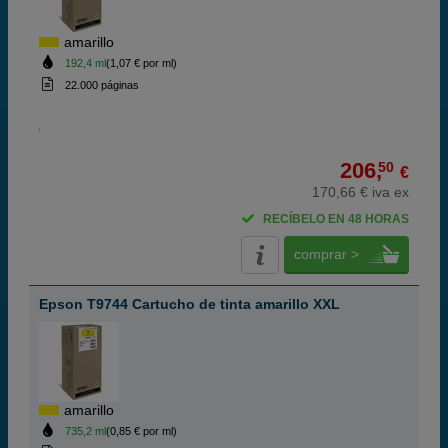
amarillo
192,4 ml
(1,07 € por ml)
22.000 páginas
206,
50
€
170,66 € iva ex
RECÍBELO EN 48 HORAS
comprar >
Epson T9744 Cartucho de tinta amarillo XXL
amarillo
735,2 ml
(0,85 € por ml)