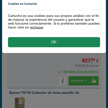
Epson T9743 Cartucho de tinta magenta XXL
Cookies en Cartucho
Cartucho.es usa cookies para sus propios análisis con el fin
de mejorar la experiencia del usuario y garantizar que la
web funcione correctamente. Si lo prefieres también puedes
hacer click en
rechazar
.
magenta
735,2 ml
(0,85 € por ml)
84.000 páginas
OK
627,
50
€
518,60 € iva ex
RECÍBELO EN 48 HORAS
comprar >
Epson T9734 Cartucho de tinta amarillo XL