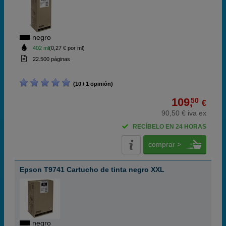
negro
402 ml
(0,27 € por ml)
22.500 páginas
(10 / 1 opinión)
109,
50
€
90,50 € iva ex
RECÍBELO EN 24 HORAS
comprar >
Epson T9741 Cartucho de tinta negro XXL
negro