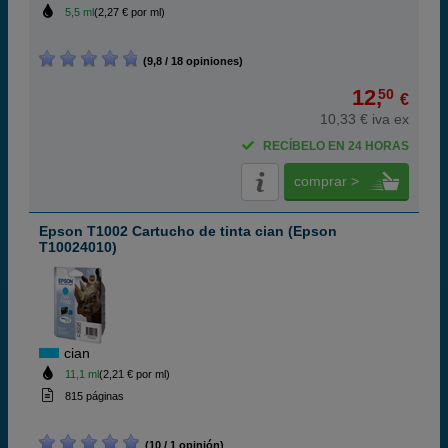
5,5 ml
(2,27 € por ml)
(9,8 / 18 opiniones)
12,
50
€
10,33 € iva ex
RECÍBELO EN 24 HORAS
comprar >
Epson T1002 Cartucho de tinta cian (Epson
T10024010)
cian
11,1 ml
(2,21 € por ml)
815 páginas
(10 / 1 opinión)