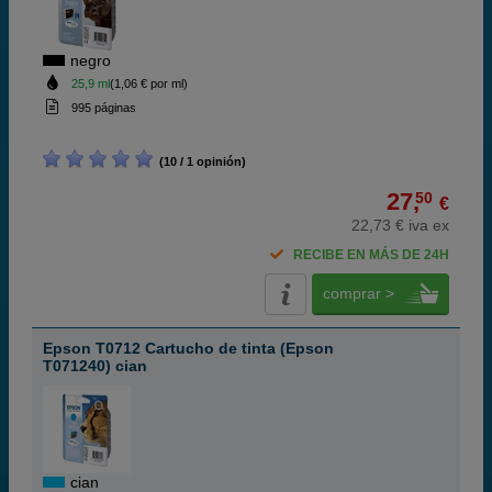
negro
25,9 ml
(1,06 € por ml)
995 páginas
(10 / 1 opinión)
27,
50
€
22,73 € iva ex
RECIBE EN MÁS DE 24H
comprar >
Epson T0712 Cartucho de tinta (Epson
T071240) cian
cian