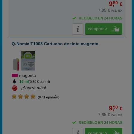
9,
50
€
7,85 € iva ex
RECÍBELO EN 24 HORAS
comprar >
Q-Nomic T1003 Cartucho de tinta magenta
magenta
16 ml
(0,59 € por ml)
¡Ahorra más!
(8 / 1 opinión)
9,
50
€
7,85 € iva ex
RECÍBELO EN 24 HORAS
comprar >