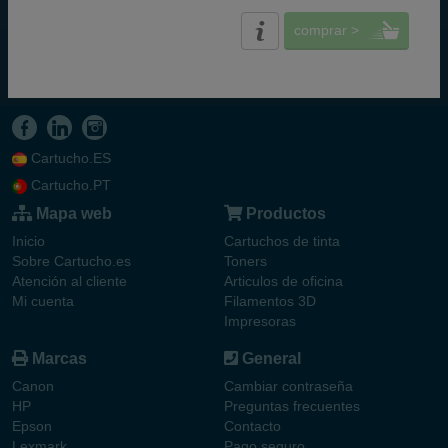
comprar >
Cartucho.ES
Cartucho.PT
Mapa web
Productos
Inicio
Cartuchos de tinta
Sobre Cartucho.es
Toners
Atención al cliente
Articulos de oficina
Mi cuenta
Filamentos 3D
Impresoras
Marcas
General
Canon
Cambiar contraseña
HP
Preguntas frecuentes
Epson
Contacto
Lexmark
Pago seguro