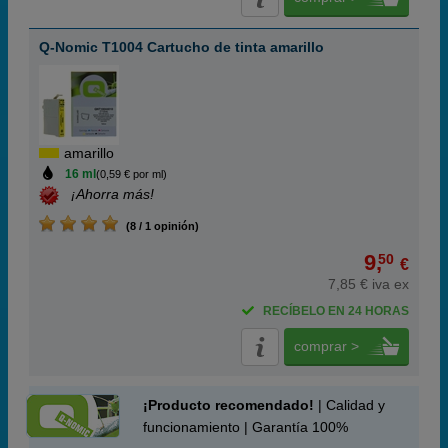
Q-Nomic T1004 Cartucho de tinta amarillo
amarillo
16 ml
(0,59 € por ml)
¡Ahorra más!
(8 / 1 opinión)
9,
50
€
7,85 € iva ex
RECÍBELO EN 24 HORAS
comprar >
¡Producto recomendado!
| Calidad y
funcionamiento | Garantía 100%