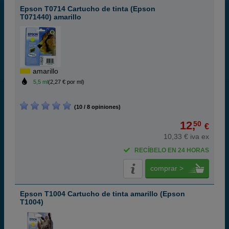
Epson T0714 Cartucho de tinta (Epson
T071440) amarillo
amarillo
5,5 ml
(2,27 € por ml)
(10 / 8 opiniones)
12,
50
€
10,33 € iva ex
RECÍBELO EN 24 HORAS
comprar >
Epson T1004 Cartucho de tinta amarillo (Epson
T1004)