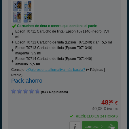
Cartuchos de tinta o toners que contiene el pack:
Epson T0711 Cartucho de tinta (Epson T071140) negro
7,4
ml
Epson T0712 Cartucho de tinta (Epson T071240) cian
5,5 ml
Epson T0713 Cartucho de tinta (Epson T071340)
magenta
5,5 ml
Epson T0714 Cartucho de tinta (Epson T071440)
amarillo
5,5 ml
Consejo:
¿Quieres una alternativa más barata?
(+ Páginas | -
Precio)
Pack ahorro
(9,7 / 6 opiniones)
48,
50
€
40,08 € iva ex
RECÍBELO EN 24 HORAS
comprar >