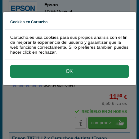
Epson
100% Original
Cookies en Cartucho
Epson T0711 Cartucho de tinta (Epson T071140)
negro
Cartucho.es usa cookies para sus propios análisis con el fin
de mejorar la experiencia del usuario y garantizar que la
web funcione correctamente. Si lo prefieres también puedes
hacer click en
rechazar
.
negro
7,4 ml
(1,55 € por ml)
OK
(9,6 / 14 opiniones)
11,
50
€
9,50 € iva ex
RECÍBELO EN 24 HORAS
comprar >
Epson T0711H 2 x Cartuchos de tinta (Epson