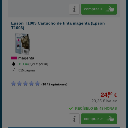
comprar >
Epson T1003 Cartucho de tinta magenta (Epson
T1003)
magenta
11,1 ml
(2,21 € por ml)
815 páginas
(10 / 2 opiniones)
24,
50
€
20,25 € iva ex
RECÍBELO EN 48 HORAS
comprar >