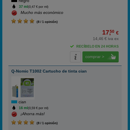
negro
37 ml
(0,47 € por ml)
Mucho más económico
(8 / 1 opinión)
17,
50
€
14,46 € iva ex
RECÍBELO EN 24 HORAS
comprar >
Q-Nomic T1002 Cartucho de tinta cian
cian
16 ml
(0,59 € por ml)
¡Ahorra más!
(8 / 1 opinión)