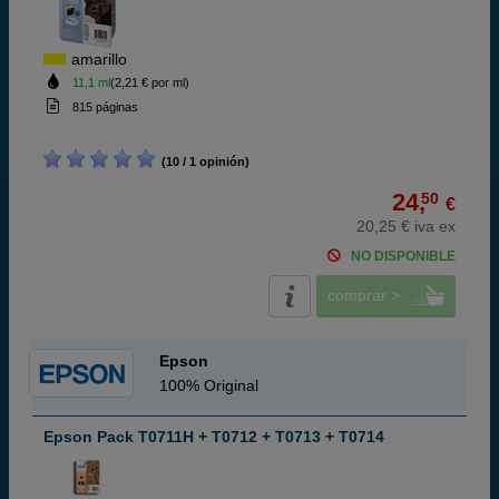
amarillo
11,1 ml
(2,21 € por ml)
815 páginas
(10 / 1 opinión)
24,
50
€
20,25 € iva ex
NO DISPONIBLE
comprar >
Epson
100% Original
Epson Pack T0711H + T0712 + T0713 + T0714