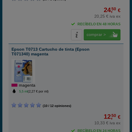
24,
50
€
20,25 € iva ex
RECÍBELO EN 48 HORAS
comprar >
Epson T0713 Cartucho de tinta (Epson
T071340) magenta
magenta
5,5 ml
(2,27 € por ml)
(10 / 12 opiniones)
12,
50
€
10,33 € iva ex
RECÍBELO EN 24 HORAS