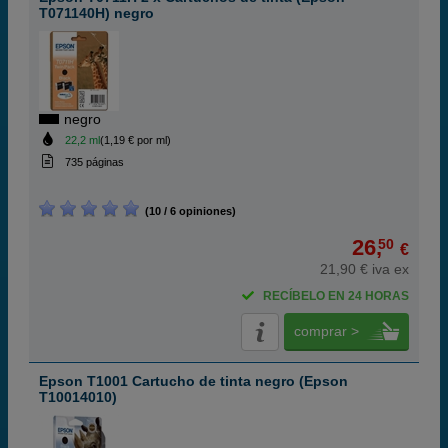
T071140H) negro
negro
22,2 ml
(1,19 € por ml)
735 páginas
(10 / 6 opiniones)
26,
50
€
21,90 € iva ex
RECÍBELO EN 24 HORAS
comprar >
Epson T1001 Cartucho de tinta negro (Epson
T10014010)