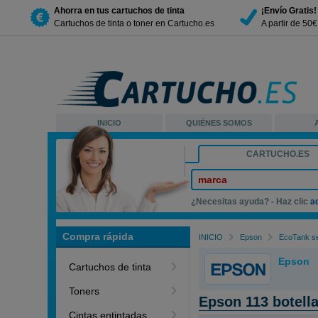
Ahorra en tus cartuchos de tinta
¡Envío Gratis!
Cartuchos de tinta o toner en Cartucho.es
A partir de 50
INICIO
QUIÉNES SOMOS
CARTUCHO.ES
marca
¿Necesitas ayuda? - Haz clic
a
Compra rápida
INICIO
Epson
EcoTank se
Epson
Cartuchos de tinta
Toners
Epson 113 botell
Cintas entintadas