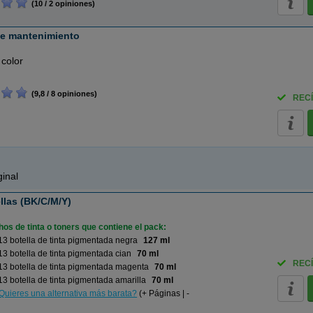
(10 / 2 opiniones)
e mantenimiento
 color
(9,8 / 8 opiniones)
RECÍ
inal
llas (BK/C/M/Y)
os de tinta o toners que contiene el pack:
3 botella de tinta pigmentada negra
127 ml
3 botella de tinta pigmentada cian
70 ml
RECÍ
3 botella de tinta pigmentada magenta
70 ml
3 botella de tinta pigmentada amarilla
70 ml
Quieres una alternativa más barata?
(+ Páginas | -