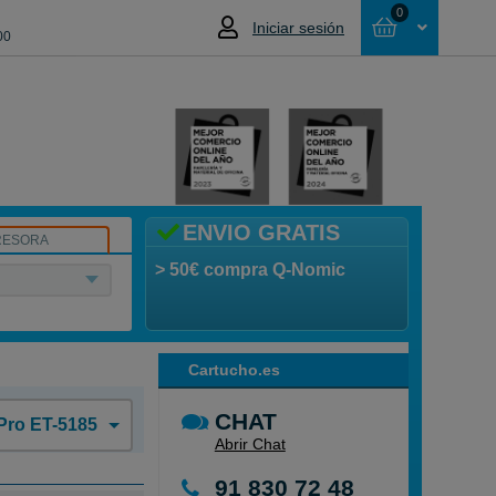
0
Iniciar sesión
00
Cesta
NO HAS SELECCIONADO NINGÚN
PRODUCTO
ENVIO GRATIS
RESORA
> 50€ compra Q-Nomic
Cartucho.es
CHAT
Pro ET-5185
Abrir Chat
91 830 72 48