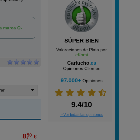
la marca Q-
SÚPER BIEN
Valoraciones de Plata por
eKomi
Cartucho.
es
Opiniones Clientes
97.000+
Opiniones
trar
9.4/10
> Ver todas las opiniones
8,
50
€