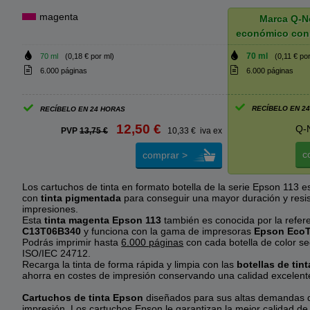
magenta
Marca Q-N
económico con
70 ml
70 ml
(0,18 € por ml)
(0,11 € po
6.000 páginas
6.000 páginas
RECÍBELO EN 2
RECÍBELO EN 24 HORAS
12,50 €
Q-
PVP
13,75 €
10,33 € iva ex
c
comprar >
Los cartuchos de tinta en formato botella de la serie Epson 113 e
con
tinta pigmentada
para conseguir una mayor duración y resis
impresiones.
Esta
tinta magenta Epson 113
también es conocida por la refer
C13T06B340
y funciona con la gama de impresoras
Epson Eco
Podrás imprimir hasta
6.000 páginas
con cada botella de color s
ISO/IEC 24712.
Recarga la tinta de forma rápida y limpia con las
botellas de tin
ahorra en costes de impresión conservando una calidad excelent
Cartuchos de tinta Epson
diseñados para sus altas demandas d
impresión. Los cartuchos Epson le garantizan la mejor calidad de