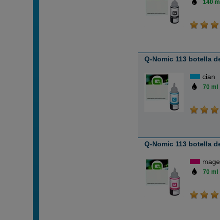
140 m
Q-Nomic 113 botella d
cian
70 ml
Q-Nomic 113 botella d
mage
70 ml