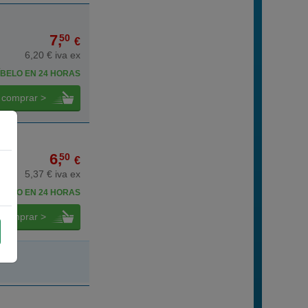
7,
50
€
6,20 € iva ex
BELO EN 24 HORAS
comprar >
6,
50
€
5,37 € iva ex
BELO EN 24 HORAS
comprar >