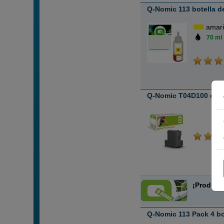
Q-Nomic 113 botella de
amari
70 ml
Q-Nomic T04D100 caja
ABC
sin
¡Product
Q-Nomic 113 Pack 4 bo