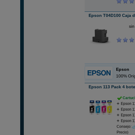
Epson T04D100 Caja d
ABC
sin
Epson
100% Orig
Epson 113 Pack 4 bote
Cartuch
Epson 11
Epson 11
Epson 11
Epson 11
Consejo:
¿
Precio)