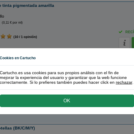
 tinta pigmentada amarilla
llo
(0,11 € por ml)
RECÍ
(10 / 1 opinión)
 de mantenimiento
Cookies en Cartucho
 color
Cartucho.es usa cookies para sus propios análisis con el fin de
mejorar la experiencia del usuario y garantizar que la web funcione
correctamente. Si lo prefieres también puedes hacer click en
rechazar
.
(10 / 1 opinión)
RECÍ
OK
o recomendado!
| Calidad y funcionamiento | Garantía 100%
tellas (BK/C/M/Y)