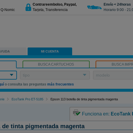
Contrareembolso, Paypal,
Envío < 24horas
€ Q-Nomic
Tarjeta, Transferencia
Horario 9:00 - 21:
AYUDA
MI CUENTA
BUSCA CARTUCHOS
BUSCA IMP
tipo
modelo
quí
o consulta las preguntas
más frecuentes
rie
EcoTank Pro ET-5185
Epson 113 botella de tinta pigmentada magenta
Funciona en:
EcoTank 
a de tinta pigmentada magenta