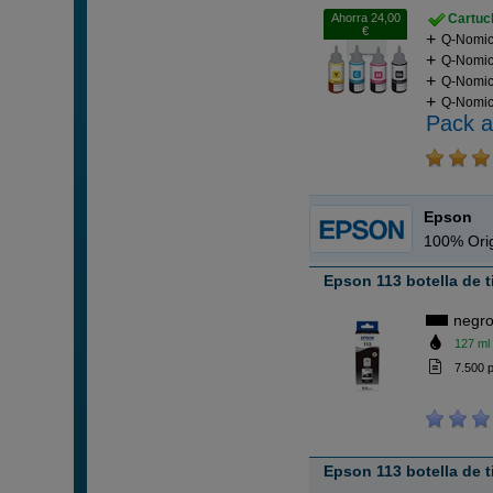
Ahorra 24,00
Cartuch
€
Q-Nomic 
Q-Nomic 
Q-Nomic 
Q-Nomic 
Pack a
Epson
100% Orig
Epson 113 botella de 
negr
127 ml
7.500 
Epson 113 botella de 