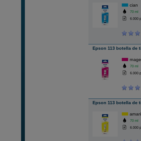
cian
70 ml
6.000 
Epson 113 botella de 
mage
70 ml
6.000 
Epson 113 botella de t
amari
70 ml
6.000 