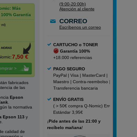
(9:00-20:00h)
omic: Más
Atención al cliente
 100% Garantía
CORREO
r ml)
Escríbenos un correo
CARTUCHO o TONER
4 HORAS
Garantía 100%
7,50 €
Nomic:
+18.000 referencias
omprar >
PAGO SEGURO
PayPal | Visa | MasterCard |
Maestro | Contra-reembolso |
stán fabricados
tencia de las
Transferencia bancaria
encia
Epson
ENVÍO GRATIS
Tank
.
( > 50€ compra Q-Nomic) Envío
egún la normativa
Estándar 3,95€
ta Epson 113
y
¡
Pide
antes de las 21:00 y
e.
recíbelo mañana
!
e calidad de
 impresión y