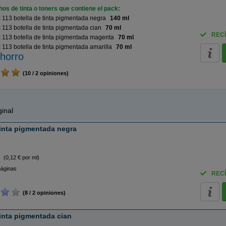
os de tinta o toners que contiene el pack:
113 botella de tinta pigmentada negra
140 ml
113 botella de tinta pigmentada cian
70 ml
RECÍ
113 botella de tinta pigmentada magenta
70 ml
113 botella de tinta pigmentada amarilla
70 ml
horro
(10 / 2 opiniones)
inal
tinta pigmentada negra
o
(0,12 € por ml)
páginas
RECÍ
(8 / 2 opiniones)
tinta pigmentada cian