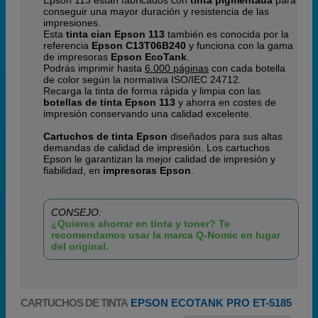
Epson 113 están fabricados con
tinta pigmentada
para
conseguir una mayor duración y resistencia de las
impresiones.
Esta
tinta cian Epson 113
también es conocida por la
referencia
Epson C13T06B240
y funciona con la gama
de impresoras
Epson EcoTank
.
Podrás imprimir hasta
6.000 páginas
con cada botella
de color según la normativa ISO/IEC 24712.
Recarga la tinta de forma rápida y limpia con las
botellas de tinta Epson 113
y ahorra en costes de
impresión conservando una calidad excelente.
Cartuchos de tinta Epson
diseñados para sus altas
demandas de calidad de impresión. Los cartuchos
Epson le garantizan la mejor calidad de impresión y
fiabilidad, en
impresoras Epson
.
CONSEJO:
¿Quieres ahorrar en tinta y toner? Te
recomendamos usar la marca Q-Nomic en lugar
del original.
CARTUCHOS DE TINTA
EPSON ECOTANK PRO ET-5185