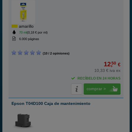
amarillo
70 ml
(0,18 € por ml)
6.000 páginas
(10 / 2 opiniones)
12,
50
€
10,33 € iva ex
RECÍBELO EN 24 HORAS
comprar >
Epson T04D100 Caja de mantenimiento