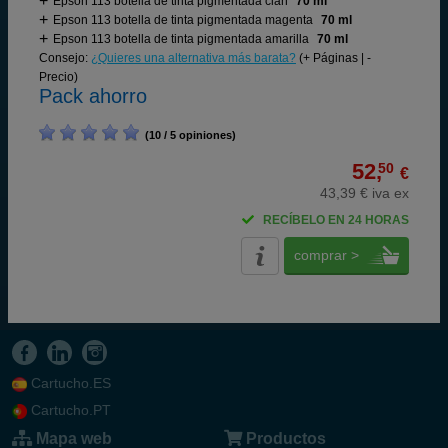
Epson 113 botella de tinta pigmentada cian
70 ml
Epson 113 botella de tinta pigmentada magenta
70 ml
Epson 113 botella de tinta pigmentada amarilla
70 ml
Consejo:
¿Quieres una alternativa más barata?
(+ Páginas | -
Precio)
Pack ahorro
(10 / 5 opiniones)
52,
50
€
43,39 € iva ex
RECÍBELO EN 24 HORAS
comprar >
Cartucho.ES
Cartucho.PT
Mapa web
Productos