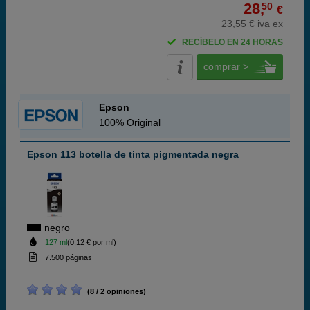
28,
50
€
23,55 € iva ex
RECÍBELO EN 24 HORAS
comprar >
Epson
100% Original
Epson 113 botella de tinta pigmentada negra
negro
127 ml
(0,12 € por ml)
7.500 páginas
(8 / 2 opiniones)