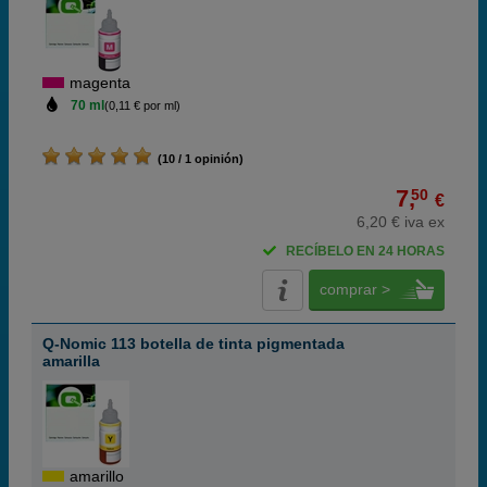
magenta
70 ml
(0,11 € por ml)
(10 / 1 opinión)
7,
50
€
6,20 € iva ex
RECÍBELO EN 24 HORAS
comprar >
Q-Nomic 113 botella de tinta pigmentada
amarilla
amarillo