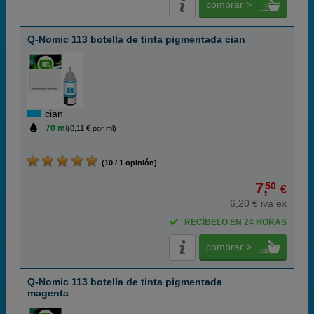
comprar >
Q-Nomic 113 botella de tinta pigmentada cian
cian
70 ml
(0,11 € por ml)
(10 / 1 opinión)
7,
50
€
6,20 € iva ex
RECÍBELO EN 24 HORAS
comprar >
Q-Nomic 113 botella de tinta pigmentada
magenta