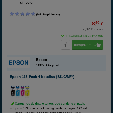
ABC
sin color
(9,8 / 8 opiniones)
8,
50
€
7,02 € iva ex
RECÍBELO EN 24 HORAS
comprar >
Epson
100% Original
Epson 113 Pack 4 botellas (BK/C/M/Y)
Cartuchos de tinta o toners que contiene el pack:
Epson 113 botella de tinta pigmentada negra
127 ml