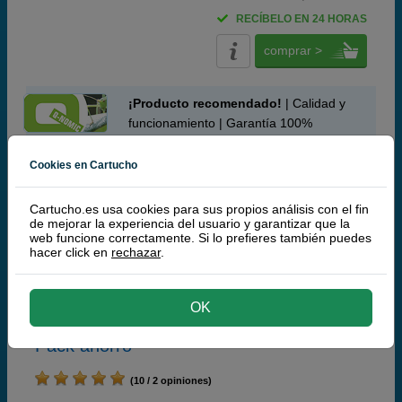
RECÍBELO EN 24 HORAS
comprar >
¡Producto recomendado!
| Calidad y
funcionamiento | Garantía 100%
Q-Nomic 113 Pack 4 botellas (BK/C/M/Y)
Cookies en Cartucho
Ahorra 24,00 €
Cartucho.es usa cookies para sus propios análisis con el fin
de mejorar la experiencia del usuario y garantizar que la
web funcione correctamente. Si lo prefieres también puedes
hacer click en
rechazar
.
Cartuchos de tinta o toners que contiene el pack:
Q-Nomic 113 botella de tinta pigmentada negra
140 ml
Q-Nomic 113 botella de tinta pigmentada cian
70 ml
OK
Q-Nomic 113 botella de tinta pigmentada magenta
70 ml
Q-Nomic 113 botella de tinta pigmentada amarilla
70 ml
Pack ahorro
(10 / 2 opiniones)