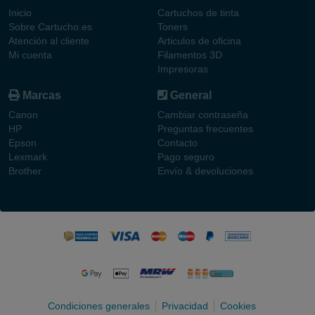
Inicio
Cartuchos de tinta
Sobre Cartucho.es
Toners
Atención al cliente
Articulos de oficina
Mi cuenta
Filamentos 3D
Impresoras
Marcas
General
Canon
Cambiar contraseña
HP
Preguntas frecuentes
Epson
Contacto
Lexmark
Pago seguro
Brother
Envío & devoluciones
Condiciones generales
Privacidad
Cookies