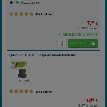
70 ml
(0,11 € por ml)
(10 / 1 opinión)
7,
50
€
6,20 € iva ex
RECÍBELO EN 24 HORAS
comprar >
Q-Nomic T04D100 caja de mantenimiento
ABC
sin color
(10 / 1 opinión)
6,
50
€
5,37 € iva ex