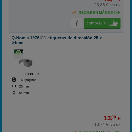
26,86 € iva ex
RECIBE EN MÁS DE 24H
comprar >
Q-Nomic 1976411 etiquetas de dirección 25 x
54mm
ABC
sin color
160 páginas
25 mm
54 mm
13,
00
€
10,74 € iva ex