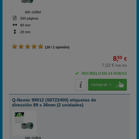
ABC
sin color
260 páginas
89 mm
28 mm
(10 / 1 opinión)
8,
50
€
7,02 € iva ex
RECÍBELO EN 24 HORAS
comprar >
Q-Nomic 99012 (S0722400) etiquetas de
dirección 89 x 36mm (2 unidades)
ABC
sin color