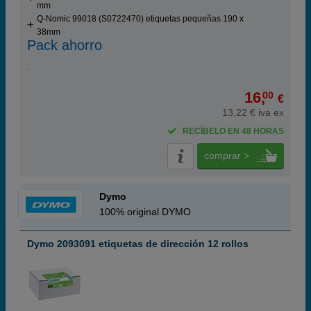
mm
Q-Nomic 99018 (S0722470) etiquetas pequeñas 190 x
38mm
Pack ahorro
16,
00
€
13,22 € iva ex
RECÍBELO EN 48 HORAS
comprar >
Dymo
100% original DYMO
Dymo 2093091 etiquetas de dirección 12 rollos