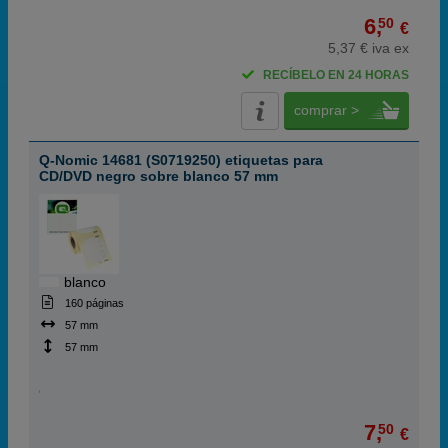
6,
50
€
5,37 € iva ex
RECÍBELO EN 24 HORAS
comprar >
Q-Nomic 14681 (S0719250) etiquetas para
CD/DVD negro sobre blanco 57 mm
blanco
160 páginas
57 mm
57 mm
7,
50
€