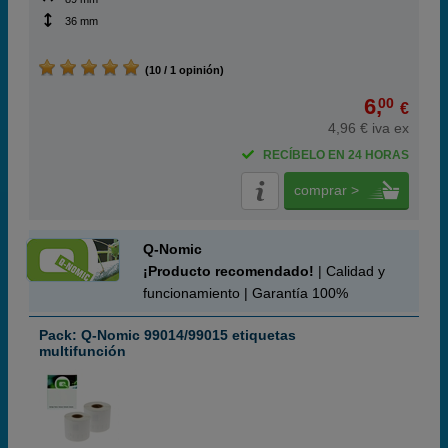
36 mm
(10 / 1 opinión)
6,
00
€
4,96 € iva ex
RECÍBELO EN 24 HORAS
comprar >
Q-Nomic
¡Producto recomendado!
| Calidad y
funcionamiento | Garantía 100%
Pack: Q-Nomic 99014/99015 etiquetas
multifunción