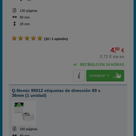
130 páginas
89 mm
28 mm
(10 / 1 opinión)
4,
50
€
3,72 € iva ex
RECÍBELO EN 24 HORAS
comprar >
Q-Nomic 99012 etiquetas de dirección 89 x
36mm (1 unidad)
260 páginas
89 mm