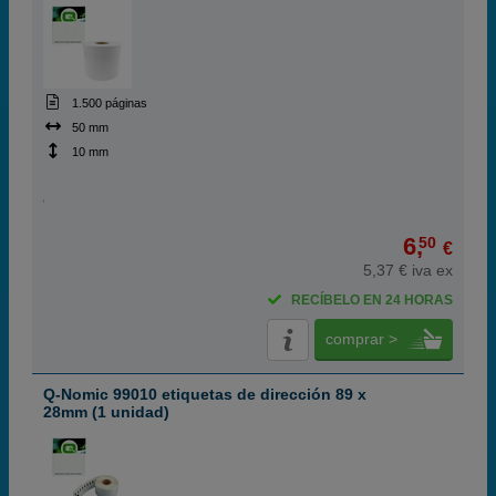
1.500 páginas
50 mm
10 mm
6,
50
€
5,37 € iva ex
RECÍBELO EN 24 HORAS
comprar >
Q-Nomic 99010 etiquetas de dirección 89 x
28mm (1 unidad)