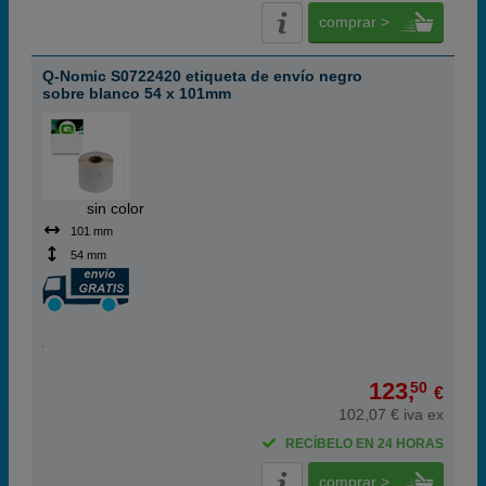
comprar >
Q-Nomic S0722420 etiqueta de envío negro
sobre blanco 54 x 101mm
ABC
sin color
101 mm
54 mm
123,
50
€
102,07 € iva ex
RECÍBELO EN 24 HORAS
comprar >