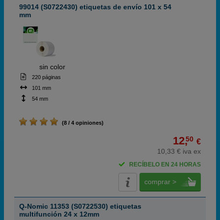
99014 (S0722430) etiquetas de envío 101 x 54
mm
ABC
sin color
220 páginas
101 mm
54 mm
(8 / 4 opiniones)
12,
50
€
10,33 € iva ex
RECÍBELO EN 24 HORAS
comprar >
Q-Nomic 11353 (S0722530) etiquetas
multifunción 24 x 12mm