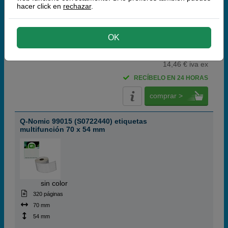
hacer click en
rechazar
.
36 mm
(9,5 / 4 opiniones)
OK
17,
50
€
14,46 € iva ex
RECÍBELO EN 24 HORAS
comprar >
Q-Nomic 99015 (S0722440) etiquetas
multifunción 70 x 54 mm
ABC
sin color
320 páginas
70 mm
54 mm