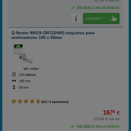
11,16 € iva ex
RECÍBELO EN 48 HORAS
comprar >
Q-Nomic 99019 (S0722480) etiquetas para
archivadores 190 x 59mm
ABC
sin color
110 páginas
190 mm
59 mm
(9,5 / 4 opiniones)
16,
50
€
13,64 € iva ex
RECÍBELO EN 24 HORAS