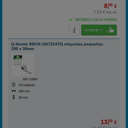
8,
50
€
7,02 € iva ex
RECÍBELO EN 24 HORAS
comprar >
Q-Nomic 99018 (S0722470) etiquetas pequeñas
190 x 38mm
ABC
sin color
110 páginas
190 mm
38 mm
13,
50
€