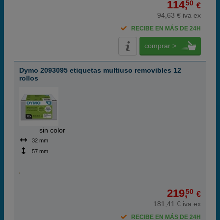
114,
50
€
94,63 € iva ex
RECIBE EN MÁS DE 24H
comprar >
Dymo 2093095 etiquetas multiuso removibles 12
rollos
ABC
sin color
32 mm
57 mm
219,
50
€
181,41 € iva ex
RECIBE EN MÁS DE 24H