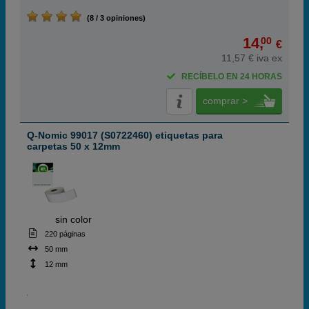
(8 / 3 opiniones)
14,
00
€
11,57 € iva ex
RECÍBELO EN 24 HORAS
comprar >
Q-Nomic 99017 (S0722460) etiquetas para
carpetas 50 x 12mm
ABC
sin color
220 páginas
50 mm
12 mm