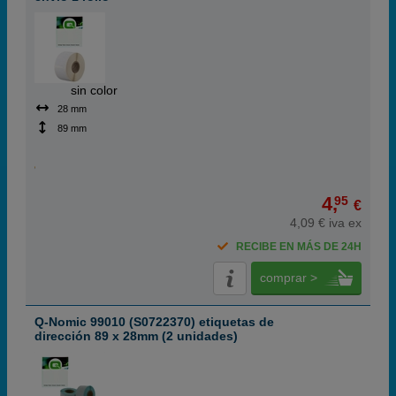
ABC
sin color
28 mm
89 mm
4,
95
€
4,09 € iva ex
RECIBE EN MÁS DE 24H
comprar >
Q-Nomic 99010 (S0722370) etiquetas de
dirección 89 x 28mm (2 unidades)