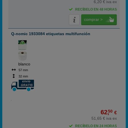
6,20 € iva ex
RECÍBELO EN 48 HORAS
comprar >
Q-nomic 1933084 etiquetas multifunción
blanco
57 mm
32 mm
62,
50
€
51,65 € iva ex
RECÍBELO EN 24 HORAS