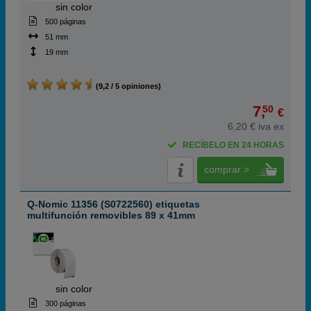
ABC
sin color
500 páginas
51 mm
19 mm
(9,2 / 5 opiniones)
7,
50
€
6,20 € iva ex
RECÍBELO EN 24 HORAS
comprar >
Q-Nomic 11356 (S0722560) etiquetas
multifunción removibles 89 x 41mm
ABC
sin color
300 páginas