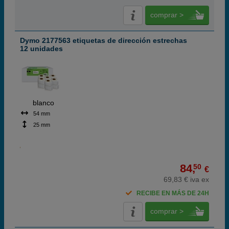
comprar >
Dymo 2177563 etiquetas de dirección estrechas
12 unidades
blanco
54 mm
25 mm
84,
50
€
69,83 € iva ex
RECIBE EN MÁS DE 24H
comprar >