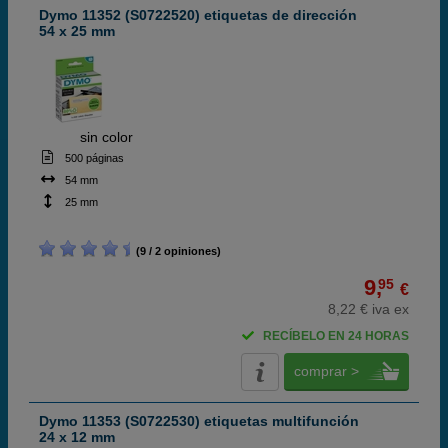
Dymo 11352 (S0722520) etiquetas de dirección
54 x 25 mm
ABC
sin color
500 páginas
54 mm
25 mm
(9 / 2 opiniones)
9,
95
€
8,22 € iva ex
RECÍBELO EN 24 HORAS
comprar >
Dymo 11353 (S0722530) etiquetas multifunción
24 x 12 mm