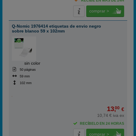
RECIBE EN MÁS DE 24H
comprar >
Q-Nomic 1976414 etiquetas de envio negro
sobre blanco 59 x 102mm
ABC
sin color
50 páginas
59 mm
102 mm
13,
00
€
10,74 € iva ex
RECÍBELO EN 24 HORAS
comprar >