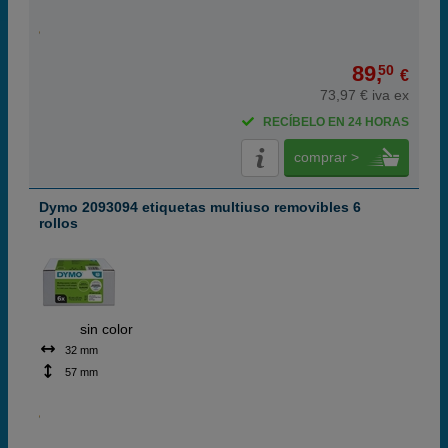
89,
50
€
73,97 € iva ex
RECÍBELO EN 24 HORAS
comprar >
Dymo 2093094 etiquetas multiuso removibles 6
rollos
ABC
sin color
32 mm
57 mm