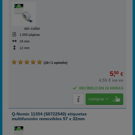
ABC
sin color
1.000 páginas
24 mm
12 mm
(10 / 1 opinión)
5,
50
€
4,55 € iva ex
RECÍBELO EN 24 HORAS
comprar >
Q-Nomic 11354 (S0722540) etiquetas
multifunción removibles 57 x 32mm