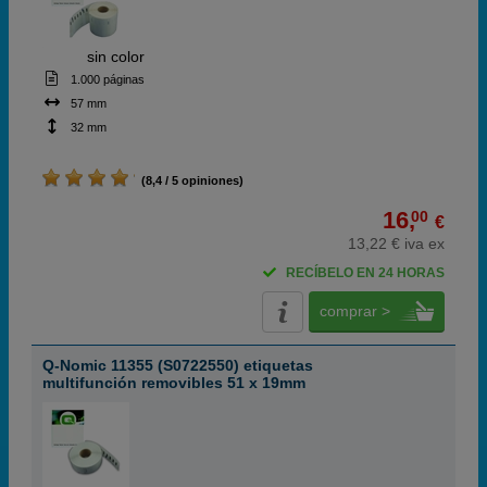
ABC
sin color
1.000 páginas
57 mm
32 mm
(8,4 / 5 opiniones)
16,
00
€
13,22 € iva ex
RECÍBELO EN 24 HORAS
comprar >
Q-Nomic 11355 (S0722550) etiquetas
multifunción removibles 51 x 19mm