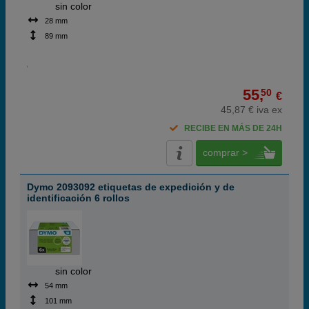
ABC
sin color
28 mm
89 mm
55,
50
€
45,87 € iva ex
RECIBE EN MÁS DE 24H
comprar >
Dymo 2093092 etiquetas de expedición y de
identificación 6 rollos
ABC
sin color
54 mm
101 mm