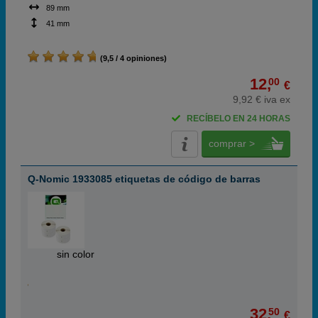
89 mm
41 mm
(9,5 / 4 opiniones)
12,
00
€
9,92 € iva ex
RECÍBELO EN 24 HORAS
comprar >
Q-Nomic 1933085 etiquetas de código de barras
ABC
sin color
32,
50
€