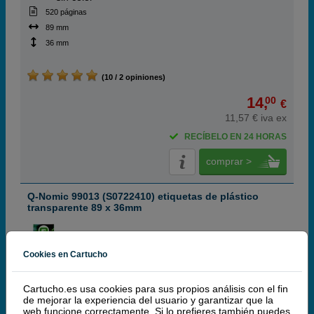
520 páginas
89 mm
36 mm
(10 / 2 opiniones)
14,
00
€
11,57 € iva ex
RECÍBELO EN 24 HORAS
comprar >
Q-Nomic 99013 (S0722410) etiquetas de plástico
transparente 89 x 36mm
Cookies en Cartucho
ABC
sin color
Cartucho.es usa cookies para sus propios análisis con el fin
260 páginas
de mejorar la experiencia del usuario y garantizar que la
web funcione correctamente. Si lo prefieres también puedes
89 mm