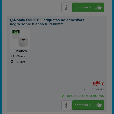
comprar >
Q-Nomic S0929100 etiquetas no adhesivas
negro sobre blanco 51 x 88mm
blanco
89 mm
51 mm
9,
50
€
7,85 € iva ex
RECÍBELO EN 24 HORAS
comprar >