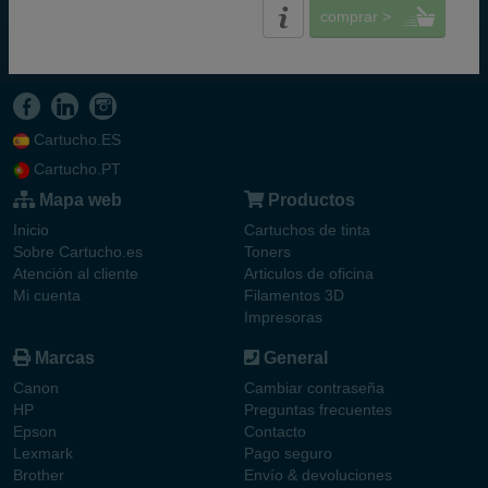
comprar >
Cartucho.ES
Cartucho.PT
Mapa web
Productos
Inicio
Cartuchos de tinta
Sobre Cartucho.es
Toners
Atención al cliente
Articulos de oficina
Mi cuenta
Filamentos 3D
Impresoras
Marcas
General
Canon
Cambiar contraseña
HP
Preguntas frecuentes
Epson
Contacto
Lexmark
Pago seguro
Brother
Envío & devoluciones