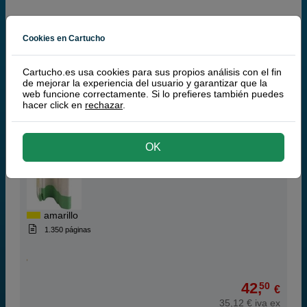
Cookies en Cartucho
27,
50
€
22,73 € iva ex
Cartucho.es usa cookies para sus propios análisis con el fin
de mejorar la experiencia del usuario y garantizar que la
RECIBE EN MÁS DE 24H
web funcione correctamente. Si lo prefieres también puedes
hacer click en
rechazar
.
comprar >
Ricoh H (887847) toner amarillo
OK
amarillo
1.350 páginas
42,
50
€
35,12 € iva ex