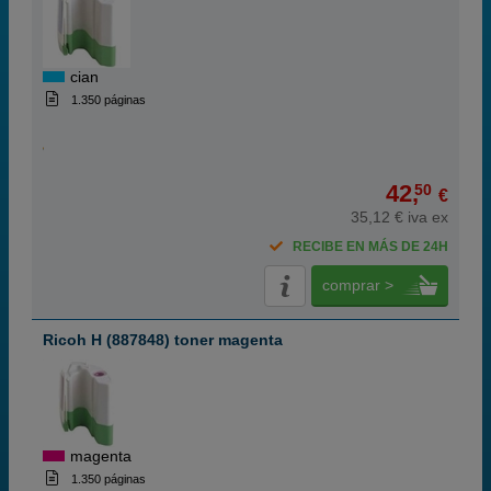
cian
1.350 páginas
42,
50
€
35,12 € iva ex
RECIBE EN MÁS DE 24H
comprar >
Ricoh H (887848) toner magenta
magenta
1.350 páginas