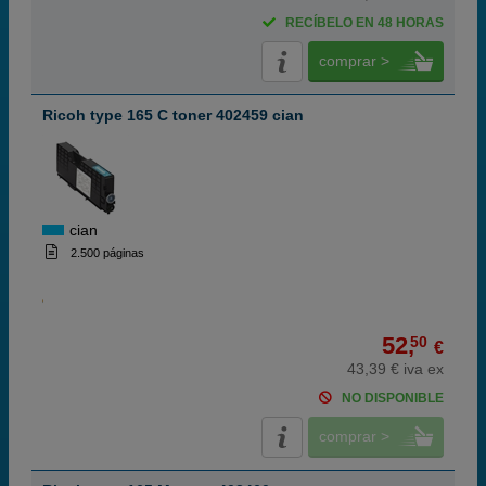
RECÍBELO EN 48 HORAS
comprar >
Ricoh type 165 C toner 402459 cian
cian
2.500 páginas
52,
50
€
43,39 € iva ex
NO DISPONIBLE
comprar >