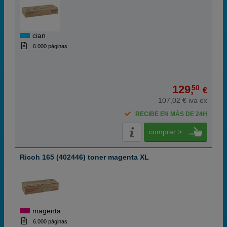
cian
6.000 páginas
129,
50
€
107,02 € iva ex
RECIBE EN MÁS DE 24H
comprar >
Ricoh 165 (402446) toner magenta XL
magenta
6.000 páginas