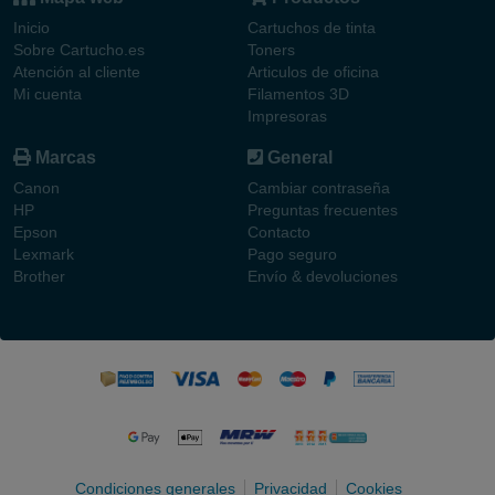
Inicio
Cartuchos de tinta
Sobre Cartucho.es
Toners
Atención al cliente
Articulos de oficina
Mi cuenta
Filamentos 3D
Impresoras
Marcas
General
Canon
Cambiar contraseña
HP
Preguntas frecuentes
Epson
Contacto
Lexmark
Pago seguro
Brother
Envío & devoluciones
Condiciones generales
Privacidad
Cookies