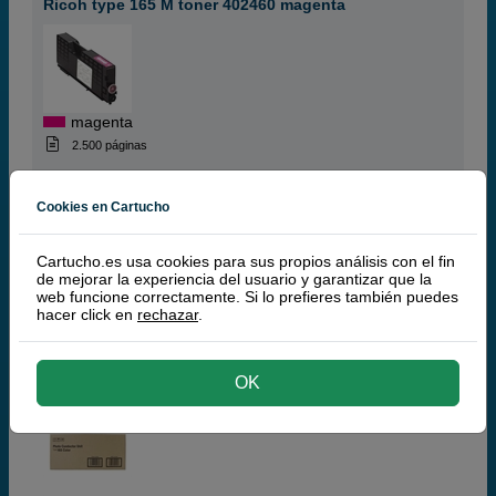
Ricoh type 165 M toner 402460 magenta
magenta
2.500 páginas
Cookies en Cartucho
52,
50
€
Cartucho.es usa cookies para sus propios análisis con el fin
43,39 € iva ex
de mejorar la experiencia del usuario y garantizar que la
NO DISPONIBLE
web funcione correctamente. Si lo prefieres también puedes
hacer click en
rechazar
.
comprar >
OK
Ricoh type 165 (402449) fotoconductor color