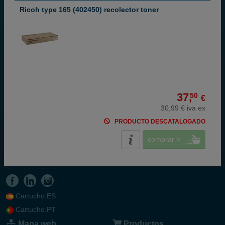
Ricoh type 165 (402450) recolector toner
37,
50
€
30,99 € iva ex
PRODUCTO DESCATALOGADO
comprar >
Cartucho.ES
Cartucho.PT
Mapa web
Productos