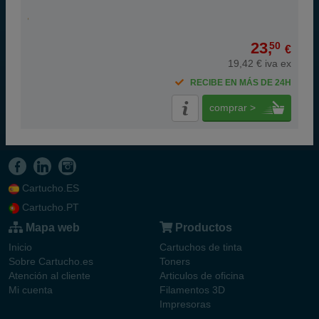
23,
50
€
19,42 € iva ex
RECIBE EN MÁS DE 24H
comprar >
Cartucho.ES
Cartucho.PT
Mapa web
Productos
Inicio
Cartuchos de tinta
Sobre Cartucho.es
Toners
Atención al cliente
Articulos de oficina
Mi cuenta
Filamentos 3D
Impresoras