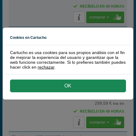
RECÍBELO EN 48 HORAS
comprar >
Ricoh type 125 (400843) fotoconductor color
Cookies en Cartucho
Cartucho.es usa cookies para sus propios análisis con el fin
de mejorar la experiencia del usuario y garantizar que la
web funcione correctamente. Si lo prefieres también puedes
color
hacer click en
rechazar
.
13.000 páginas
OK
362,
50
€
299,59 € iva ex
RECÍBELO EN 48 HORAS
comprar >