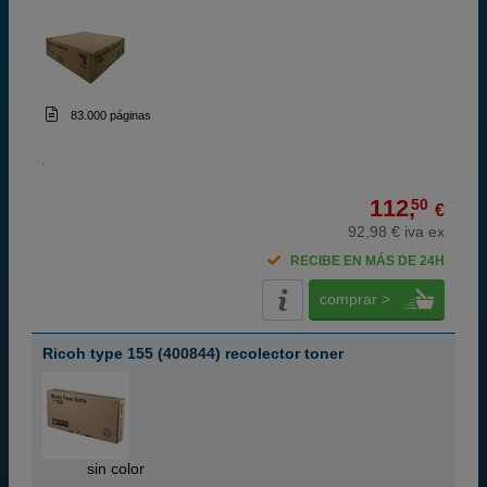
83.000 páginas
112,
50
€
92,98 € iva ex
RECIBE EN MÁS DE 24H
comprar >
Ricoh type 155 (400844) recolector toner
ABC
sin color