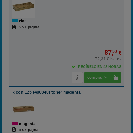
cian
5.500 páginas
87,
50
€
72,31 € iva ex
RECÍBELO EN 48 HORAS
comprar >
Ricoh 125 (400840) toner magenta
magenta
5.500 páginas