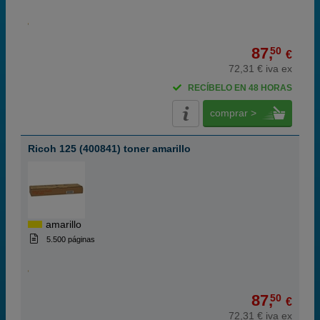
87,
50
€
72,31 € iva ex
RECÍBELO EN 48 HORAS
comprar >
Ricoh 125 (400841) toner amarillo
amarillo
5.500 páginas
87,
50
€
72,31 € iva ex