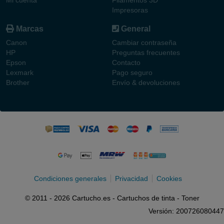
Impresoras
Marcas
General
Canon
Cambiar contraseña
HP
Preguntas frecuentes
Epson
Contacto
Lexmark
Pago seguro
Brother
Envío & devoluciones
Condiciones generales
Privacidad
Cookies
© 2011 - 2026 Cartucho.es - Cartuchos de tinta - Toner
Versión: 200726080447