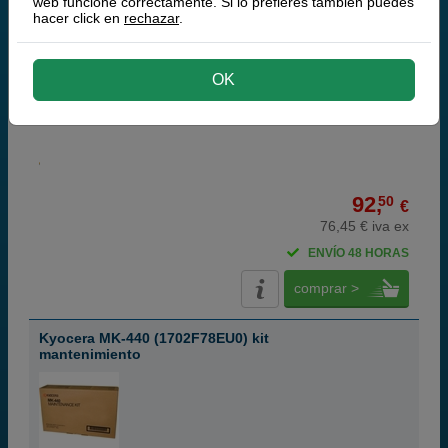
web funcione correctamente. Si lo prefieres también puedes
hacer click en
rechazar
.
OK
black
15.000 páginas
92,
50
€
76,45 € iva ex
ENVÍO 48 HORAS
comprar >
Kyocera MK-440 (1702F78EU0) kit
mantenimiento