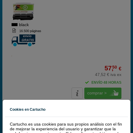
black
16.500 páginas
57,
50
€
47,52 € iva ex
ENVÍO 48 HORAS
comprar >
Cookies en Cartucho
Kyocera-Mita
Original de Kyocera-Mita
Cartucho.es usa cookies para sus propios análisis con el fin
de mejorar la experiencia del usuario y garantizar que la
Kyocera TK-440 toner negro