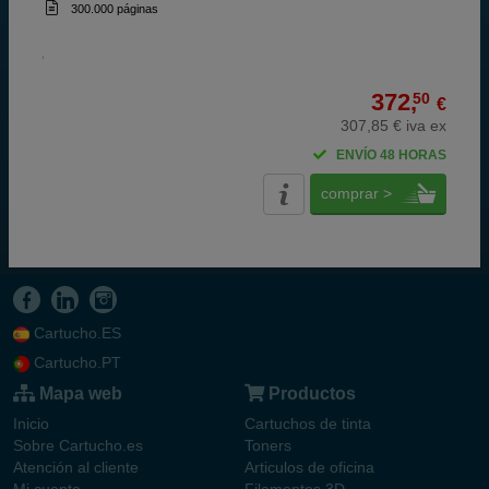
300.000 páginas
372,
50
€
307,85 € iva ex
ENVÍO 48 HORAS
comprar >
Cartucho.ES
Cartucho.PT
Mapa web
Productos
Inicio
Cartuchos de tinta
Sobre Cartucho.es
Toners
Atención al cliente
Articulos de oficina
Mi cuenta
Filamentos 3D