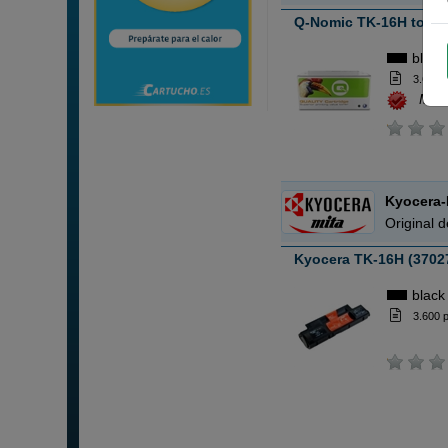
Q-Nomic TK-16H toner
black
3.600 
Muc
Kyocera-
Original 
Kyocera TK-16H (3702
black
3.600 