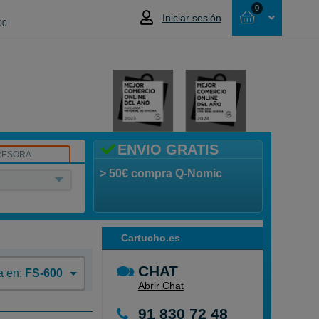
0
Iniciar sesión
00
Cesta
NO HAS SELECCIONADO NINGÚN
PRODUCTO
ENVIO GRATIS
RESORA
> 50€ compra Q-Nomic
Cartucho.es
CHAT
a en:
FS-600
Abrir Chat
91 830 72 48