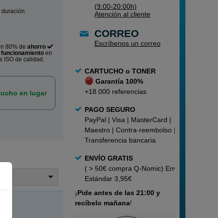
(9:00-20:00h)
 duración
Atención al cliente
CORREO
Escríbenos un correo
un 80% de
ahorro
o
funcionamiento
en
s ISO de calidad.
CARTUCHO o TONER
Garantía 100%
+18.000 referencias
ucho en lugar
PAGO SEGURO
PayPal | Visa | MasterCard |
Maestro | Contra-reembolso |
Transferencia bancaria
ENVÍO GRATIS
( > 50€ compra Q-Nomic) Envío
trar
Estándar 3,95€
¡
Pide
antes de las 21:00 y
recíbelo mañana
!