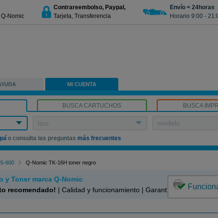
Contrareembolso, Paypal,
Envío < 24horas
€ Q-Nomic
Tarjeta, Transferencia
Horario 9:00 - 21:
AYUDA
MI CUENTA
BUSCA CARTUCHOS
BUSCA IMP
tipo
modelo
quí
o consulta las preguntas
más frecuentes
S-600
Q-Nomic TK-16H toner negro
o y Toner marca Q-Nomic
Funcion
to recomendado!
| Calidad y funcionamiento | Garantía 100%