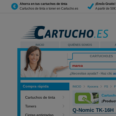
Ahorra en tus cartuchos de tinta
¡Envío Gratis!
Cartuchos de tinta o toner en Cartucho.es
A partir de 50
INICIO
QUIÉNES SOMOS
CARTUCHO.ES
marca
¿Necesitas ayuda? - Haz clic
a
Compra rápida
INICIO
Kyocera
FS
F
Cartuch
Cartuchos de tinta
¡Produc
Toners
Q-Nomic TK-16H
Cintas entintadas