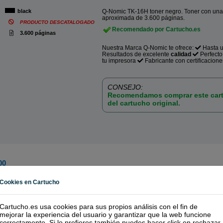
black
Q-Nomic TK-16H toner negro. Toner con una
aproximada de 3.600 páginas.
PRODUCTO DESCATALOGADO
Recomendado por Cartucho.es
3.600 páginas
Nuestra Marca Q-Nomic te ofrece:
Hasta 
Resultados de excelente
calidad
Perfect
tu impresora
Fabricante con certificacione
CONSEJO:
Recomendamos comprar este cart
del cartucho original.
00
Fil
Cookies en Cartucho
(Marca Propia)
Cartucho.es usa cookies para sus propios análisis con el fin de
mejorar la experiencia del usuario y garantizar que la web funcione
o recomendado!
| Calidad y funcionamiento | Garantía 100%
correctamente. Si lo prefieres también puedes hacer click en
rechazar
.