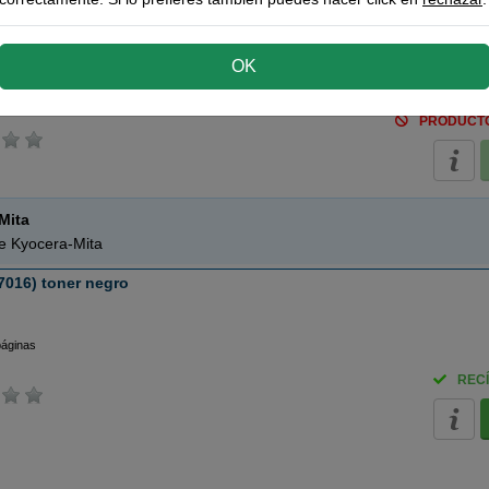
 negro
OK
páginas
ho más económico
PRODUCT
Mita
de Kyocera-Mita
7016) toner negro
páginas
RECÍ