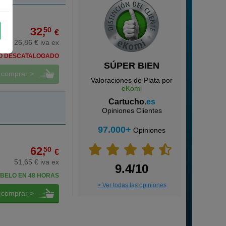
32,
50
€
26,86 € iva ex
O DESCATALOGADO
SÚPER BIEN
comprar >
Valoraciones de Plata por
eKomi
Cartucho.
es
Opiniones Clientes
97.000+
Opiniones
62,
50
€
51,65 € iva ex
9.4/10
BELO EN 48 HORAS
> Ver todas las opiniones
comprar >