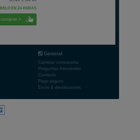
BELO EN 24 HORAS
comprar >
General
Cambiar contraseña
Preguntas frecuentes
Contacto
Pago seguro
Envío & devoluciones