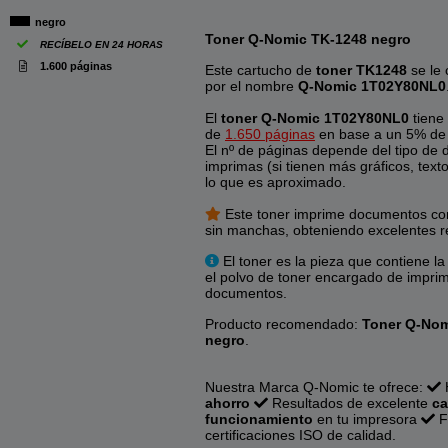
negro
Toner Q-Nomic TK-1248 negro
RECÍBELO EN 24 HORAS
1.600 páginas
Este cartucho de
toner TK1248
se le
por el nombre
Q-Nomic 1T02Y80NL0
El
toner Q-Nomic 1T02Y80NL0
tiene
de
1.650 páginas
en base a un 5% de 
El nº de páginas depende del tipo de
imprimas (si tienen más gráficos, texto
lo que es aproximado.
Este toner imprime documentos con 
sin manchas, obteniendo excelentes r
El toner es la pieza que contiene la "
el polvo de toner encargado de imprim
documentos.
Producto recomendado:
Toner Q-Nom
negro
.
Nuestra Marca Q-Nomic te ofrece:
ahorro
Resultados de excelente
ca
funcionamiento
en tu impresora
F
certificaciones ISO de calidad.