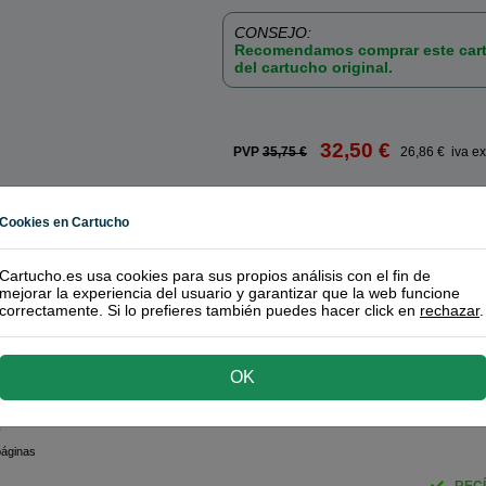
CONSEJO:
Recomendamos comprar este cart
del cartucho original.
32,50 €
PVP
35,75 €
26,86 € iva ex
Cookies en Cartucho
 PA2001W
Cartucho.es usa cookies para sus propios análisis con el fin de
Fil
mejorar la experiencia del usuario y garantizar que la web funcione
correctamente. Si lo prefieres también puedes hacer click en
rechazar
.
(Marca Propia)
o recomendado!
| Calidad y funcionamiento | Garantía 100%
OK
r negro
o
páginas