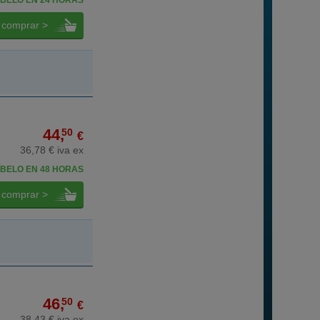
BELO EN 24 HORAS
comprar >
44,
50
€
36,78 € iva ex
BELO EN 48 HORAS
comprar >
46,
50
€
38,43 € iva ex