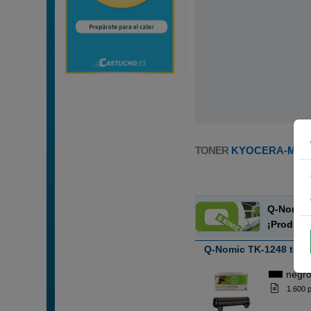
TONER
KYOCERA-MITA
Q-Nomic 
¡Product
Q-Nomic TK-1248 tone
negr
1.600 