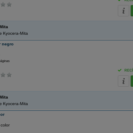
RECÍ
Mita
de Kyocera-Mita
r negro
o
páginas
RECÍ
Mita
de Kyocera-Mita
or
 color