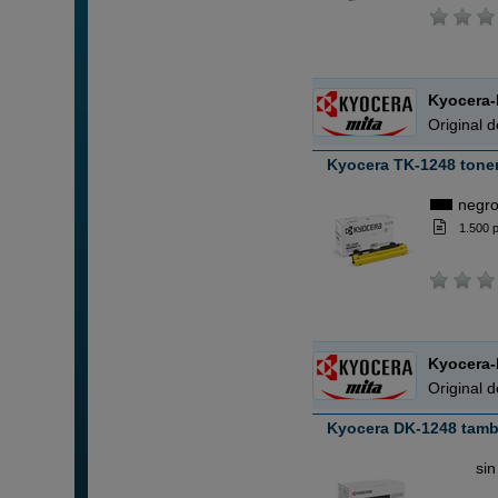
Kyocera-
Original 
Kyocera TK-1248 tone
negr
1.500 
Kyocera-
Original 
Kyocera DK-1248 tamb
ABC
sin