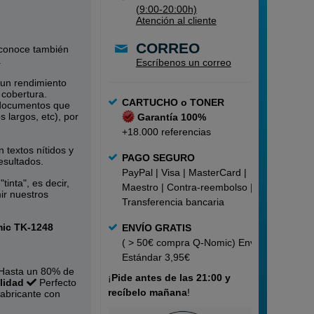
(9:00-20:00h)
Atención al cliente
CORREO
 conoce también
.
Escríbenos un correo
 un rendimiento
cobertura.
CARTUCHO o TONER
 documentos que
s largos, etc), por
Garantía 100%
+18.000 referencias
textos nítidos y
PAGO SEGURO
esultados.
PayPal | Visa | MasterCard |
tinta", es decir,
Maestro | Contra-reembolso |
ir nuestros
Transferencia bancaria
ic TK-1248
ENVÍO GRATIS
( > 50€ compra Q-Nomic) Envío
Estándar 3,95€
Hasta un 80% de
¡
Pide
antes de las 21:00 y
lidad
Perfecto
recíbelo mañana
!
abricante con