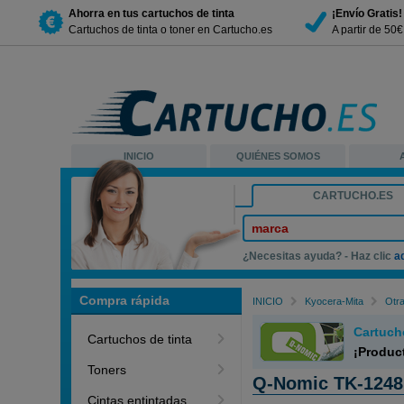
Ahorra en tus cartuchos de tinta
¡Envío Gratis!
Cartuchos de tinta o toner en Cartucho.es
A partir de 50
INICIO
QUIÉNES SOMOS
CARTUCHO.ES
marca
¿Necesitas ayuda? - Haz clic
a
Compra rápida
INICIO
Kyocera-Mita
Otr
Cartuch
Cartuchos de tinta
¡Produc
Toners
Q-Nomic TK-1248
Cintas entintadas