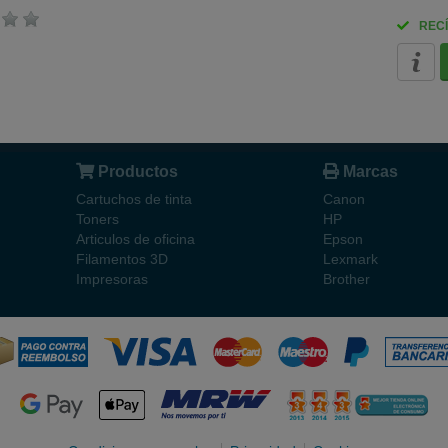
RECÍ
Productos
Marcas
Cartuchos de tinta
Canon
Toners
HP
Articulos de oficina
Epson
Filamentos 3D
Lexmark
Impresoras
Brother