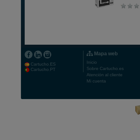
Mapa web
Inicio
Cartucho.ES
Sobre Cartucho.es
Cartucho.PT
Atención al cliente
Mi cuenta