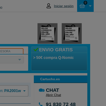
0
Iniciar sesión
00
Cesta
NO HAS SELECCIONADO NINGÚN
PRODUCTO
ENVIO GRATIS
RESORA
> 50€ compra Q-Nomic
Cartucho.es
CHAT
en:
PA2001w
Abrir Chat
91 830 72 48