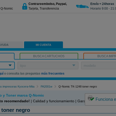
Contrareembolso, Paypal,
Envío < 24horas
€ Q-Nomic
Tarjeta, Transferencia
Horario 9:00 - 21:
AYUDA
MI CUENTA
BUSCA CARTUCHOS
BUSCA IMP
tipo
modelo
quí
o consulta las preguntas
más frecuentes
as impresoras Kyocera-Mita
PA2001w
Q-Nomic TK-1248 toner negro
o y Toner marca Q-Nomic
Funciona 
to recomendado!
| Calidad y funcionamiento | Garantía 100%
 toner negro