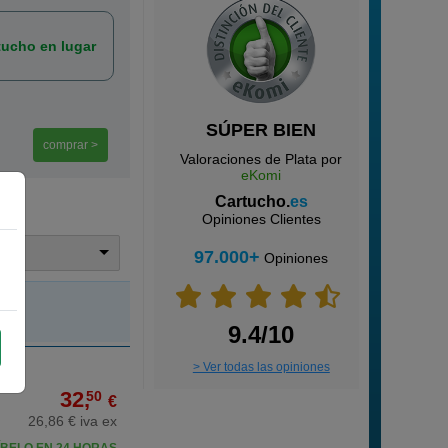
ucho en lugar
SÚPER BIEN
comprar >
Valoraciones de Plata por
eKomi
Cartucho.
es
Opiniones Clientes
trar
97.000+
Opiniones
9.4/10
> Ver todas las opiniones
32,
50
€
26,86 € iva ex