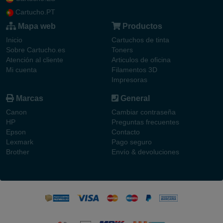
Cartucho.PT
Mapa web
Productos
Inicio
Cartuchos de tinta
Sobre Cartucho.es
Toners
Atención al cliente
Articulos de oficina
Mi cuenta
Filamentos 3D
Impresoras
Marcas
General
Canon
Cambiar contraseña
HP
Preguntas frecuentes
Epson
Contacto
Lexmark
Pago seguro
Brother
Envío & devoluciones