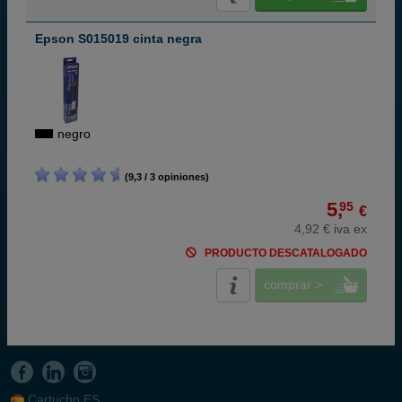
Epson S015019 cinta negra
negro
(9,3 / 3 opiniones)
5,
95
€
4,92 € iva ex
PRODUCTO DESCATALOGADO
comprar >
Cartucho.ES