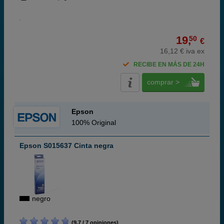
19,
50
€
16,12 € iva ex
RECIBE EN MÁS DE 24H
comprar >
Epson
100% Original
Epson S015637 Cinta negra
negro
(9,7 / 7 opiniones)