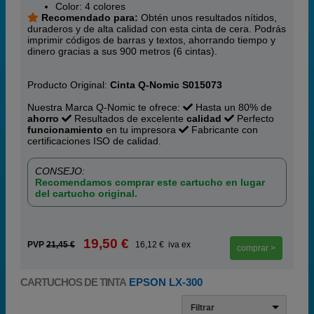
Color: 4 colores
Recomendado para:
Obtén unos resultados nítidos,
duraderos y de alta calidad con esta cinta de cera. Podrás
imprimir códigos de barras y textos, ahorrando tiempo y
dinero gracias a sus 900 metros (6 cintas).
Producto Original:
Cinta Q-Nomic S015073
Nuestra Marca Q-Nomic te ofrece:
Hasta un 80% de
ahorro
Resultados de excelente
calidad
Perfecto
funcionamiento
en tu impresora
Fabricante con
certificaciones ISO de calidad.
CONSEJO:
Recomendamos comprar este cartucho en lugar
del cartucho original.
19,50 €
PVP
21,45 €
16,12 € iva ex
comprar >
CARTUCHOS DE TINTA
EPSON LX-300
Filtrar