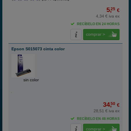
5,
25
€
4,34 € iva ex
RECÍBELO EN 24 HORAS
comprar >
Epson S015073 cinta color
ABC
sin color
34,
50
€
28,51 € iva ex
RECÍBELO EN 48 HORAS
comprar >