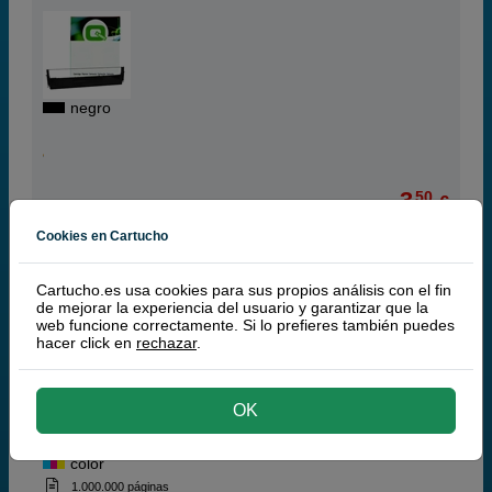
negro
3,
50
€
2,89 € iva ex
Cookies en Cartucho
RECÍBELO EN 24 HORAS
Cartucho.es usa cookies para sus propios análisis con el fin
comprar >
de mejorar la experiencia del usuario y garantizar que la
web funcione correctamente. Si lo prefieres también puedes
hacer click en
rechazar
.
Q-Nomic S015073 cinta color
OK
color
1.000.000 páginas