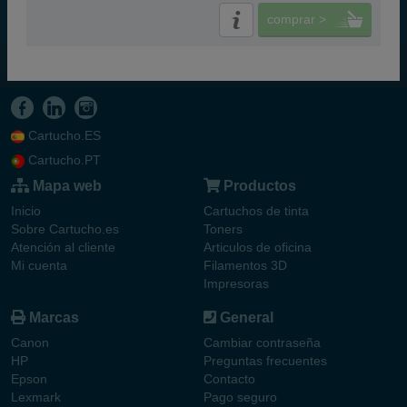
comprar >
Cartucho.ES
Cartucho.PT
Mapa web
Productos
Inicio
Cartuchos de tinta
Sobre Cartucho.es
Toners
Atención al cliente
Articulos de oficina
Mi cuenta
Filamentos 3D
Impresoras
Marcas
General
Canon
Cambiar contraseña
HP
Preguntas frecuentes
Epson
Contacto
Lexmark
Pago seguro