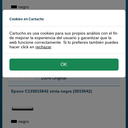
negro
Cookies en Cartucho
3,
00
€
Cartucho.es usa cookies para sus propios análisis con el fin
2,48 € iva ex
de mejorar la experiencia del usuario y garantizar que la
web funcione correctamente. Si lo prefieres también puedes
RECÍBELO EN 24 HORAS
hacer click en
rechazar
.
comprar >
OK
Epson
100% Original
Epson C13S015642 cinta negra (S015642)
negro