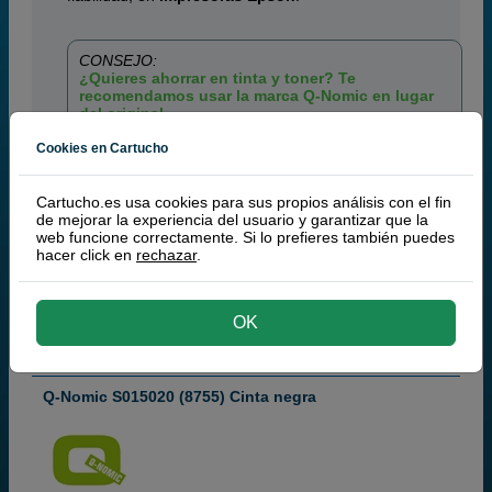
CONSEJO:
¿Quieres ahorrar en tinta y toner? Te
recomendamos usar la marca Q-Nomic en lugar
del original.
Cookies en Cartucho
CARTUCHOS DE TINTA
EPSON S015020 CINTA DE
Cartucho.es usa cookies para sus propios análisis con el fin
IMPRESIÓN NEGRO
de mejorar la experiencia del usuario y garantizar que la
web funcione correctamente. Si lo prefieres también puedes
hacer click en
rechazar
.
Filtrar
OK
¡Producto recomendado!
| Calidad y
funcionamiento | Garantía 100%
Q-Nomic S015020 (8755) Cinta negra