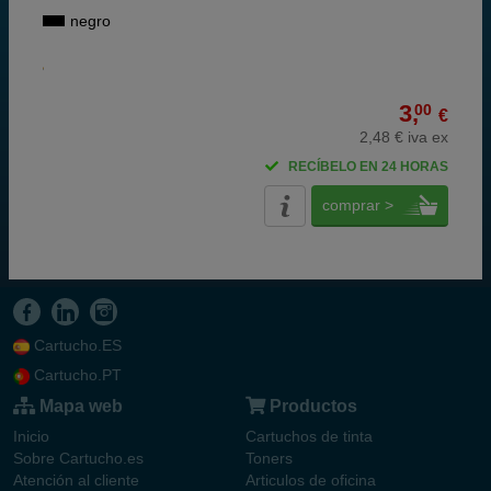
negro
3,
00
€
2,48 € iva ex
RECÍBELO EN 24 HORAS
comprar >
Cartucho.ES
Cartucho.PT
Mapa web
Productos
Inicio
Cartuchos de tinta
Sobre Cartucho.es
Toners
Atención al cliente
Articulos de oficina