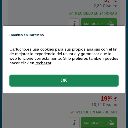
€
2,89 € iva ex
RECÍBELO EN 24 HORAS
comprar >
Cookies en Cartucho
Q-Nomic S015073 cinta color
Cartucho.es usa cookies para sus propios análisis con el fin
de mejorar la experiencia del usuario y garantizar que la
web funcione correctamente. Si lo prefieres también puedes
hacer click en
rechazar
.
color
1.000.000 páginas
OK
19,
50
€
16,12 € iva ex
RECIBE EN MÁS DE 24H
comprar >