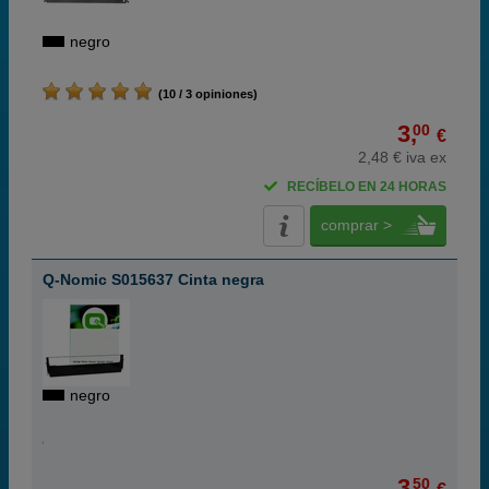
negro
(10 / 3 opiniones)
3,
00
€
2,48 € iva ex
RECÍBELO EN 24 HORAS
comprar >
Q-Nomic S015637 Cinta negra
negro
3,
50