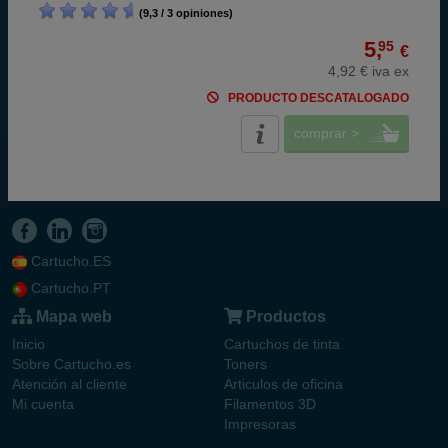
(9,3 / 3 opiniones)
5,
95
€
4,92 € iva ex
PRODUCTO DESCATALOGADO
comprar >
Cartucho.ES
Cartucho.PT
Mapa web
Productos
Inicio
Cartuchos de tinta
Sobre Cartucho.es
Toners
Atención al cliente
Articulos de oficina
Mi cuenta
Filamentos 3D
Impresoras