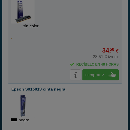
ABC
sin color
34,
50
€
28,51 € iva ex
RECÍBELO EN 48 HORAS
comprar >
Epson S015019 cinta negra
negro