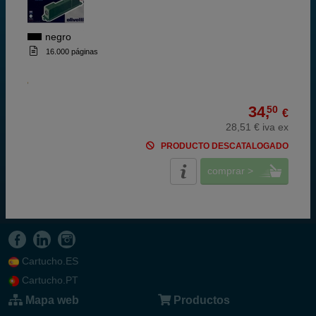
negro
16.000 páginas
34,
50
€
28,51 € iva ex
PRODUCTO DESCATALOGADO
comprar >
Cartucho.ES
Cartucho.PT
Mapa web
Productos