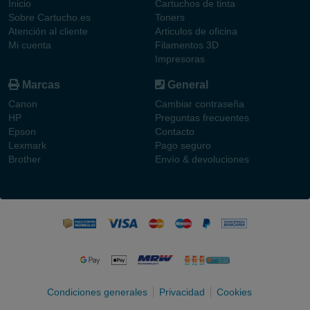
Inicio
Cartuchos de tinta
Sobre Cartucho.es
Toners
Atención al cliente
Articulos de oficina
Mi cuenta
Filamentos 3D
Impresoras
Marcas
General
Canon
Cambiar contraseña
HP
Preguntas frecuentes
Epson
Contacto
Lexmark
Pago seguro
Brother
Envío & devoluciones
Condiciones generales
Privacidad
Cookies