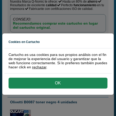
Nuestra Marca Q-Nomic te ofrece:
Hasta un 80% de
ahorro
Resultados de excelente
calidad
Perfecto
funcionamiento
en tu
impresora
Fabricante con certificaciones ISO de calidad.
CONSEJO:
Recomendamos comprar este cartucho en lugar
del cartucho original.
Cookies en Cartucho
17,50 €
PVP
19,25 €
14,46 € iva ex
comprar >
Cartucho.es usa cookies para sus propios análisis con el fin
de mejorar la experiencia del usuario y garantizar que la
TONER
Q-NOMIC B0087 TONER NEGRO 4 UNIDADES
web funcione correctamente. Si lo prefieres también puedes
hacer click en
rechazar
.
Filtrar
OK
Olivetti
100% Cartuchos Originales Olivetti
Olivetti B0087 toner negro 4 unidades