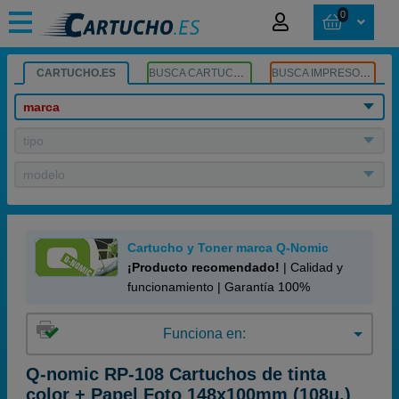
0
CARTUCHO.ES
BUSCA CARTUCHOS
BUSCA IMPRESORA
marca
tipo
modelo
Cartucho y Toner marca Q-Nomic
¡Producto recomendado!
| Calidad y
funcionamiento | Garantía 100%
Funciona en:
Q-nomic RP-108 Cartuchos de tinta
color + Papel Foto 148x100mm (108u.)