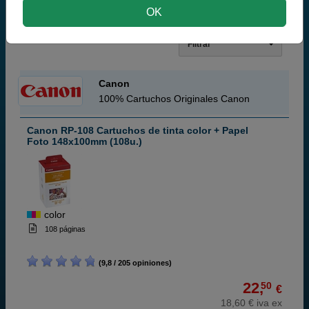
CARTUCHOS DE TINTA
Q-NOMIC RP-108 CARTUCHOS
OK
DE TINTA COLOR + PAPEL FOTO 148X100MM (108U.)
Filtrar
Canon
100% Cartuchos Originales Canon
Canon RP-108 Cartuchos de tinta color + Papel
Foto 148x100mm (108u.)
color
108 páginas
(9,8 / 205 opiniones)
22,
50
€
18,60 € iva ex