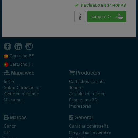
RECÍBELO EN 24 HORAS
comprar >
Cartucho.ES
Cartucho.PT
Mapa web
Productos
Inicio
Cartuchos de tinta
Sobre Cartucho.es
Toners
Atención al cliente
Articulos de oficina
Mi cuenta
Filamentos 3D
Impresoras
Marcas
General
Canon
Cambiar contraseña
HP
Preguntas frecuentes