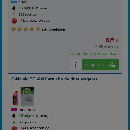
cian
15 ml
(0,40 € por ml)
320 páginas
Más económico
(10 / 1 opinión)
6,
00
€
4,96 € iva ex
RECÍBELO EN 24 HORAS
comprar >
Q-Nomic BCI-6M Cartucho de tinta magenta
magenta
15 ml
(0,40 € por ml)
320 páginas
Más económico