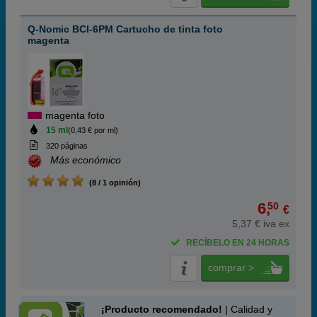
Q-Nomic BCI-6PM Cartucho de tinta foto
magenta
magenta foto
15 ml
(0,43 € por ml)
320 páginas
Más económico
(8 / 1 opinión)
6,
50
€
5,37 € iva ex
RECÍBELO EN 24 HORAS
comprar >
¡Producto recomendado!
| Calidad y