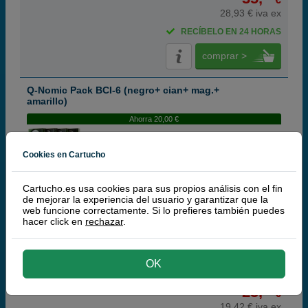
28,93 € iva ex
RECÍBELO EN 24 HORAS
comprar >
Q-Nomic Pack BCI-6 (negro+ cian+ mag.+
amarillo)
Ahorra 20,00 €
Cookies en Cartucho
Cartuchos de tinta o toners que contiene el pack:
Cartucho.es usa cookies para sus propios análisis con el fin
Q-Nomic BCI-6BK Cartucho de tinta negro
15 ml
de mejorar la experiencia del usuario y garantizar que la
Q-Nomic BCI-6C Cartucho de tinta cian
15 ml
web funcione correctamente. Si lo prefieres también puedes
Q-Nomic BCI-6M Cartucho de tinta magenta
15 ml
hacer click en
rechazar
.
Q-Nomic BCI-6Y Cartucho de tinta amarillo
15 ml
Pack ahorro
OK
23,
50
€
19,42 € iva ex