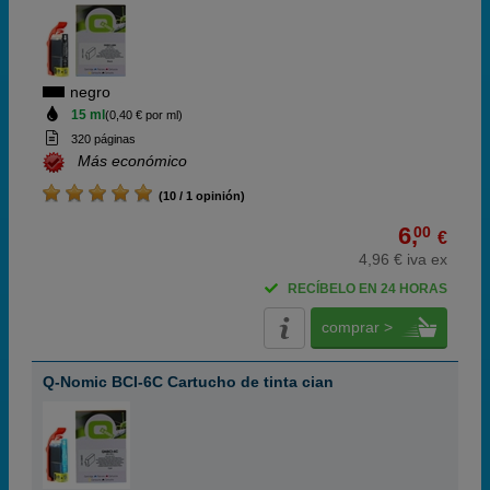
negro
15 ml
(0,40 € por ml)
320 páginas
Más económico
(10 / 1 opinión)
6,
00
€
4,96 € iva ex
RECÍBELO EN 24 HORAS
comprar >
Q-Nomic BCI-6C Cartucho de tinta cian