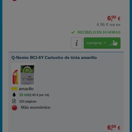
6,
00
€
4,96 € iva ex
RECÍBELO EN 24 HORAS
comprar >
Q-Nomic BCI-6Y Cartucho de tinta amarillo
amarillo
15 ml
(0,40 € por ml)
320 páginas
Más económico
6,
00
€