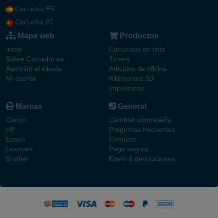
Cartucho.ES
Cartucho.PT
Mapa web
Productos
Inicio
Cartuchos de tinta
Sobre Cartucho.es
Toners
Atención al cliente
Articulos de oficina
Mi cuenta
Filamentos 3D
Impresoras
Marcas
General
Canon
Cambiar contraseña
HP
Preguntas frecuentes
Epson
Contacto
Lexmark
Pago seguro
Brother
Envío & devoluciones