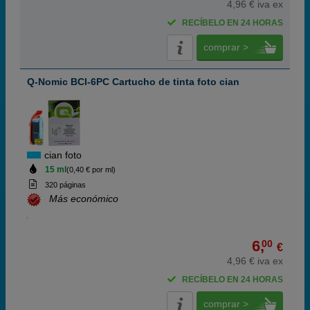
4,96 € iva ex
RECÍBELO EN 24 HORAS
comprar >
Q-Nomic BCI-6PC Cartucho de tinta foto cian
cian foto
15 ml
(0,40 € por ml)
320 páginas
Más económico
6,
00
€
4,96 € iva ex
RECÍBELO EN 24 HORAS
comprar >