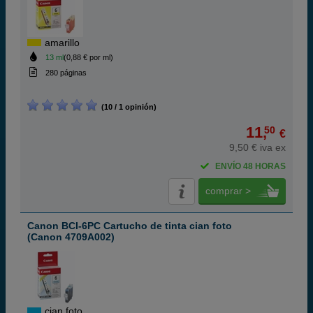
amarillo
13 ml
(0,88 € por ml)
280 páginas
(10 / 1 opinión)
11,
50
€
9,50 € iva ex
ENVÍO 48 HORAS
comprar >
Canon BCI-6PC Cartucho de tinta cian foto
(Canon 4709A002)
cian foto