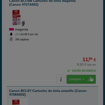
Canon BCI-6M Cartucho de tinta magenta
(Canon 4707A002)
magenta
13 ml
(0,88 € por ml)
280 páginas
11,
50
€
9,50 € iva ex
ENVÍO 48 HORAS
comprar >
Canon BCI-6Y Cartucho de tinta amarillo (Canon
4708A002)