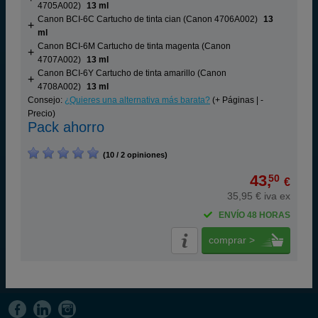
4705A002)
13 ml
Canon BCI-6C Cartucho de tinta cian (Canon 4706A002)
13
ml
Canon BCI-6M Cartucho de tinta magenta (Canon
4707A002)
13 ml
Canon BCI-6Y Cartucho de tinta amarillo (Canon
4708A002)
13 ml
Consejo:
¿Quieres una alternativa más barata?
(+ Páginas | -
Precio)
Pack ahorro
(10 / 2 opiniones)
43,
50
€
35,95 € iva ex
ENVÍO 48 HORAS
comprar >