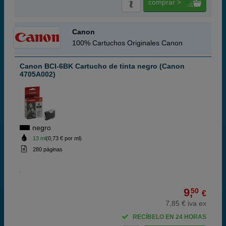
comprar >
Canon
100% Cartuchos Originales Canon
Canon BCI-6BK Cartucho de tinta negro (Canon
4705A002)
negro
13 ml
(0,73 € por ml)
280 páginas
9,
50
€
7,85 € iva ex
RECÍBELO EN 24 HORAS