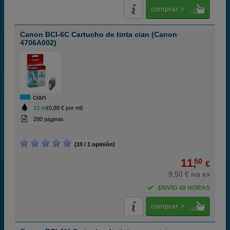
comprar >
Canon BCI-6C Cartucho de tinta cian (Canon
4706A002)
cian
13 ml
(0,88 € por ml)
280 páginas
(10 / 1 opinión)
11,
50
€
9,50 € iva ex
ENVÍO 48 HORAS
comprar >