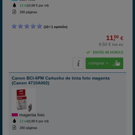
13 ml
(0,88 € por ml)
280 páginas
(10 / 1 opinión)
11,
50
€
9,50 € iva ex
ENVÍO 48 HORAS
comprar >
Canon BCI-6PM Cartucho de tinta foto magenta
(Canon 4710A002)
magenta foto
13 ml
(0,88 € por ml)
280 páginas