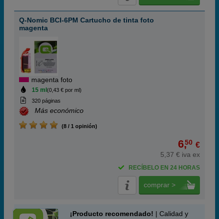
Q-Nomic BCI-6PM Cartucho de tinta foto
magenta
magenta foto
15 ml
(0,43 € por ml)
320 páginas
Más económico
(8 / 1 opinión)
6,
50
€
5,37 € iva ex
RECÍBELO EN 24 HORAS
comprar >
¡Producto recomendado!
| Calidad y