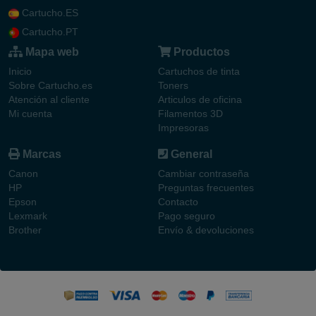
Cartucho.ES
Cartucho.PT
Mapa web
Productos
Inicio
Cartuchos de tinta
Sobre Cartucho.es
Toners
Atención al cliente
Articulos de oficina
Mi cuenta
Filamentos 3D
Impresoras
Marcas
General
Canon
Cambiar contraseña
HP
Preguntas frecuentes
Epson
Contacto
Lexmark
Pago seguro
Brother
Envío & devoluciones