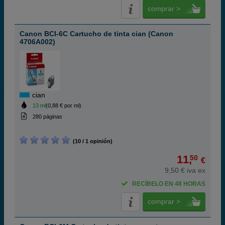
comprar >
Canon BCI-6C Cartucho de tinta cian (Canon
4706A002)
cian
13 ml
(0,88 € por ml)
280 páginas
(10 / 1 opinión)
11,
50
€
9,50 € iva ex
RECÍBELO EN 48 HORAS
comprar >