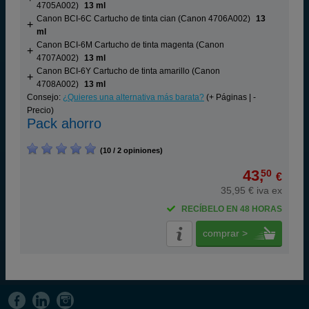
4705A002)
13 ml
Canon BCI-6C Cartucho de tinta cian (Canon 4706A002)
13
ml
Canon BCI-6M Cartucho de tinta magenta (Canon
4707A002)
13 ml
Canon BCI-6Y Cartucho de tinta amarillo (Canon
4708A002)
13 ml
Consejo:
¿Quieres una alternativa más barata?
(+ Páginas | -
Precio)
Pack ahorro
(10 / 2 opiniones)
43,
50
€
35,95 € iva ex
RECÍBELO EN 48 HORAS
comprar >