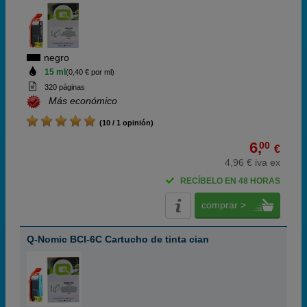
negro
15 ml
(0,40 € por ml)
320 páginas
Más económico
(10 / 1 opinión)
6,
00
€
4,96 € iva ex
RECÍBELO EN 48 HORAS
comprar >
Q-Nomic BCI-6C Cartucho de tinta cian