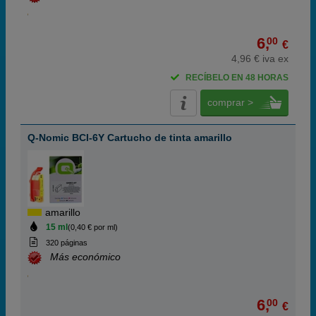
6,
00
€
4,96 € iva ex
RECÍBELO EN 48 HORAS
comprar >
Q-Nomic BCI-6Y Cartucho de tinta amarillo
amarillo
15 ml
(0,40 € por ml)
320 páginas
Más económico
6,
00
€