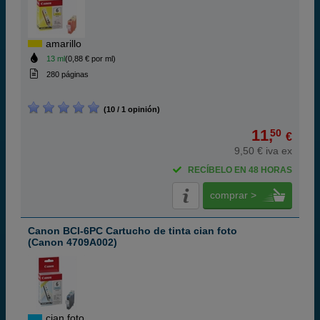
amarillo
13 ml
(0,88 € por ml)
280 páginas
(10 / 1 opinión)
11,
50
€
9,50 € iva ex
RECÍBELO EN 48 HORAS
comprar >
Canon BCI-6PC Cartucho de tinta cian foto
(Canon 4709A002)
cian foto