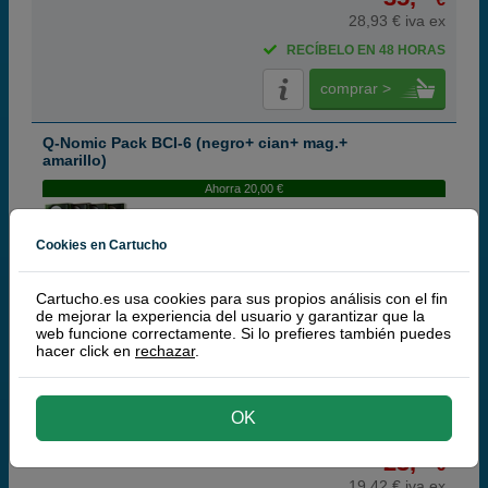
28,93 € iva ex
RECÍBELO EN 48 HORAS
comprar >
Q-Nomic Pack BCI-6 (negro+ cian+ mag.+
amarillo)
Ahorra 20,00 €
Cookies en Cartucho
Cartuchos de tinta o toners que contiene el pack:
Cartucho.es usa cookies para sus propios análisis con el fin
Q-Nomic BCI-6BK Cartucho de tinta negro
15 ml
de mejorar la experiencia del usuario y garantizar que la
Q-Nomic BCI-6C Cartucho de tinta cian
15 ml
web funcione correctamente. Si lo prefieres también puedes
Q-Nomic BCI-6M Cartucho de tinta magenta
15 ml
hacer click en
rechazar
.
Q-Nomic BCI-6Y Cartucho de tinta amarillo
15 ml
Pack ahorro
OK
23,
50
€
19,42 € iva ex