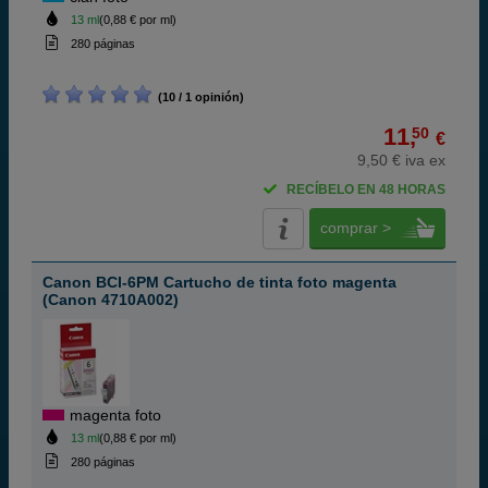
13 ml
(0,88 € por ml)
280 páginas
(10 / 1 opinión)
11,
50
€
9,50 € iva ex
RECÍBELO EN 48 HORAS
comprar >
Canon BCI-6PM Cartucho de tinta foto magenta
(Canon 4710A002)
magenta foto
13 ml
(0,88 € por ml)
280 páginas