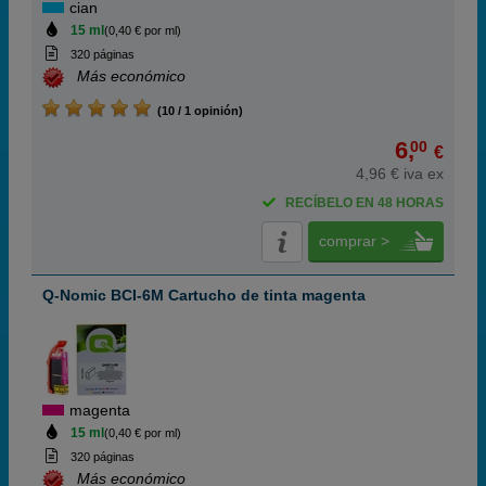
cian
15 ml
(0,40 € por ml)
320 páginas
Más económico
(10 / 1 opinión)
6,
00
€
4,96 € iva ex
RECÍBELO EN 48 HORAS
comprar >
Q-Nomic BCI-6M Cartucho de tinta magenta
magenta
15 ml
(0,40 € por ml)
320 páginas
Más económico