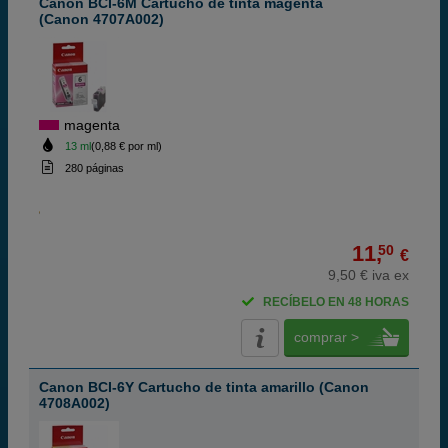
Canon BCI-6M Cartucho de tinta magenta
(Canon 4707A002)
magenta
13 ml
(0,88 € por ml)
280 páginas
11,
50
€
9,50 € iva ex
RECÍBELO EN 48 HORAS
comprar >
Canon BCI-6Y Cartucho de tinta amarillo (Canon
4708A002)