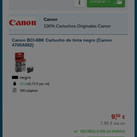
comprar >
Canon
100% Cartuchos Originales Canon
Canon BCI-6BK Cartucho de tinta negro (Canon
4705A002)
negro
13 ml
(0,73 € por ml)
280 páginas
9,
50
€
7,85 € iva ex
RECÍBELO EN 24 HORAS