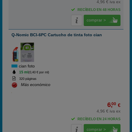
4,96 € iva ex
RECÍBELO EN 48 HORAS
comprar >
Q-Nomic BCI-6PC Cartucho de tinta foto cian
cian foto
15 ml
(0,40 € por ml)
320 páginas
Más económico
6,
00
€
4,96 € iva ex
RECÍBELO EN 24 HORAS
comprar >