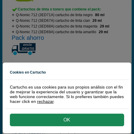
Cartuchos de tinta o toners que contiene el pack:
Q-Nomic 712 (3ED71A) cartucho de tinta negro
80 ml
Q-Nomic 712 (3ED67A) cartucho de tinta cian
29 ml
Q-Nomic 712 (3ED68A) cartucho de tinta magenta
29 ml
Q-Nomic 712 (3ED69A) cartucho de tinta amarillo
29 ml
Pack ahorro
102,
00
Cookies en Cartucho
€
84,30 € iva ex
Cartucho.es usa cookies para sus propios análisis con el fin
RECÍBELO EN 24 HORAS
de mejorar la experiencia del usuario y garantizar que la
web funcione correctamente. Si lo prefieres también puedes
comprar >
hacer click en
rechazar
.
HP
OK
100% Cartuchos Originales HP