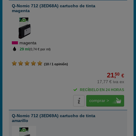
Q-Nomic 712 (3ED68A) cartucho de tinta
magenta
magenta
29 ml
(0,74 € por ml)
(10 / 1 opinión)
21,
50
€
17,77 € iva ex
RECÍBELO EN 24 HORAS
comprar >
Q-Nomic 712 (3ED69A) cartucho de tinta
amarillo