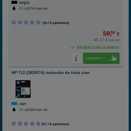
negro
80 ml
(0,74 € por ml)
(10 / 5 opiniones)
59,
50
€
49,17 € iva ex
RECÍBELO EN 24 HORAS
comprar >
HP 712 (3ED67A) cartucho de tinta cian
cian
29 ml
(0,95 € por ml)
(9,7 / 6 opiniones)