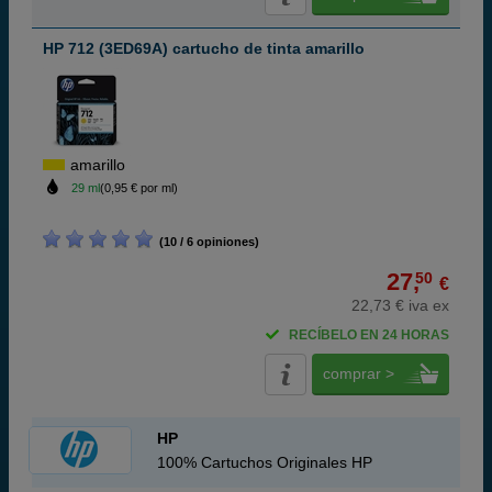
HP 712 (3ED69A) cartucho de tinta amarillo
amarillo
29 ml
(0,95 € por ml)
(10 / 6 opiniones)
27,
50
€
22,73 € iva ex
RECÍBELO EN 24 HORAS
comprar >
HP
100% Cartuchos Originales HP