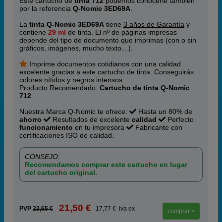
Este cartucho de
tinta 712
podemos conocerle también
por la referencia
Q-Nomic 3ED69A
.
La
tinta Q-Nomic 3ED69A
tiene
3 años de Garantía
y
contiene
29 ml
de tinta. El nº de páginas impresas
depende del tipo de documento que imprimas (con o sin
gráficos, imágenes, mucho texto…).
Imprime documentos cotidianos con una calidad
excelente gracias a este cartucho de tinta. Conseguirás
colores nítidos y negros intensos.
Producto Recomendado:
Cartucho de tinta Q-Nomic
712
.
Nuestra Marca Q-Nomic te ofrece:
Hasta un 80% de
ahorro
Resultados de excelente
calidad
Perfecto
funcionamiento
en tu impresora
Fabricante con
certificaciones ISO de calidad.
CONSEJO:
Recomendamos comprar este cartucho en lugar
del cartucho original.
21,50 €
PVP
23,65 €
17,77 € iva ex
comprar >