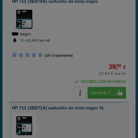
HP 712 (3ED70A) cartucho de tinta negro
negro
38 ml
(1,04 € por ml)
(10 / 3 opiniones)
39,
50
€
32,64 € iva ex
RECÍBELO EN 24 HORAS
comprar >
HP 712 (3ED71A) cartucho de tinta negro XL