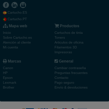
Cartucho.ES
Cartucho.PT
Mapa web
Productos
Inicio
Cartuchos de tinta
Sobre Cartucho.es
Toners
Atención al cliente
Articulos de oficina
Mi cuenta
Filamentos 3D
Impresoras
Marcas
General
Canon
Cambiar contraseña
HP
Preguntas frecuentes
Epson
Contacto
Lexmark
Pago seguro
Brother
Envío & devoluciones