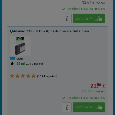
32,64 € iva ex
RECÍBELO EN 24 HORAS
comprar >
Q-Nomic 712 (3ED67A) cartucho de tinta cian
cian
29 ml
(0,74 € por ml)
(10 / 1 opinión)
21,
50
€
17,77 € iva ex
RECÍBELO EN 24 HORAS
comprar >