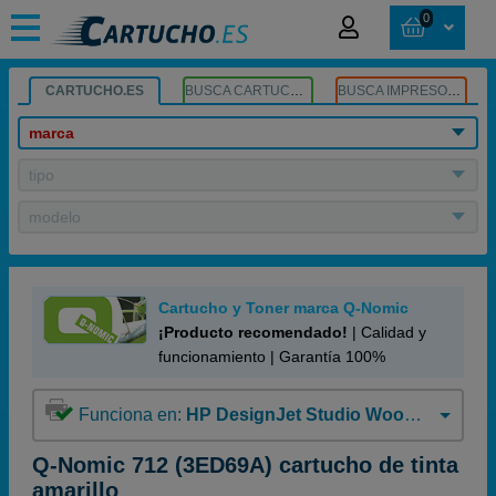
0
CARTUCHO.ES
BUSCA CARTUCHOS
BUSCA IMPRESORA
marca
tipo
modelo
Cartucho y Toner marca Q-Nomic
¡Producto recomendado!
| Calidad y
funcionamiento | Garantía 100%
Funciona en:
HP DesignJet Studio Wood 24''
Q-Nomic 712 (3ED69A) cartucho de tinta
amarillo