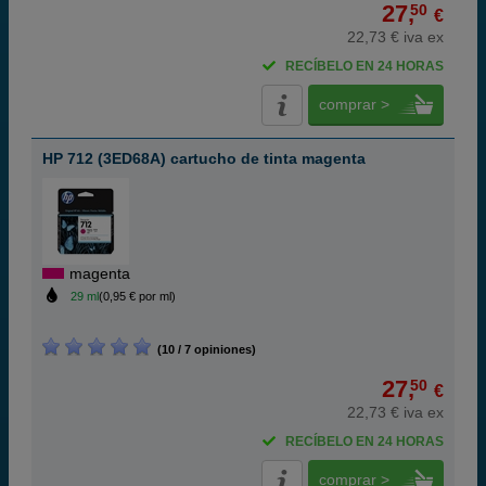
27,
50
€
22,73 € iva ex
RECÍBELO EN 24 HORAS
comprar >
HP 712 (3ED68A) cartucho de tinta magenta
magenta
29 ml
(0,95 € por ml)
(10 / 7 opiniones)
27,
50
€
22,73 € iva ex
RECÍBELO EN 24 HORAS
comprar >