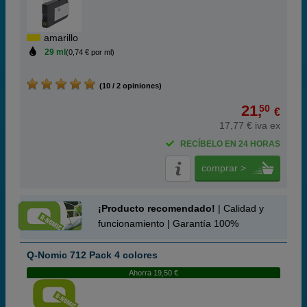
amarillo
29 ml
(0,74 € por ml)
(10 / 2 opiniones)
21,
50
€
17,77 € iva ex
RECÍBELO EN 24 HORAS
comprar >
¡Producto recomendado!
| Calidad y
funcionamiento | Garantía 100%
Q-Nomic 712 Pack 4 colores
Ahorra 19,50 €