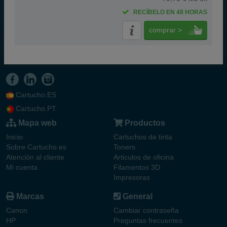
RECÍBELO EN 48 HORAS
comprar >
Cartucho.ES
Cartucho.PT
Mapa web
Productos
Inicio
Cartuchos de tinta
Sobre Cartucho.es
Toners
Atención al cliente
Articulos de oficina
Mi cuenta
Filamentos 3D
Impresoras
Marcas
General
Canon
Cambiar contraseña
HP
Preguntas frecuentes