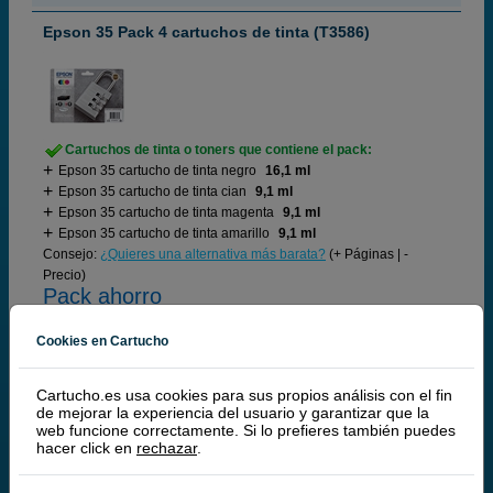
Epson 35 Pack 4 cartuchos de tinta (T3586)
Cartuchos de tinta o toners que contiene el pack:
Epson 35 cartucho de tinta negro
16,1 ml
Epson 35 cartucho de tinta cian
9,1 ml
Epson 35 cartucho de tinta magenta
9,1 ml
Epson 35 cartucho de tinta amarillo
9,1 ml
Consejo:
¿Quieres una alternativa más barata?
(+ Páginas | -
Precio)
Pack ahorro
Cookies en Cartucho
92,
50
€
Cartucho.es usa cookies para sus propios análisis con el fin
76,45 € iva ex
de mejorar la experiencia del usuario y garantizar que la
web funcione correctamente. Si lo prefieres también puedes
RECÍBELO EN 48 HORAS
hacer click en
rechazar
.
comprar >