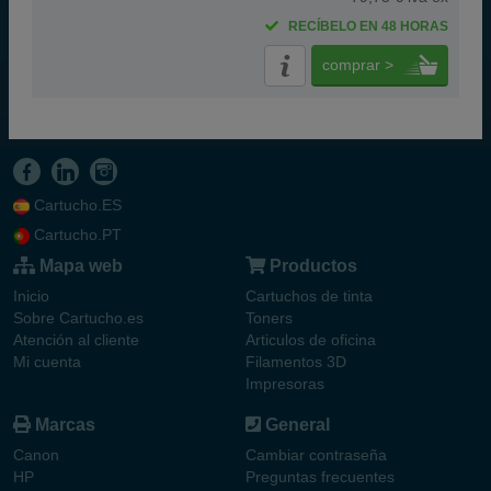
RECÍBELO EN 48 HORAS
comprar >
Cartucho.ES
Cartucho.PT
Mapa web
Productos
Inicio
Cartuchos de tinta
Sobre Cartucho.es
Toners
Atención al cliente
Articulos de oficina
Mi cuenta
Filamentos 3D
Impresoras
Marcas
General
Canon
Cambiar contraseña
HP
Preguntas frecuentes