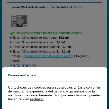
Epson 35 Pack 4 cartuchos de tinta (T3586)
Cartuchos de tinta o toners que contiene el pack:
Epson 35 cartucho de tinta negro
16,1 ml
Epson 35 cartucho de tinta cian
9,1 ml
Epson 35 cartucho de tinta magenta
9,1 ml
Epson 35 cartucho de tinta amarillo
9,1 ml
Consejo:
¿Quieres una alternativa más barata?
(+ Páginas | -
Precio)
Pack ahorro
Cookies en Cartucho
92,
50
€
Cartucho.es usa cookies para sus propios análisis con el fin
76,45 € iva ex
de mejorar la experiencia del usuario y garantizar que la
web funcione correctamente. Si lo prefieres también puedes
RECÍBELO EN 48 HORAS
hacer click en
rechazar
.
comprar >