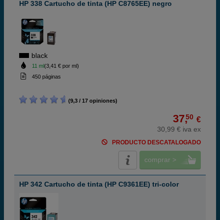
HP 338 Cartucho de tinta (HP C8765EE) negro
black
11 ml
(3,41 € por ml)
450 páginas
(9,3 / 17 opiniones)
37,
50
€
30,99 € iva ex
PRODUCTO DESCATALOGADO
comprar >
HP 342 Cartucho de tinta (HP C9361EE) tri-color