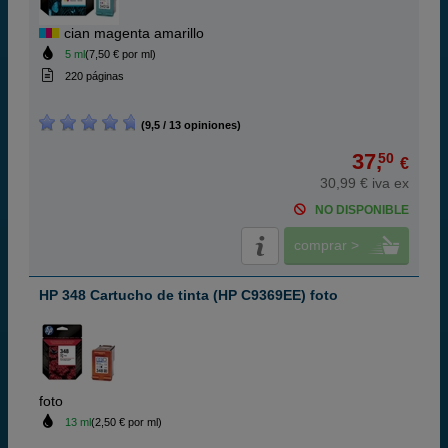
cian magenta amarillo
5 ml
(7,50 € por ml)
220 páginas
(9,5 / 13 opiniones)
37,
50
€
30,99 € iva ex
NO DISPONIBLE
comprar >
HP 348 Cartucho de tinta (HP C9369EE) foto
foto
13 ml
(2,50 € por ml)