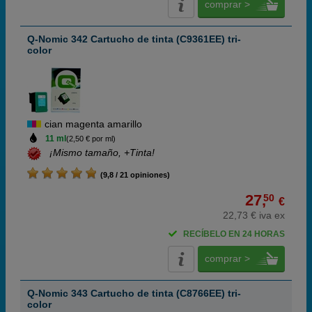
comprar >
Q-Nomic 342 Cartucho de tinta (C9361EE) tri-
color
cian magenta amarillo
11 ml
(2,50 € por ml)
¡Mismo tamaño, +Tinta!
(9,8 / 21 opiniones)
27,
50
€
22,73 € iva ex
RECÍBELO EN 24 HORAS
comprar >
Q-Nomic 343 Cartucho de tinta (C8766EE) tri-
color