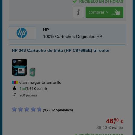
RECÍBELO EN 24 HORAS
comprar >
HP
100% Cartuchos Originales HP
HP 343 Cartucho de tinta (HP C8766EE) tri-color
cian magenta amarillo
7 ml
(6,64 € por ml)
260 páginas
(9,7 / 12 opiniones)
46,
50
€
38,43 € iva ex