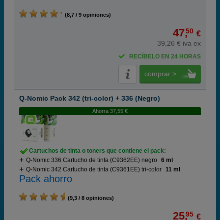
(8,7 / 9 opiniones)
47,
50
€
39,26 € iva ex
RECÍBELO EN 24 HORAS
comprar >
Q-Nomic Pack 342 (tri-color) + 336 (Negro)
Ahorra 37,55 €
Cartuchos de tinta o toners que contiene el pack:
Q-Nomic 336 Cartucho de tinta (C9362EE) negro
6 ml
Q-Nomic 342 Cartucho de tinta (C9361EE) tri-color
11 ml
Pack ahorro
(9,3 / 8 opiniones)
25,
95
€