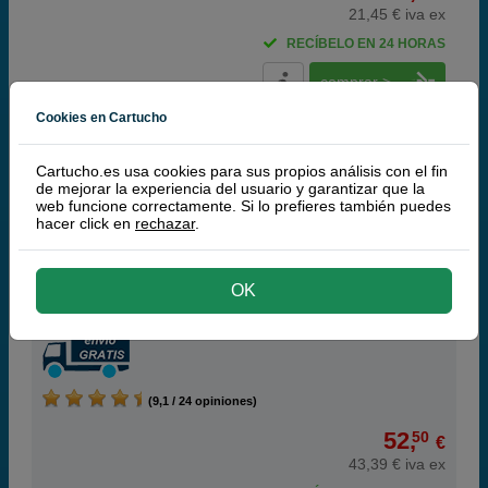
21,45 € iva ex
RECÍBELO EN 24 HORAS
comprar >
Cookies en Cartucho
Q-Nomic Pack Ahorro 338 negro + 343 tri-color
Cartucho.es usa cookies para sus propios análisis con el fin
de mejorar la experiencia del usuario y garantizar que la
web funcione correctamente. Si lo prefieres también puedes
hacer click en
rechazar
.
Cartuchos de tinta o toners que contiene el pack:
Q-Nomic 338 Cartucho de tinta (C8765EE) negro
18 ml
OK
Q-Nomic 343 Cartucho de tinta (C8766EE) tri-color
13 ml
Pack ahorro
(9,1 / 24 opiniones)
52,
50
€
43,39 € iva ex