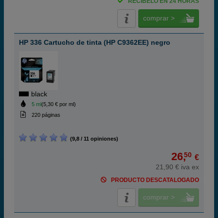
RECÍBELO EN 24 HORAS
comprar >
HP 336 Cartucho de tinta (HP C9362EE) negro
black
5 ml
(5,30 € por ml)
220 páginas
(9,8 / 11 opiniones)
26,
50
€
21,90 € iva ex
PRODUCTO DESCATALOGADO
comprar >