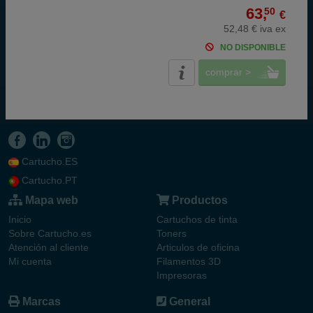
63,
50
€
52,48 € iva ex
NO DISPONIBLE
comprar >
Cartucho.ES
Cartucho.PT
Mapa web
Productos
Inicio
Cartuchos de tinta
Sobre Cartucho.es
Toners
Atención al cliente
Articulos de oficina
Mi cuenta
Filamentos 3D
Impresoras
Marcas
General