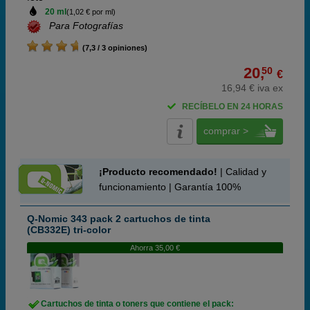
20 ml
(1,02 € por ml)
Para Fotografías
(7,3 / 3 opiniones)
20,
50
€
16,94 € iva ex
RECÍBELO EN 24 HORAS
comprar >
¡Producto recomendado!
| Calidad y
funcionamiento | Garantía 100%
Q-Nomic 343 pack 2 cartuchos de tinta
(CB332E) tri-color
Ahorra 35,00 €
Cartuchos de tinta o toners que contiene el pack: