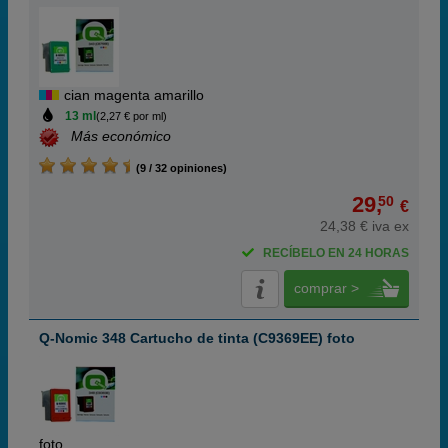
cian magenta amarillo
13 ml
(2,27 € por ml)
Más económico
(9 / 32 opiniones)
29,
50
€
24,38 € iva ex
RECÍBELO EN 24 HORAS
comprar >
Q-Nomic 348 Cartucho de tinta (C9369EE) foto
foto