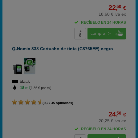
22,
50
€
18,60 € iva ex
RECÍBELO EN 24 HORAS
comprar >
Q-Nomic 338 Cartucho de tinta (C8765EE) negro
black
18 ml
(1,36 € por ml)
(9,2 / 35 opiniones)
24,
50
€
20,25 € iva ex
RECÍBELO EN 24 HORAS