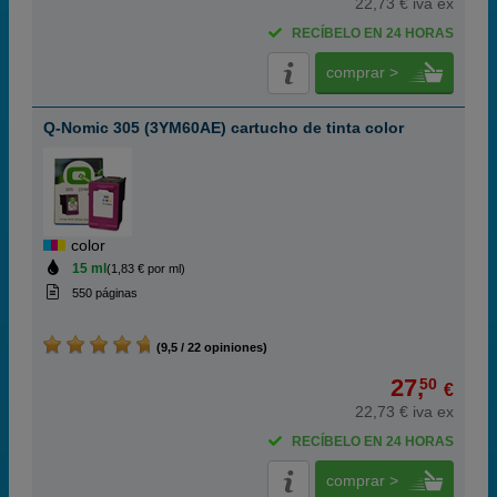
22,73 € iva ex
RECÍBELO EN 24 HORAS
comprar >
Q-Nomic 305 (3YM60AE) cartucho de tinta color
color
15 ml
(1,83 € por ml)
550 páginas
(9,5 / 22 opiniones)
27,
50
€
22,73 € iva ex
RECÍBELO EN 24 HORAS
comprar >