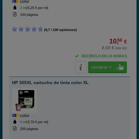
color
2 ml
(5,25 € por ml)
100 páginas
(9,7 / 100 opiniones)
10,
50
€
8,68 € iva ex
RECÍBELO EN 24 HORAS
comprar >
HP 305XL cartucho de tinta color XL
color
5 ml
(3,70 € por ml)
200 páginas