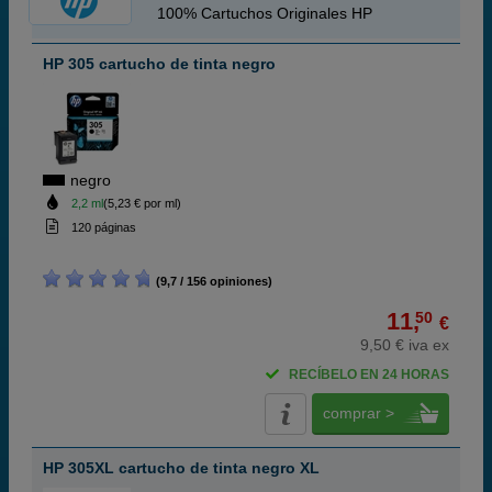
100% Cartuchos Originales HP
HP 305 cartucho de tinta negro
negro
2,2 ml
(5,23 € por ml)
120 páginas
(9,7 / 156 opiniones)
11,
50
€
9,50 € iva ex
RECÍBELO EN 24 HORAS
comprar >
HP 305XL cartucho de tinta negro XL