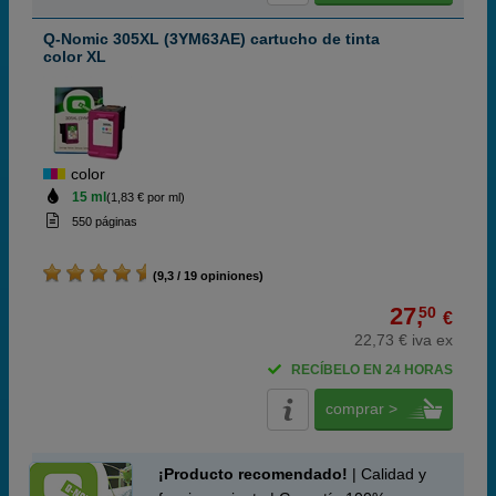
Q-Nomic 305XL (3YM63AE) cartucho de tinta
color XL
color
15 ml
(1,83 € por ml)
550 páginas
(9,3 / 19 opiniones)
27,
50
€
22,73 € iva ex
RECÍBELO EN 24 HORAS
comprar >
¡Producto recomendado!
| Calidad y