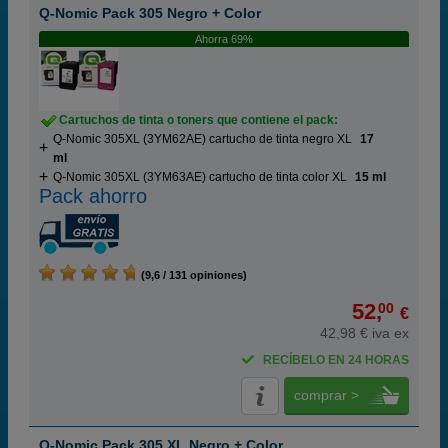
Q-Nomic Pack 305 Negro + Color
Ahorra 69%
Cartuchos de tinta o toners que contiene el pack:
Q-Nomic 305XL (3YM62AE) cartucho de tinta negro XL
17
ml
Q-Nomic 305XL (3YM63AE) cartucho de tinta color XL
15 ml
Pack ahorro
(9,6 / 131 opiniones)
52,
00
€
42,98 € iva ex
RECÍBELO EN 24 HORAS
comprar >
Q-Nomic Pack 305 XL Negro + Color