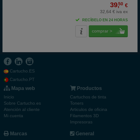
39,
50
€
32,64 € iva ex
RECÍBELO EN 24 HORAS
comprar >
Cartucho.ES
Cartucho.PT
Mapa web
Productos
Inicio
Cartuchos de tinta
Sobre Cartucho.es
Toners
Atención al cliente
Articulos de oficina
Mi cuenta
Filamentos 3D
Impresoras
Marcas
General