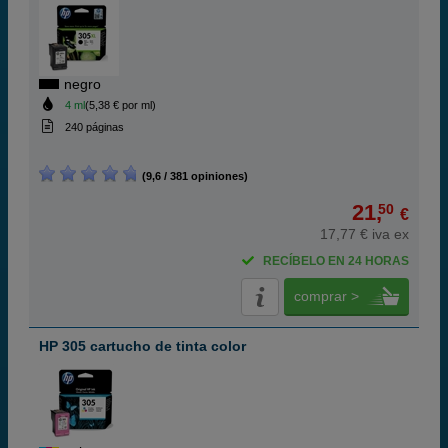
negro
4 ml
(5,38 € por ml)
240 páginas
(9,6 / 381 opiniones)
21,
50
€
17,77 € iva ex
RECÍBELO EN 24 HORAS
comprar >
HP 305 cartucho de tinta color