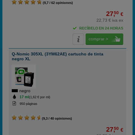
(9,7 / 62 opiniones)
27,
50
€
22,73 € iva ex
RECÍBELO EN 24 HORAS
comprar >
Q-Nomic 305XL (3YM62AE) cartucho de tinta
negro XL
negro
17 ml
(1,62 € por ml)
950 páginas
(9,3 / 40 opiniones)
27,
50
€