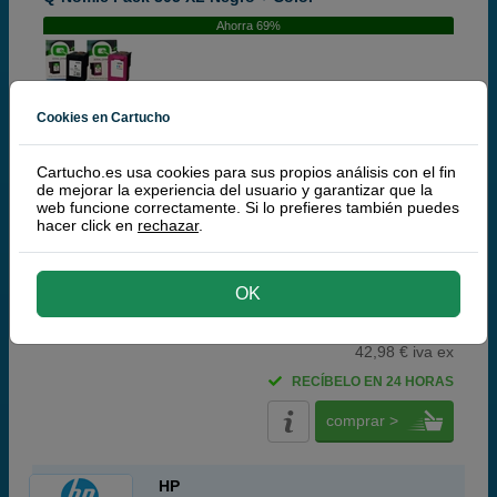
Ahorra 69%
Cartuchos de tinta o toners que contiene el pack:
Cookies en Cartucho
Q-Nomic 305XL (3YM62AE) cartucho de tinta negro XL
17
ml
Cartucho.es usa cookies para sus propios análisis con el fin
Q-Nomic 305XL (3YM63AE) cartucho de tinta color XL
15 ml
de mejorar la experiencia del usuario y garantizar que la
Pack ahorro
web funcione correctamente. Si lo prefieres también puedes
hacer click en
rechazar
.
(9,5 / 83 opiniones)
OK
52,
00
€
42,98 € iva ex
RECÍBELO EN 24 HORAS
comprar >
HP