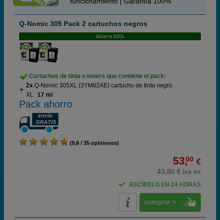
funcionamiento | Garantía 100%
Q-Nomic 305 Pack 2 cartuchos negros
Ahorra 69%
Cartuchos de tinta o toners que contiene el pack:
2x
Q-Nomic 305XL (3YM62AE) cartucho de tinta negro
XL
17 ml
Pack ahorro
(9,6 / 35 opiniones)
53,
00
€
43,80 € iva ex
RECÍBELO EN 24 HORAS
comprar >