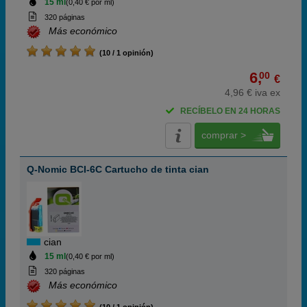
15 ml
(0,40 € por ml)
320 páginas
Más económico
(10 / 1 opinión)
6,
00
€
4,96 € iva ex
RECÍBELO EN 24 HORAS
comprar >
Q-Nomic BCI-6C Cartucho de tinta cian
cian
15 ml
(0,40 € por ml)
320 páginas
Más económico