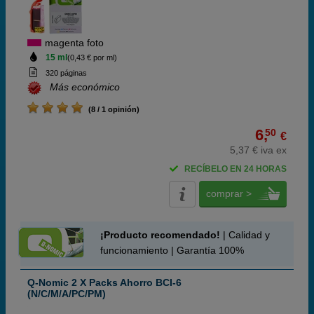
magenta foto
15 ml
(0,43 € por ml)
320 páginas
Más económico
(8 / 1 opinión)
6,
50
€
5,37 € iva ex
RECÍBELO EN 24 HORAS
comprar >
¡Producto recomendado!
| Calidad y
funcionamiento | Garantía 100%
Q-Nomic 2 X Packs Ahorro BCI-6
(N/C/M/A/PC/PM)