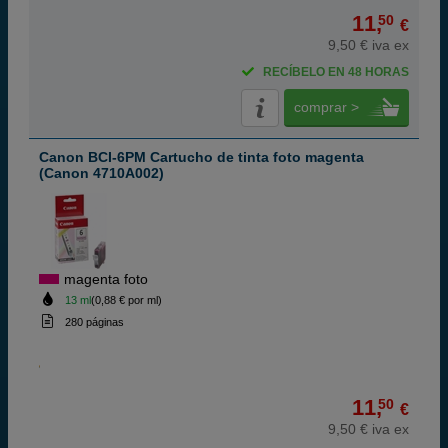
11,
50
€
9,50 € iva ex
RECÍBELO EN 48 HORAS
comprar >
Canon BCI-6PM Cartucho de tinta foto magenta
(Canon 4710A002)
magenta foto
13 ml
(0,88 € por ml)
280 páginas
11,
50
€
9,50 € iva ex