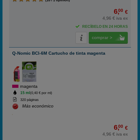
(10 / 1 opinión)
6,
00
€
4,96 € iva ex
RECÍBELO EN 24 HORAS
comprar >
Q-Nomic BCI-6M Cartucho de tinta magenta
magenta
15 ml
(0,40 € por ml)
320 páginas
Más económico
6,
00
€
4,96 € iva ex