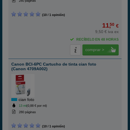
280 páginas
(10 / 1 opinión)
11,
50
€
9,50 € iva ex
RECÍBELO EN 48 HORAS
comprar >
Canon BCI-6PC Cartucho de tinta cian foto
(Canon 4709A002)
cian foto
13 ml
(0,88 € por ml)
280 páginas
(10 / 1 opinión)