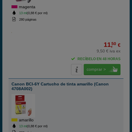
magenta
13 ml
(0,88 € por ml)
280 páginas
11,
50
€
9,50 € iva ex
RECÍBELO EN 48 HORAS
comprar >
Canon BCI-6Y Cartucho de tinta amarillo (Canon
4708A002)
amarillo
13 ml
(0,88 € por ml)