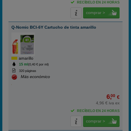
RECÍBELO EN 24 HORAS
comprar >
Q-Nomic BCI-6Y Cartucho de tinta amarillo
amarillo
15 ml
(0,40 € por ml)
320 páginas
Más económico
6,
00
€
4,96 € iva ex
RECÍBELO EN 24 HORAS
comprar >