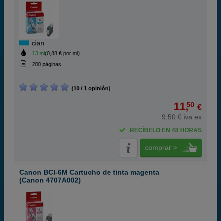
cian
13 ml
(0,88 € por ml)
280 páginas
(10 / 1 opinión)
11,
50
€
9,50 € iva ex
RECÍBELO EN 48 HORAS
comprar >
Canon BCI-6M Cartucho de tinta magenta
(Canon 4707A002)