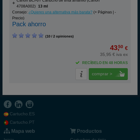
Canon BCI-6Y Cartucho de tinta amarillo (Canon
4708A002)
13 ml
Consejo:
¿Quieres una alternativa más barata?
(+ Páginas | -
Precio)
Pack ahorro
(10 / 2 opiniones)
43,
50
€
35,95 € iva ex
RECÍBELO EN 48 HORAS
comprar >
Cartucho.ES
Cartucho.PT
Mapa web
Productos
Inicio
Cartuchos de tinta