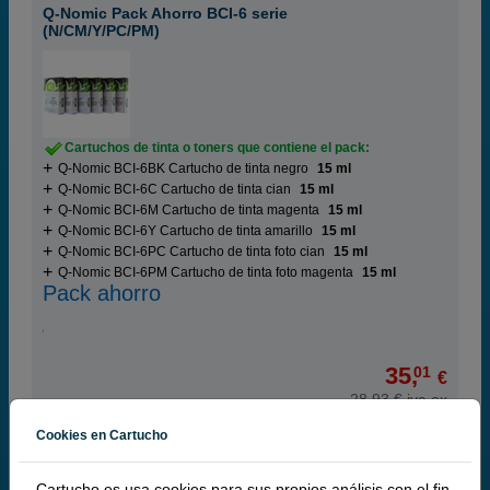
Q-Nomic Pack Ahorro BCI-6 serie
(N/CM/Y/PC/PM)
Cartuchos de tinta o toners que contiene el pack:
Q-Nomic BCI-6BK Cartucho de tinta negro
15 ml
Q-Nomic BCI-6C Cartucho de tinta cian
15 ml
Q-Nomic BCI-6M Cartucho de tinta magenta
15 ml
Q-Nomic BCI-6Y Cartucho de tinta amarillo
15 ml
Q-Nomic BCI-6PC Cartucho de tinta foto cian
15 ml
Q-Nomic BCI-6PM Cartucho de tinta foto magenta
15 ml
Pack ahorro
35,
01
€
28,93 € iva ex
RECÍBELO EN 24 HORAS
Cookies en Cartucho
comprar >
Cartucho.es usa cookies para sus propios análisis con el fin