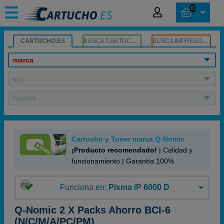
0
CARTUCHO.ES
BUSCA CARTUCHOS
BUSCA IMPRESORA
marca
tipo
modelo
Cartucho y Toner marca Q-Nomic
¡Producto recomendado!
| Calidad y
funcionamiento | Garantía 100%
Funciona en:
Pixma iP 6000 D
Q-Nomic 2 X Packs Ahorro BCI-6
(N/C/M/A/PC/PM)