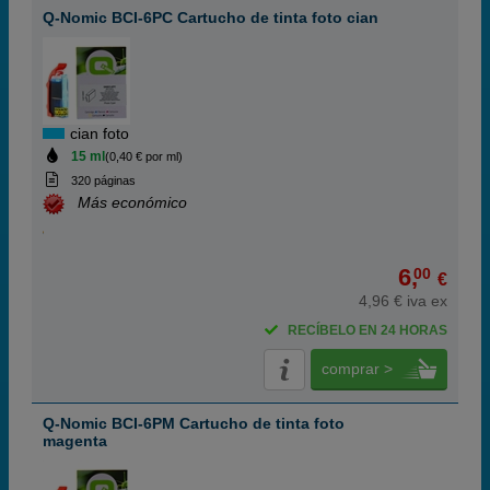
Q-Nomic BCI-6PC Cartucho de tinta foto cian
cian foto
15 ml
(0,40 € por ml)
320 páginas
Más económico
6,
00
€
4,96 € iva ex
RECÍBELO EN 24 HORAS
comprar >
Q-Nomic BCI-6PM Cartucho de tinta foto
magenta