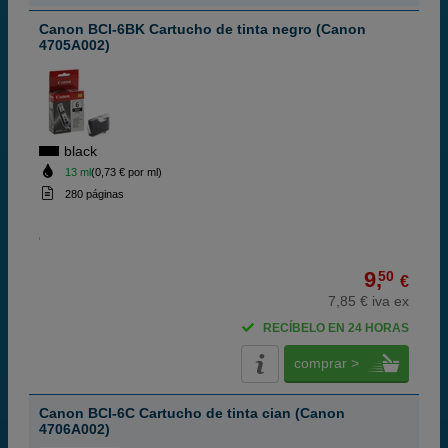
Canon BCI-6BK Cartucho de tinta negro (Canon
4705A002)
black
13 ml
(0,73 € por ml)
280 páginas
9,
50
€
7,85 € iva ex
RECÍBELO EN 24 HORAS
comprar >
Canon BCI-6C Cartucho de tinta cian (Canon
4706A002)