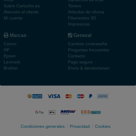
Sobre Cartucho.es
Toners
Atención al cliente
Articulos de oficina
Mi cuenta
Filamentos 3D
Impresoras
Marcas
General
Canon
Cambiar contraseña
HP
Preguntas frecuentes
Epson
Contacto
Lexmark
Pago seguro
Brother
Envío & devoluciones
Condiciones generales
Privacidad
Cookies