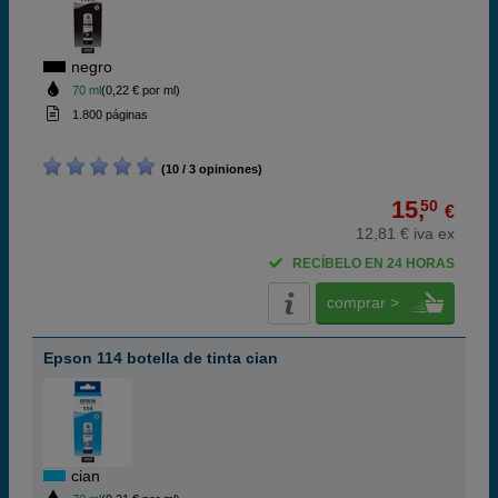
negro
70 ml
(0,22 € por ml)
1.800 páginas
(10 / 3 opiniones)
15,
50
€
12,81 € iva ex
RECÍBELO EN 24 HORAS
comprar >
Epson 114 botella de tinta cian
cian