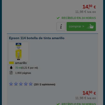
14,
50
€
11,98 € iva ex
RECÍBELO EN 24 HORAS
comprar >
Epson 114 botella de tinta amarillo
amarillo
70 ml
(0,21 € por ml)
1.800 páginas
(10 / 2 opiniones)
14,
50
€
11,98 € iva ex
RECÍBELO EN 24 HORAS