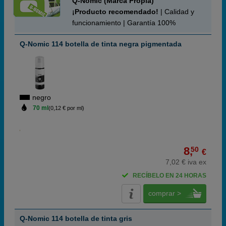
Q-Nomic (Marca Propia)
¡Producto recomendado!
| Calidad y
funcionamiento | Garantía 100%
Q-Nomic 114 botella de tinta negra pigmentada
negro
70 ml
(0,12 € por ml)
8,
50
€
7,02 € iva ex
RECÍBELO EN 24 HORAS
comprar >
Q-Nomic 114 botella de tinta gris