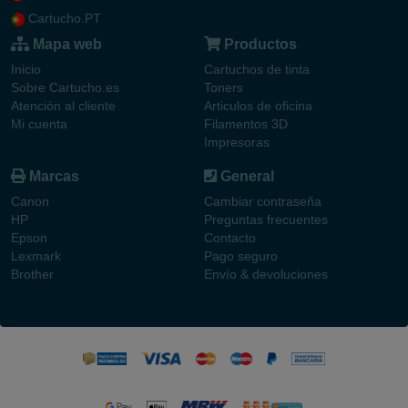
Cartucho.PT
Mapa web
Productos
Inicio
Cartuchos de tinta
Sobre Cartucho.es
Toners
Atención al cliente
Articulos de oficina
Mi cuenta
Filamentos 3D
Impresoras
Marcas
General
Canon
Cambiar contraseña
HP
Preguntas frecuentes
Epson
Contacto
Lexmark
Pago seguro
Brother
Envío & devoluciones