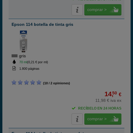
comprar >
Epson 114 botella de tinta gris
gris
70 ml
(0,21 € por ml)
1.800 páginas
(10 / 2 opiniones)
14,
50
€
11,98 € iva ex
RECÍBELO EN 24 HORAS
comprar >