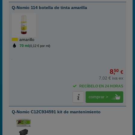
Q-Nomic 114 botella de tinta amarilla
amarillo
70 ml
(0,12 € por ml)
8,
50
€
7,02 € iva ex
RECÍBELO EN 24 HORAS
comprar >
Q-Nomic C12C934591 kit de mantenimiento