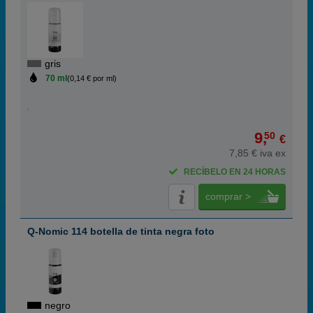
gris
70 ml
(0,14 € por ml)
9,
50
€
7,85 € iva ex
RECÍBELO EN 24 HORAS
comprar >
Q-Nomic 114 botella de tinta negra foto
negro