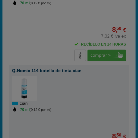
70 ml
(0,12 € por ml)
8,
50
€
7,02 € iva ex
RECÍBELO EN 24 HORAS
comprar >
Q-Nomic 114 botella de tinta cian
cian
70 ml
(0,12 € por ml)
8,
50
€