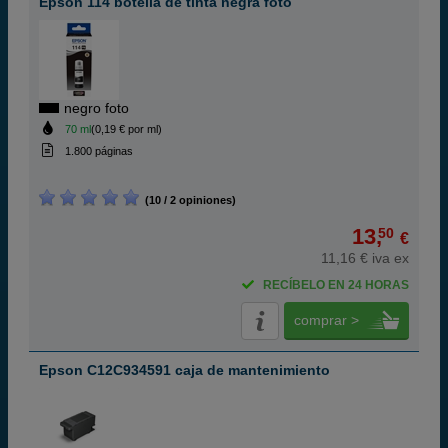
Epson 114 botella de tinta negra foto
negro foto
70 ml
(0,19 € por ml)
1.800 páginas
(10 / 2 opiniones)
13,
50
€
11,16 € iva ex
RECÍBELO EN 24 HORAS
comprar >
Epson C12C934591 caja de mantenimiento