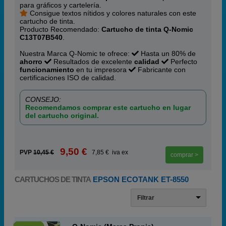
para gráficos y cartelería.
Consigue textos nítidos y colores naturales con este
cartucho de tinta.
Producto Recomendado:
Cartucho de tinta Q-Nomic
C13T07B540
.
Nuestra Marca Q-Nomic te ofrece:
Hasta un 80% de
ahorro
Resultados de excelente
calidad
Perfecto
funcionamiento
en tu impresora
Fabricante con
certificaciones ISO de calidad.
CONSEJO:
Recomendamos comprar este cartucho en lugar
del cartucho original.
9,50 €
PVP
10,45 €
7,85 € iva ex
comprar >
CARTUCHOS DE TINTA
EPSON ECOTANK ET-8550
Filtrar