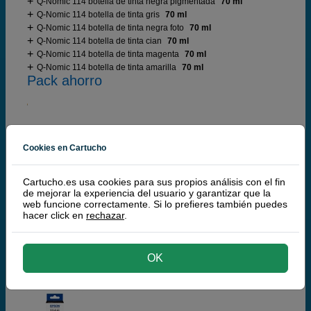
Q-Nomic 114 botella de tinta negra pigmentada
70 ml
Q-Nomic 114 botella de tinta gris
70 ml
Q-Nomic 114 botella de tinta negra foto
70 ml
Q-Nomic 114 botella de tinta cian
70 ml
Q-Nomic 114 botella de tinta magenta
70 ml
Q-Nomic 114 botella de tinta amarilla
70 ml
Pack ahorro
49,
50
€
40,91 € iva ex
Cookies en Cartucho
RECÍBELO EN 24 HORAS
Cartucho.es usa cookies para sus propios análisis con el fin
comprar >
de mejorar la experiencia del usuario y garantizar que la
web funcione correctamente. Si lo prefieres también puedes
hacer click en
rechazar
.
Epson
100% Original
OK
Epson 114 botella de tinta negra