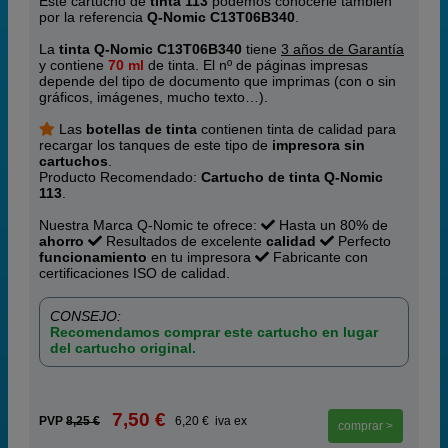
Este cartucho de
tinta 113
podemos conocerle también
por la referencia
Q-Nomic C13T06B340
.
La
tinta Q-Nomic C13T06B340
tiene
3 años de Garantía
y contiene
70 ml
de tinta. El nº de páginas impresas
depende del tipo de documento que imprimas (con o sin
gráficos, imágenes, mucho texto…).
Las
botellas de tinta
contienen tinta de calidad para
recargar los tanques de este tipo de
impresora sin
cartuchos
.
Producto Recomendado:
Cartucho de tinta Q-Nomic
113
.
Nuestra Marca Q-Nomic te ofrece:
Hasta un 80% de
ahorro
Resultados de excelente
calidad
Perfecto
funcionamiento
en tu impresora
Fabricante con
certificaciones ISO de calidad.
CONSEJO:
Recomendamos comprar este cartucho en lugar
del cartucho original.
7,50 €
PVP
8,25 €
6,20 € iva ex
comprar >