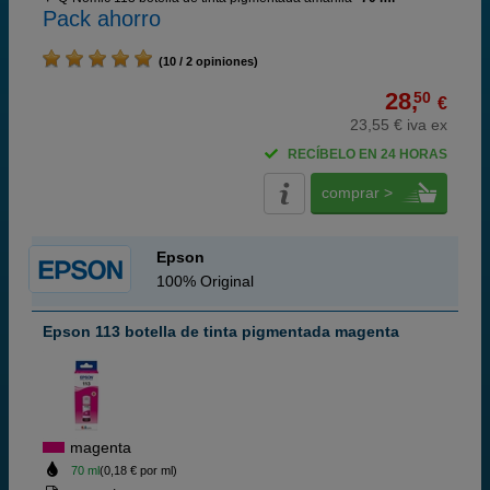
Pack ahorro
(10 / 2 opiniones)
28,
50
€
23,55 € iva ex
RECÍBELO EN 24 HORAS
comprar >
Epson
100% Original
Epson 113 botella de tinta pigmentada magenta
magenta
70 ml
(0,18 € por ml)