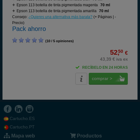
Epson 113 botella de tinta pigmentada magenta
70 ml
Epson 113 botella de tinta pigmentada amarilla
70 ml
Consejo:
¿Quieres una alternativa más barata?
(+ Páginas | -
Precio)
Pack ahorro
(10 / 5 opiniones)
52,
50
€
43,39 € iva ex
RECÍBELO EN 24 HORAS
comprar >
Cartucho.ES
Cartucho.PT
Mapa web
Productos