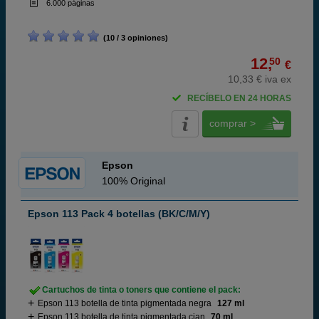
6.000 páginas
(10 / 3 opiniones)
12,
50
€
10,33 € iva ex
RECÍBELO EN 24 HORAS
comprar >
Epson
100% Original
Epson 113 Pack 4 botellas (BK/C/M/Y)
Cartuchos de tinta o toners que contiene el pack:
Epson 113 botella de tinta pigmentada negra
127 ml
Epson 113 botella de tinta pigmentada cian
70 ml