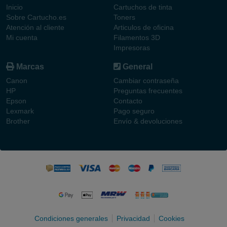
Inicio
Cartuchos de tinta
Sobre Cartucho.es
Toners
Atención al cliente
Articulos de oficina
Mi cuenta
Filamentos 3D
Impresoras
Marcas
General
Canon
Cambiar contraseña
HP
Preguntas frecuentes
Epson
Contacto
Lexmark
Pago seguro
Brother
Envío & devoluciones
Condiciones generales
Privacidad
Cookies