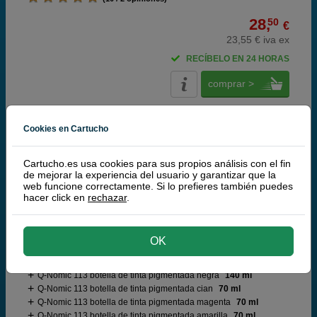
28,
50
€
23,55 € iva ex
RECÍBELO EN 24 HORAS
comprar >
Q-Nomic
Cookies en Cartucho
¡Producto recomendado!
| Calidad y
funcionamiento | Garantía 100%
Cartucho.es usa cookies para sus propios análisis con el fin
de mejorar la experiencia del usuario y garantizar que la
web funcione correctamente. Si lo prefieres también puedes
Q-Nomic 113 Pack 4 botellas (BK/C/M/Y)
hacer click en
rechazar
.
Ahorra 24,00 €
OK
Cartuchos de tinta o toners que contiene el pack:
Q-Nomic 113 botella de tinta pigmentada negra
140 ml
Q-Nomic 113 botella de tinta pigmentada cian
70 ml
Q-Nomic 113 botella de tinta pigmentada magenta
70 ml
Q-Nomic 113 botella de tinta pigmentada amarilla
70 ml