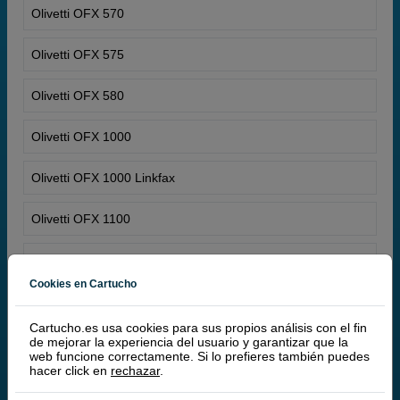
Olivetti OFX 570
Olivetti OFX 575
Olivetti OFX 580
Olivetti OFX 1000
Olivetti OFX 1000 Linkfax
Olivetti OFX 1100
Olivetti OFX 1100 Linkfax
Cookies en Cartucho
Olivetti OFX 1200
Cartucho.es usa cookies para sus propios análisis con el fin
de mejorar la experiencia del usuario y garantizar que la
Olivetti OFX 1200 Linkfax
web funcione correctamente. Si lo prefieres también puedes
hacer click en
rechazar
.
Olivetti OFX 1900 Linkfax