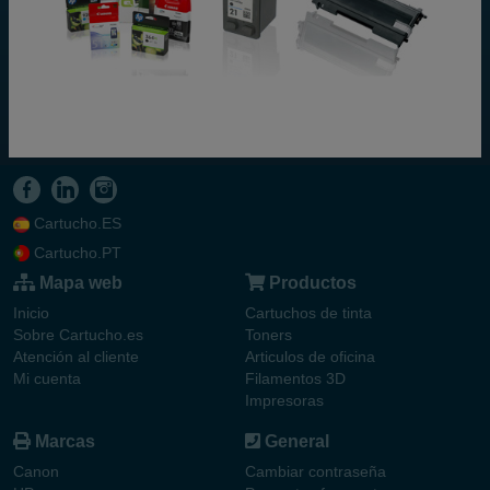
Cartucho.ES
Cartucho.PT
Mapa web
Productos
Inicio
Cartuchos de tinta
Sobre Cartucho.es
Toners
Atención al cliente
Articulos de oficina
Mi cuenta
Filamentos 3D
Impresoras
Marcas
General
Canon
Cambiar contraseña