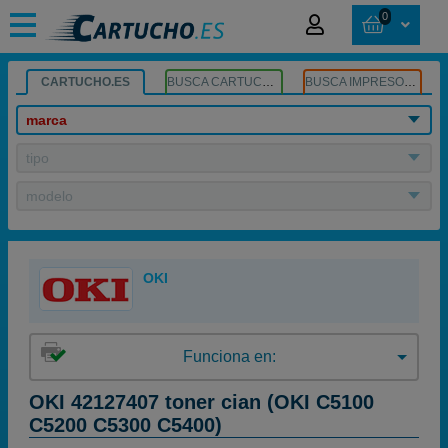
0
CARTUCHO.ES
BUSCA CARTUCHOS
BUSCA IMPRESORA
marca
tipo
modelo
OKI
Funciona en:
OKI 42127407 toner cian (OKI C5100
C5200 C5300 C5400)