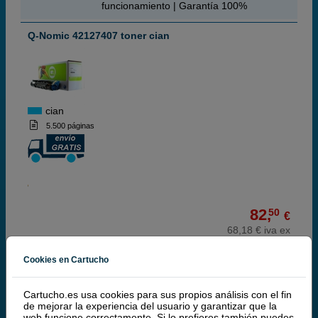
funcionamiento | Garantía 100%
Q-Nomic 42127407 toner cian
cian
5.500 páginas
82,
50
€
68,18 € iva ex
RECÍBELO EN 48 HORAS
Cookies en Cartucho
comprar >
Cartucho.es usa cookies para sus propios análisis con el fin
de mejorar la experiencia del usuario y garantizar que la
¡Producto recomendado!
| Calidad y
web funcione correctamente. Si lo prefieres también puedes