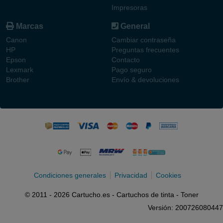
Impresoras
Marcas
General
Canon
Cambiar contraseña
HP
Preguntas frecuentes
Epson
Contacto
Lexmark
Pago seguro
Brother
Envío & devoluciones
Condiciones generales
Privacidad
Cookies
© 2011 - 2026 Cartucho.es - Cartuchos de tinta - Toner
Versión: 200726080447