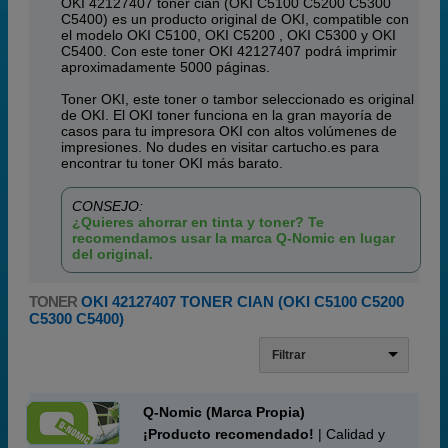
OKI 42127407 toner cian (OKI C5100 C5200 C5300
C5400) es un producto original de OKI, compatible con
el modelo OKI C5100, OKI C5200 , OKI C5300 y OKI
C5400. Con este toner OKI 42127407 podrá imprimir
aproximadamente 5000 páginas.
Toner OKI, este toner o tambor seleccionado es original
de OKI. El OKI toner funciona en la gran mayoría de
casos para tu impresora OKI con altos volúmenes de
impresiones. No dudes en visitar cartucho.es para
encontrar tu toner OKI más barato.
CONSEJO:
¿Quieres ahorrar en tinta y toner? Te
recomendamos usar la marca Q-Nomic en lugar
del original.
TONER
OKI 42127407 TONER CIAN (OKI C5100 C5200
C5300 C5400)
Filtrar
Q-Nomic (Marca Propia)
¡Producto recomendado!
| Calidad y