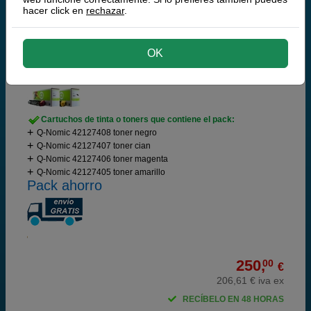
hacer click en
rechazar
.
funcionamiento | Garantía 100%
Q-Nomic 42127408, 07, 06, 05 negro + 3 colores
OK
Ahorra 309,50 €
Cartuchos de tinta o toners que contiene el pack:
Q-Nomic 42127408 toner negro
Q-Nomic 42127407 toner cian
Q-Nomic 42127406 toner magenta
Q-Nomic 42127405 toner amarillo
Pack ahorro
250,
00
€
206,61 € iva ex
RECÍBELO EN 48 HORAS