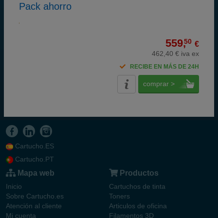
Pack ahorro
559,
50
€
462,40 € iva ex
RECIBE EN MÁS DE 24H
comprar >
Cartucho.ES
Cartucho.PT
Mapa web
Productos
Inicio
Cartuchos de tinta
Sobre Cartucho.es
Toners
Atención al cliente
Articulos de oficina
Mi cuenta
Filamentos 3D