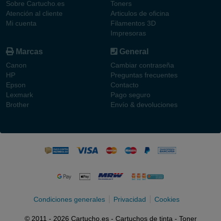
Sobre Cartucho.es
Toners
Atención al cliente
Articulos de oficina
Mi cuenta
Filamentos 3D
Impresoras
Marcas
General
Canon
Cambiar contraseña
HP
Preguntas frecuentes
Epson
Contacto
Lexmark
Pago seguro
Brother
Envío & devoluciones
Condiciones generales
Privacidad
Cookies
© 2011 - 2026 Cartucho.es - Cartuchos de tinta - Toner