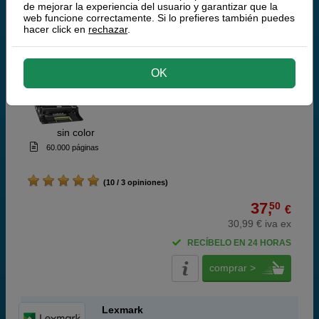
de mejorar la experiencia del usuario y garantizar que la
¡Producto recomendado!
| Calidad y
web funcione correctamente. Si lo prefieres también puedes
funcionamiento | Garantía 100%
hacer click en
rechazar
.
Q-Nomic 500Z tambor
OK
ABC
sin color
60.000 páginas
(10 / 3 opiniones)
37,
50
€
30,99 € iva ex
RECÍBELO EN 24 HORAS
comprar >
Lexmark