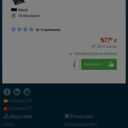
black
60.000 páginas
(8 / 3 opiniones)
57,
50
€
47,52 € iva ex
RECÍBELO EN 24 HORAS
comprar >
Cartucho.ES
Cartucho.PT
Mapa web
Productos
Inicio
Cartuchos de tinta