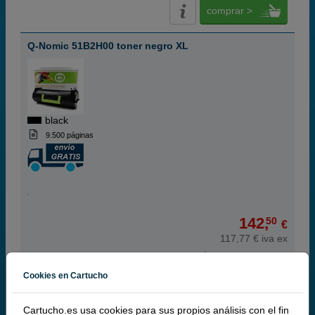
comprar >
Q-Nomic 51B2H00 toner negro XL
black
9.500 páginas
142,
50
€
117,77 € iva ex
RECÍBELO EN 24 HORAS
Cookies en Cartucho
comprar >
Cartucho.es usa cookies para sus propios análisis con el fin