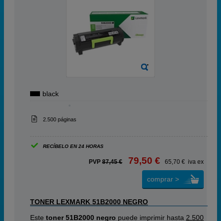
black
2.500 páginas
RECÍBELO EN 24 HORAS
79,50 €
PVP
87,45 €
65,70 € iva ex
comprar >
TONER LEXMARK 51B2000 NEGRO
Este
toner 51B2000 negro
puede imprimir hasta
2.500