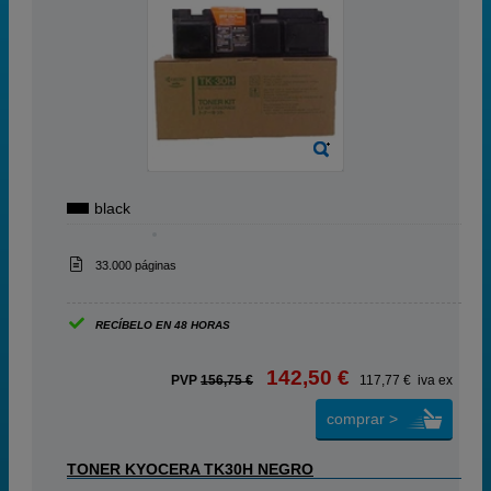
black
33.000 páginas
RECÍBELO EN 48 HORAS
142,50 €
PVP
156,75 €
117,77 € iva ex
comprar >
TONER KYOCERA TK30H NEGRO