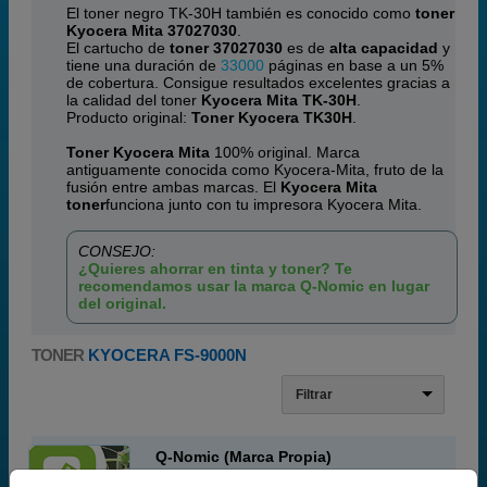
El toner negro TK-30H también es conocido como
toner
Kyocera Mita 37027030
.
El cartucho de
toner 37027030
es de
alta capacidad
y
tiene una duración de
33000
páginas en base a un 5%
de cobertura. Consigue resultados excelentes gracias a
la calidad del toner
Kyocera Mita TK-30H
.
Producto original:
Toner Kyocera TK30H
.
Toner Kyocera Mita
100% original. Marca
antiguamente conocida como Kyocera-Mita, fruto de la
fusión entre ambas marcas. El
Kyocera Mita
toner
funciona junto con tu impresora Kyocera Mita.
CONSEJO:
¿Quieres ahorrar en tinta y toner? Te
recomendamos usar la marca Q-Nomic en lugar
del original.
TONER
KYOCERA FS-9000N
Filtrar
Q-Nomic (Marca Propia)
¡Producto recomendado!
| Calidad y