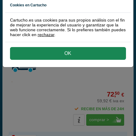
funcionamiento | Garantía 100%
Cookies en Cartucho
Q-Nomic TK-30 toner negro
Cartucho.es usa cookies para sus propios análisis con el fin
de mejorar la experiencia del usuario y garantizar que la
web funcione correctamente. Si lo prefieres también puedes
hacer click en
rechazar
.
black
OK
35.000 páginas
72,
50
€
59,92 € iva ex
RECIBE EN MÁS DE 24H
comprar >