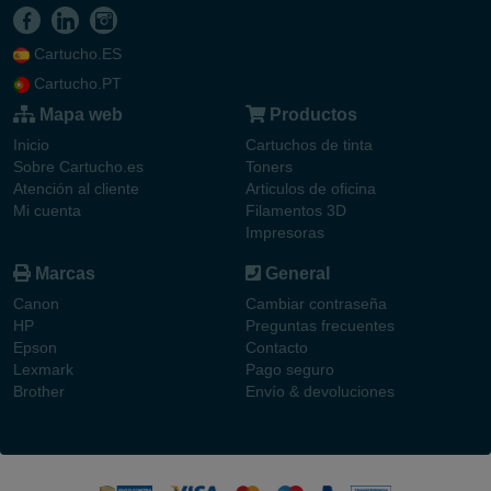
Cartucho.ES
Cartucho.PT
Mapa web
Productos
Inicio
Cartuchos de tinta
Sobre Cartucho.es
Toners
Atención al cliente
Articulos de oficina
Mi cuenta
Filamentos 3D
Impresoras
Marcas
General
Canon
Cambiar contraseña
HP
Preguntas frecuentes
Epson
Contacto
Lexmark
Pago seguro
Brother
Envío & devoluciones