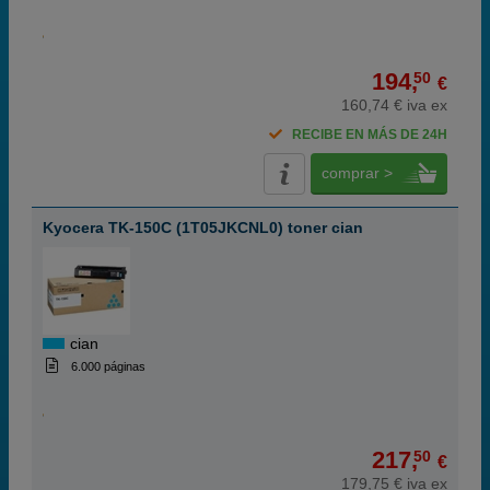
194,
50
€
160,74 € iva ex
RECIBE EN MÁS DE 24H
comprar >
Kyocera TK-150C (1T05JKCNL0) toner cian
cian
6.000 páginas
217,
50
€
179,75 € iva ex