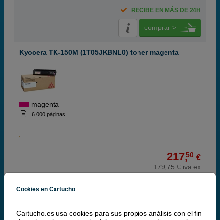
RECIBE EN MÁS DE 24H
comprar >
Kyocera TK-150M (1T05JKBNL0) toner magenta
magenta
6.000 páginas
217,
50
€
179,75 € iva ex
RECÍBELO EN 48 HORAS
Cookies en Cartucho
comprar >
Cartucho.es usa cookies para sus propios análisis con el fin