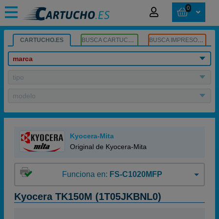
0
CARTUCHO.ES
BUSCA CARTUCHOS
BUSCA IMPRESORA
marca
tipo
modelo
Kyocera-Mita
Original de Kyocera-Mita
Funciona en:
FS-C1020MFP
Kyocera TK150M (1T05JKBNL0)