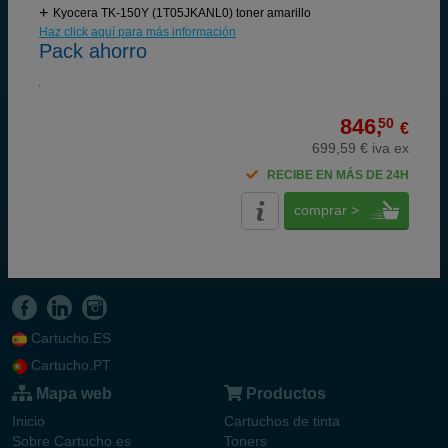
Kyocera TK-150Y (1T05JKANL0) toner amarillo
Haz click aquí para más información
Pack ahorro
846,
50
€
699,59 € iva ex
RECIBE EN MÁS DE 24H
comprar >
Cartucho.ES
Cartucho.PT
Mapa web
Productos
Inicio
Cartuchos de tinta
Sobre Cartucho.es
Toners