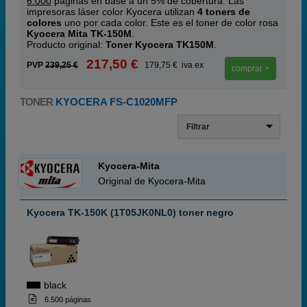
6.000
páginas en base a un 5% de cobertura. Las
impresoras láser color Kyocera utilizan
4 toners de
colores
uno por cada color. Este es el toner de color rosa
Kyocera Mita TK-150M
.
Producto original:
Toner Kyocera TK150M
.
217,50 €
PVP
239,25 €
179,75 € iva ex
comprar >
TONER
KYOCERA FS-C1020MFP
Filtrar
Kyocera-Mita
Original de Kyocera-Mita
Kyocera TK-150K (1T05JK0NL0) toner negro
black
6.500 páginas