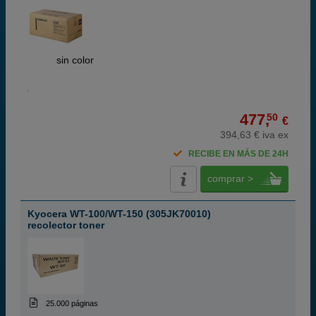
ABC
sin color
477,
50
€
394,63 € iva ex
RECIBE EN MÁS DE 24H
comprar >
Kyocera WT-100/WT-150 (305JK70010)
recolector toner
25.000 páginas