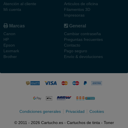
Atención al cliente
Articulos de oficina
Mi cuenta
Filamentos 3D
Impresoras
Marcas
General
Canon
Cambiar contraseña
HP
Preguntas frecuentes
Epson
Contacto
Lexmark
Pago seguro
Brother
Envío & devoluciones
Condiciones generales
Privacidad
Cookies
© 2011 - 2026 Cartucho.es - Cartuchos de tinta - Toner