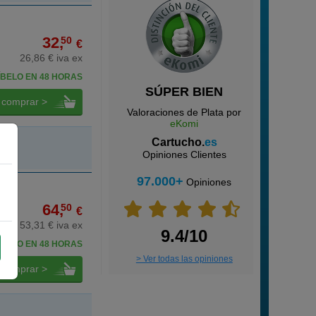
32,
50
€
26,86 € iva ex
BELO EN 48 HORAS
SÚPER BIEN
comprar >
Valoraciones de Plata por
eKomi
Cartucho.
es
Opiniones Clientes
97.000+
Opiniones
64,
50
€
53,31 € iva ex
9.4/10
BELO EN 48 HORAS
> Ver todas las opiniones
comprar >