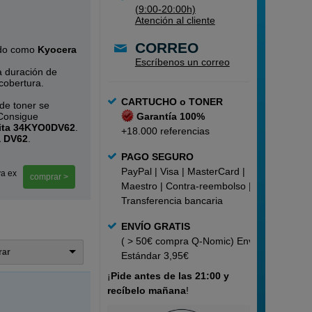
(9:00-20:00h)
Atención al cliente
CORREO
ido como
Kyocera
Escríbenos un correo
a duración de
cobertura.
CARTUCHO o TONER
 de toner se
 Consigue
Garantía 100%
ita 34KYO0DV62
.
+18.000 referencias
a DV62
.
PAGO SEGURO
PayPal | Visa | MasterCard |
va ex
comprar >
Maestro | Contra-reembolso |
Transferencia bancaria
ENVÍO GRATIS
( > 50€ compra Q-Nomic) Envío
trar
Estándar 3,95€
¡
Pide
antes de las 21:00 y
recíbelo mañana
!