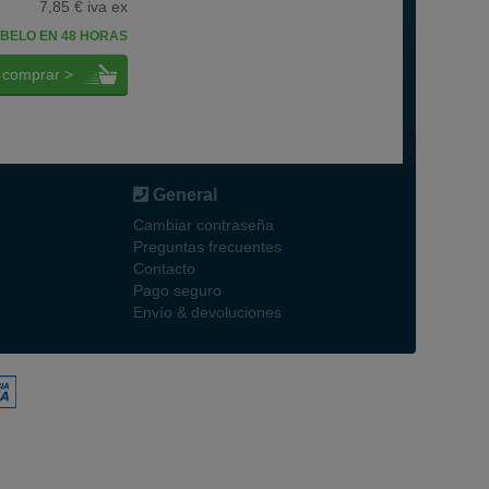
7,85 € iva ex
BELO EN 48 HORAS
comprar >
General
Cambiar contraseña
Preguntas frecuentes
Contacto
Pago seguro
Envío & devoluciones