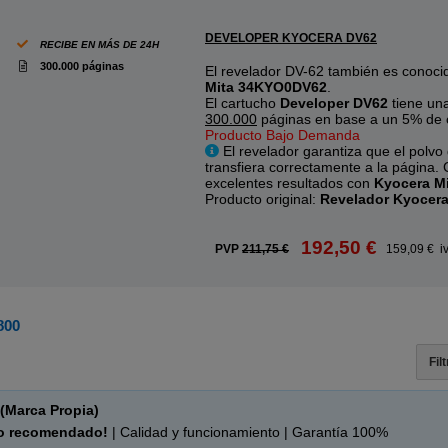
DEVELOPER KYOCERA DV62
RECIBE EN MÁS DE 24H
300.000 páginas
El revelador DV-62 también es conoc
Mita 34KYO0DV62
.
El cartucho
Developer DV62
tiene un
300.000
páginas en base a un 5% de 
Producto Bajo Demanda
El revelador garantiza que el polvo
transfiera correctamente a la página.
excelentes resultados con
Kyocera M
Producto original:
Revelador Kyocer
192,50 €
PVP
211,75 €
159,09 € i
800
Fil
(Marca Propia)
o recomendado!
| Calidad y funcionamiento | Garantía 100%