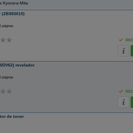
de Kyocera-Mita
 (2BS93010)
0 páginas
REC
0DV62) revelador
0 páginas
REC
tor de toner