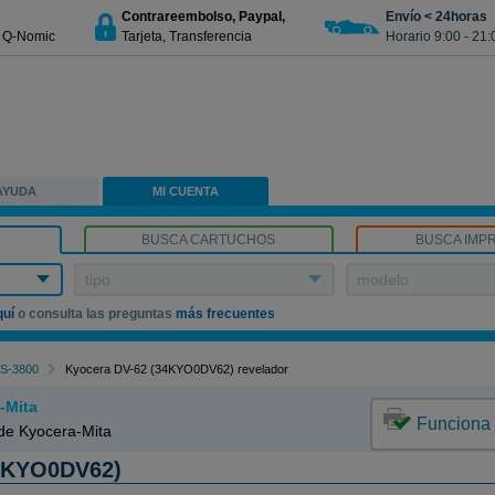
Contrareembolso, Paypal,
Envío < 24horas
€ Q-Nomic
Tarjeta, Transferencia
Horario 9:00 - 21:
AYUDA
MI CUENTA
BUSCA CARTUCHOS
BUSCA IMP
tipo
modelo
quí
o consulta las preguntas
más frecuentes
S-3800
Kyocera DV-62 (34KYO0DV62) revelador
-Mita
Funciona
 de Kyocera-Mita
4KYO0DV62)