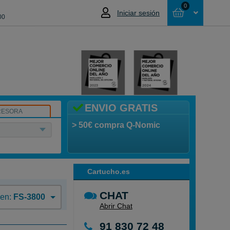
0
Iniciar sesión
00
Cesta
NO HAS SELECCIONADO NINGÚN
PRODUCTO
ENVIO GRATIS
RESORA
> 50€ compra Q-Nomic
Cartucho.es
CHAT
 en:
FS-3800
Abrir Chat
91 830 72 48