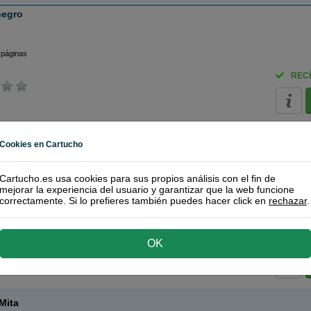
negro
o
 páginas
RECÍ
Mita
Cookies en Cartucho
de Kyocera-Mita
60) toner negro
Cartucho.es usa cookies para sus propios análisis con el fin de
mejorar la experiencia del usuario y garantizar que la web funcione
correctamente. Si lo prefieres también puedes hacer click en
rechazar
.
o
 páginas
RECÍ
OK
Mita