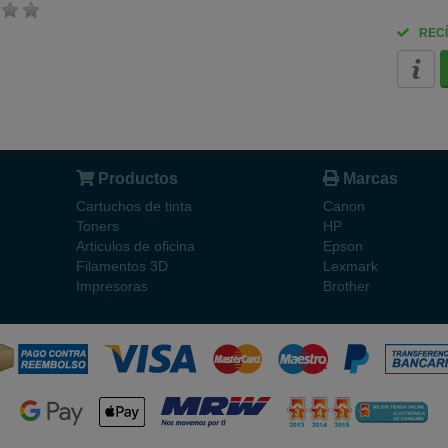
RECÍ
Productos
Marcas
Cartuchos de tinta
Canon
Toners
HP
Articulos de oficina
Epson
Filamentos 3D
Lexmark
Impresoras
Brother