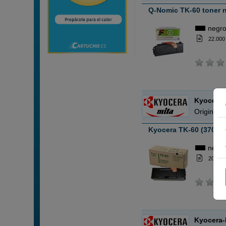
Q-Nomic TK-60 toner 
negr
22.000
Kyocera-
Original 
Kyocera TK-60 (370270
negr
20.000
Kyocera-