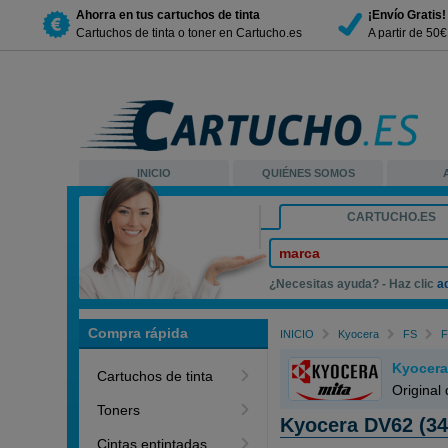
Ahorra en tus cartuchos de tinta
¡Envío Gratis!
Cartuchos de tinta o toner en Cartucho.es
A partir de 50
INICIO
QUIÉNES SOMOS
CARTUCHO.ES
marca
¿Necesitas ayuda? - Haz clic
a
Compra rápida
INICIO
Kyocera
FS
F
Kyocera
Cartuchos de tinta
Original
Toners
Kyocera DV62 (3
Cintas entintadas