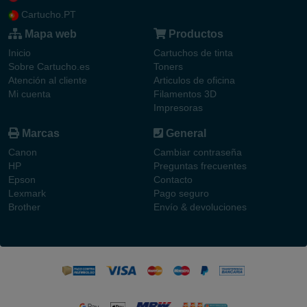
Cartucho.PT
Mapa web
Productos
Inicio
Cartuchos de tinta
Sobre Cartucho.es
Toners
Atención al cliente
Articulos de oficina
Mi cuenta
Filamentos 3D
Impresoras
Marcas
General
Canon
Cambiar contraseña
HP
Preguntas frecuentes
Epson
Contacto
Lexmark
Pago seguro
Brother
Envío & devoluciones