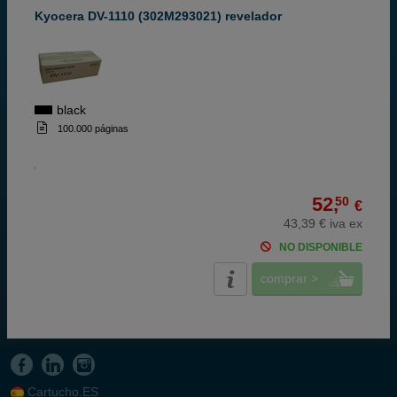
Kyocera DV-1110 (302M293021) revelador
black
100.000 páginas
52,
50
€
43,39 € iva ex
NO DISPONIBLE
comprar >
Cartucho.ES