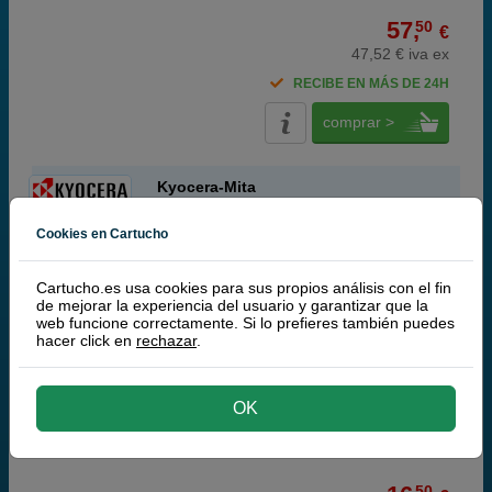
57,
50
€
47,52 € iva ex
RECIBE EN MÁS DE 24H
comprar >
Kyocera-Mita
Original de Kyocera-Mita
Cookies en Cartucho
Kyocera WT-1110 (302M293030) recolector toner
Cartucho.es usa cookies para sus propios análisis con el fin
de mejorar la experiencia del usuario y garantizar que la
web funcione correctamente. Si lo prefieres también puedes
hacer click en
rechazar
.
ABC
sin color
100.000 páginas
OK
50