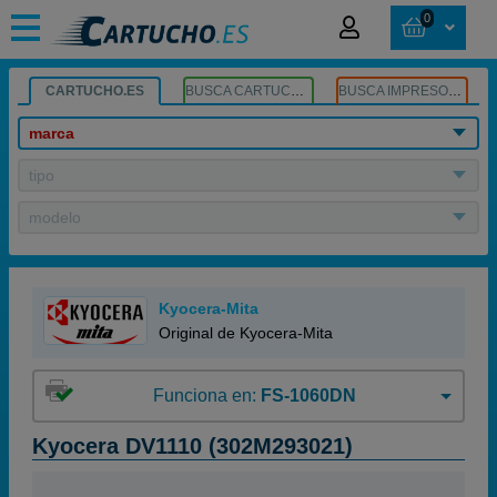
0
CARTUCHO.ES
BUSCA CARTUCHOS
BUSCA IMPRESORA
marca
tipo
modelo
Kyocera-Mita
Original de Kyocera-Mita
Funciona en:
FS-1060DN
Kyocera DV1110 (302M293021)