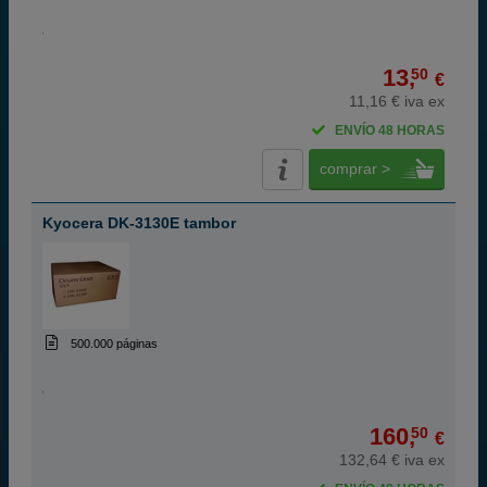
13,
50
€
11,16 € iva ex
ENVÍO 48 HORAS
comprar >
Kyocera DK-3130E tambor
500.000 páginas
160,
50
€
132,64 € iva ex