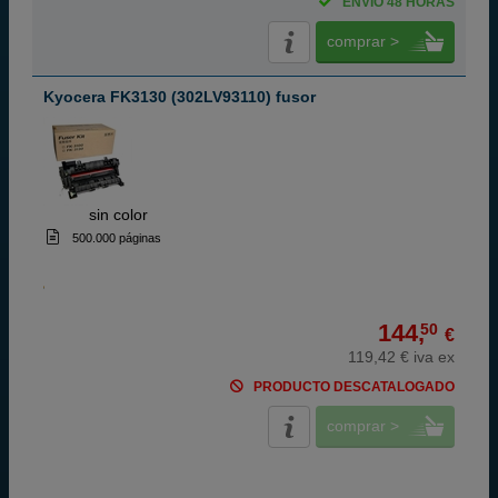
ENVÍO 48 HORAS
comprar >
Kyocera FK3130 (302LV93110) fusor
ABC
sin color
500.000 páginas
144,
50
€
119,42 € iva ex
PRODUCTO DESCATALOGADO
comprar >