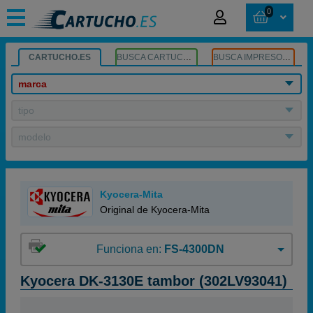
0
CARTUCHO.ES
BUSCA CARTUCHOS
BUSCA IMPRESORA
marca
tipo
modelo
Kyocera-Mita
Original de Kyocera-Mita
Funciona en:
FS-4300DN
Kyocera DK-3130E tambor (302LV93041)