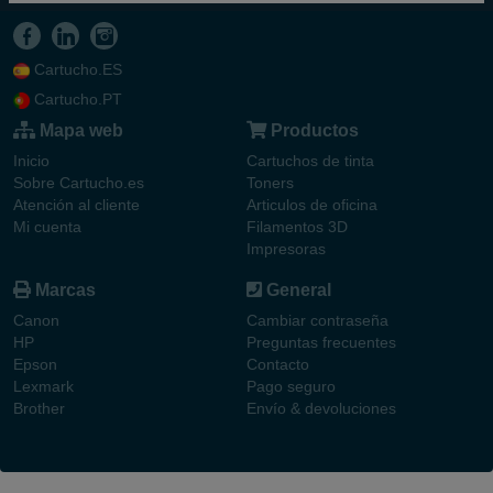
Cartucho.ES
Cartucho.PT
Mapa web
Productos
Inicio
Cartuchos de tinta
Sobre Cartucho.es
Toners
Atención al cliente
Articulos de oficina
Mi cuenta
Filamentos 3D
Impresoras
Marcas
General
Canon
Cambiar contraseña
HP
Preguntas frecuentes
Epson
Contacto
Lexmark
Pago seguro
Brother
Envío & devoluciones