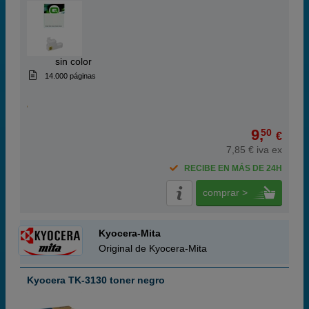
ABC
sin color
14.000 páginas
9,
50
€
7,85 € iva ex
RECIBE EN MÁS DE 24H
comprar >
Kyocera-Mita
Original de Kyocera-Mita
Kyocera TK-3130 toner negro