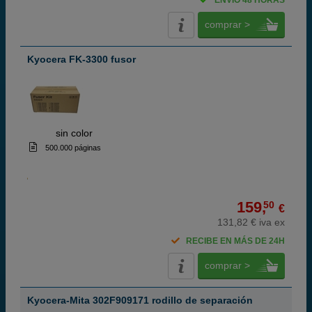
ENVÍO 48 HORAS
comprar >
Kyocera FK-3300 fusor
ABC
sin color
500.000 páginas
159,
50
€
131,82 € iva ex
RECIBE EN MÁS DE 24H
comprar >
Kyocera-Mita 302F909171 rodillo de separación