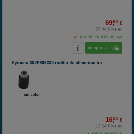
69,
50
€
57,44 € iva ex
RECIBE EN MÁS DE 24H
comprar >
Kyocera 302F906230 rodillo de alimentación
ABC
sin color
16,
50
€
13,64 € iva ex