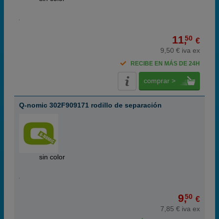
11,
50
€
9,50 € iva ex
RECIBE EN MÁS DE 24H
comprar >
Q-nomic 302F909171 rodillo de separación
ABC
sin color
9,
50
€
7,85 € iva ex