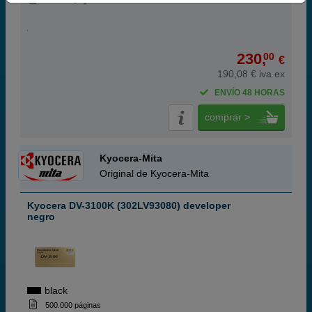
230,
00
€
190,08 € iva ex
ENVÍO 48 HORAS
comprar >
Kyocera-Mita
Original de Kyocera-Mita
Kyocera DV-3100K (302LV93080) developer
negro
black
500.000 páginas