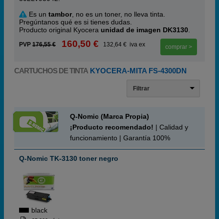
Es un
tambor
, no es un toner, no lleva tinta.
Pregúntanos qué es si tienes dudas.
Producto original Kyocera
unidad de imagen DK3130
.
160,50 €
PVP
176,55 €
132,64 € iva ex
comprar >
CARTUCHOS DE TINTA
KYOCERA-MITA FS-4300DN
Filtrar
Q-Nomic (Marca Propia)
¡Producto recomendado!
| Calidad y
funcionamiento | Garantía 100%
Q-Nomic TK-3130 toner negro
black