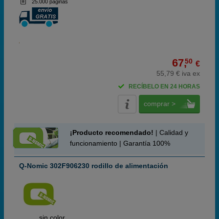
25.000 páginas
67,
50
€
55,79 € iva ex
RECÍBELO EN 24 HORAS
comprar >
¡Producto recomendado!
| Calidad y
funcionamiento | Garantía 100%
Q-Nomic 302F906230 rodillo de alimentación
ABC
sin color