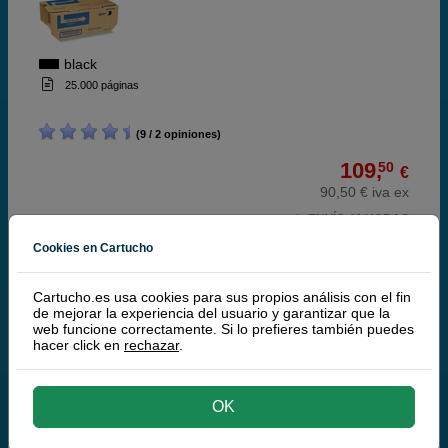
black
25.000 páginas
(9 / 2 opiniones)
109,
50
€
90,50 € iva ex
ENVÍO 48 HORAS
Cookies en Cartucho
comprar >
Cartucho.es usa cookies para sus propios análisis con el fin
Kyocera MK-3130 (1702MT8NL0) Kit
de mejorar la experiencia del usuario y garantizar que la
mantenimiento
web funcione correctamente. Si lo prefieres también puedes
hacer click en
rechazar
.
OK
ABC
sin color
500.000 páginas