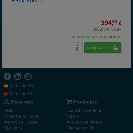
Pack ahorro
394,
50
€
326,03 € iva ex
RECÍBELO EN 48 HORAS
comprar >
Cartucho.ES
Cartucho.PT
Mapa web
Productos
Inicio
Cartuchos de tinta
Sobre Cartucho.es
Toners
Atención al cliente
Articulos de oficina
Mi cuenta
Filamentos 3D