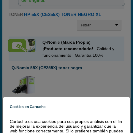
del original.
TONER
HP 55X (CE255X) TONER NEGRO XL
Filtrar
Q-Nomic (Marca Propia)
¡Producto recomendado!
| Calidad y
funcionamiento | Garantía 100%
Q-Nomic 55X (CE255X) toner negro
negro
14.000 páginas
Cookies en Cartucho
Cartucho.es usa cookies para sus propios análisis con el fin
de mejorar la experiencia del usuario y garantizar que la
web funcione correctamente. Si lo prefieres también puedes
(9 / 2 opiniones)