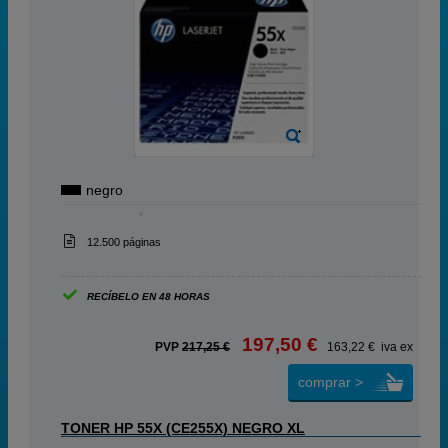
negro
12.500 páginas
RECÍBELO EN 48 HORAS
197,50 €
PVP
217,25 €
163,22 € iva ex
comprar >
TONER HP 55X (CE255X) NEGRO XL