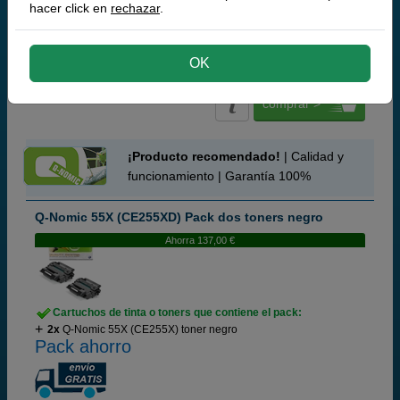
hacer click en
rechazar
.
137,
50
€
113,64 € iva ex
OK
RECÍBELO EN 24 HORAS
comprar >
¡Producto recomendado!
| Calidad y
funcionamiento | Garantía 100%
Q-Nomic 55X (CE255XD) Pack dos toners negro
Ahorra 137,00 €
Cartuchos de tinta o toners que contiene el pack:
2x
Q-Nomic 55X (CE255X) toner negro
Pack ahorro