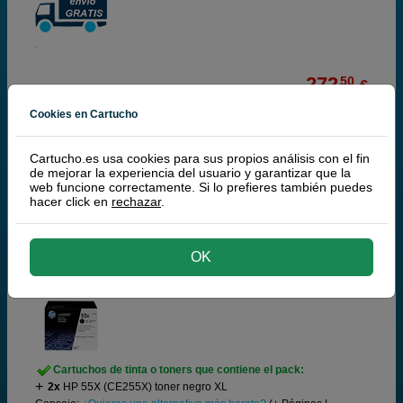
272,
50
€
225,21 € iva ex
Cookies en Cartucho
RECÍBELO EN 24 HORAS
Cartucho.es usa cookies para sus propios análisis con el fin
comprar >
de mejorar la experiencia del usuario y garantizar que la
web funcione correctamente. Si lo prefieres también puedes
hacer click en
rechazar
.
HP
100% Cartuchos Originales HP
OK
HP 55X Pack 2 toner negro
Cartuchos de tinta o toners que contiene el pack:
2x
HP 55X (CE255X) toner negro XL