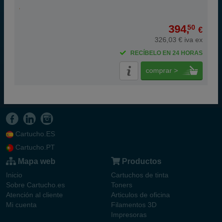
394,
50
€
326,03 € iva ex
RECÍBELO EN 24 HORAS
comprar >
Cartucho.ES
Cartucho.PT
Mapa web
Productos
Inicio
Cartuchos de tinta
Sobre Cartucho.es
Toners
Atención al cliente
Articulos de oficina
Mi cuenta
Filamentos 3D
Impresoras